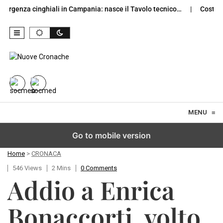
enza cinghiali in Campania: nasce il Tavolo tecnico…
Costiera Am
Skip to content
MENU
≡
Go to mobile version
Home
>
CRONACA
546 Views
2 Mins
0 Comments
Addio a Enrica
Bonaccorti, volto