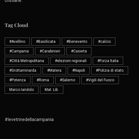
cristiane.
Tag Cloud
#Avellino
#Basilicata
#Benevento
#calcio
#Campania
#Carabinieri
#Caserta
#Città Metropolitana
#elezioni regionali
#Forza Italia
#Grottaminarda
#Matera
#Napoli
#Polizia di stato
#Potenza
#Roma
#Salerno
#Vigili del Fuoco
Marco Iandolo
Mat. Lib.
#levetrinedellacampania