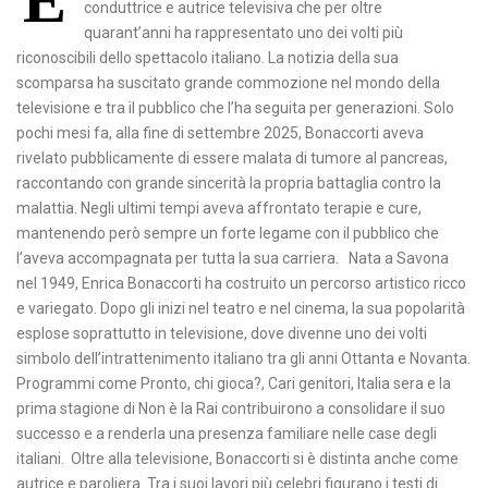
È
conduttrice e autrice televisiva che per oltre
quarant’anni ha rappresentato uno dei volti più
riconoscibili dello spettacolo italiano. La notizia della sua
scomparsa ha suscitato grande commozione nel mondo della
televisione e tra il pubblico che l’ha seguita per generazioni. Solo
pochi mesi fa, alla fine di settembre 2025, Bonaccorti aveva
rivelato pubblicamente di essere malata di tumore al pancreas,
raccontando con grande sincerità la propria battaglia contro la
malattia. Negli ultimi tempi aveva affrontato terapie e cure,
mantenendo però sempre un forte legame con il pubblico che
l’aveva accompagnata per tutta la sua carriera. Nata a Savona
nel 1949, Enrica Bonaccorti ha costruito un percorso artistico ricco
e variegato. Dopo gli inizi nel teatro e nel cinema, la sua popolarità
esplose soprattutto in televisione, dove divenne uno dei volti
simbolo dell’intrattenimento italiano tra gli anni Ottanta e Novanta.
Programmi come Pronto, chi gioca?, Cari genitori, Italia sera e la
prima stagione di Non è la Rai contribuirono a consolidare il suo
successo e a renderla una presenza familiare nelle case degli
italiani. Oltre alla televisione, Bonaccorti si è distinta anche come
autrice e paroliera. Tra i suoi lavori più celebri figurano i testi di