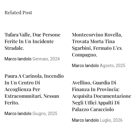
Related Post
Tufara Valle, Due Persone
Montecorvino Rovella,
Ferite In Un Incidente
Trovata Morta Tina
Stradale.
Sgarbini, Fermato L’ex
Compagno.
Marco Iandolo
Gennaio, 2024
Marco Iandolo
Agosto, 2025
Paura A Carinola, Incendio
In Un Centro Di
Avellino, Guardia Di
Accoglienza Per
Finanza In Provincia:
Extracomunitari, Nessun
Acquisita Documentazione
Ferito.
Negli Uffici Appalti Di
Palazzo Caracciolo
Marco Iandolo
Giugno, 2025
Marco Iandolo
Luglio, 2026