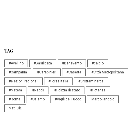
TAG
#Avellino
#Basilicata
#Benevento
#calcio
#Campania
#Carabinieri
#Caserta
#Città Metropolitana
#elezioni regionali
#Forza Italia
#Grottaminarda
#Matera
#Napoli
#Polizia di stato
#Potenza
#Roma
#Salerno
#Vigili del Fuoco
Marco Iandolo
Mat. Lib.