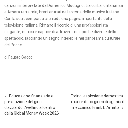
canzoni interpretate da Domenico Modugno, tra cui La lontananza
e Amara terra mia, brani entrati nella storia della musica italiana.
Con la sua scomparsa si chiude una pagina importante della
televisione italiana. Rimane il ricordo di una professionista
elegante, ironica e capace di attraversare epoche diverse dello
spettacolo, lasciando un segno indelebile nel panorama culturale
del Paese.
di Fausto Sacco
Post navigation
←
Educazione finanziaria e
Forino, esplosione domestica:
prevenzione del gioco
muore dopo giorni di agonia il
d’azzardo: Avellino al centro
meccanico Frank D’Amato
→
della Global Money Week 2026