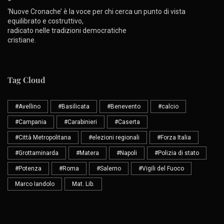
‘Nuove Cronache’ è la voce per chi cerca un punto di vista
equilibrato e costruttivo,
radicato nelle tradizioni democratiche
cristiane.
Tag Cloud
#Avellino
#Basilicata
#Benevento
#calcio
#Campania
#Carabinieri
#Caserta
#Città Metropolitana
#elezioni regionali
#Forza Italia
#Grottaminarda
#Matera
#Napoli
#Polizia di stato
#Potenza
#Roma
#Salerno
#Vigili del Fuoco
Marco Iandolo
Mat. Lib.