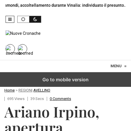
mondi, accoltellamento durante Vinalia: individuato il presunto…
Skip to content
MENU
≡
Go to mobile version
Home
>
REGIONI
AVELLINO
695 Views
39 Secs
0 Comments
Ariano Irpino,
apertura