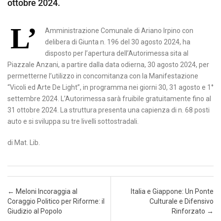
ottobre 2024.
L’
Amministrazione Comunale di Ariano Irpino con
delibera di Giunta n. 196 del 30 agosto 2024, ha
disposto per l’apertura dell’Autorimessa sita al
Piazzale Anzani, a partire dalla data odierna, 30 agosto 2024, per
permetterne l’utilizzo in concomitanza con la Manifestazione
“Vicoli ed Arte De Light”, in programma nei giorni 30, 31 agosto e 1°
settembre 2024. L’Autorimessa sarà fruibile gratuitamente fino al
31 ottobre 2024. La struttura presenta una capienza di n. 68 posti
auto e si sviluppa su tre livelli sottostradali.
di Mat. Lib.
Post navigation
←
Meloni Incoraggia al
Italia e Giappone: Un Ponte
Coraggio Politico per Riforme: il
Culturale e Difensivo
Giudizio al Popolo
Rinforzato
→