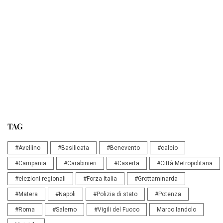
TAG
#Avellino
#Basilicata
#Benevento
#calcio
#Campania
#Carabinieri
#Caserta
#Città Metropolitana
#elezioni regionali
#Forza Italia
#Grottaminarda
#Matera
#Napoli
#Polizia di stato
#Potenza
#Roma
#Salerno
#Vigili del Fuoco
Marco Iandolo