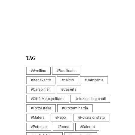
TAG
#Avellino
#Basilicata
#Benevento
#calcio
#Campania
#Carabinieri
#Caserta
#Città Metropolitana
#elezioni regionali
#Forza Italia
#Grottaminarda
#Matera
#Napoli
#Polizia di stato
#Potenza
#Roma
#Salerno