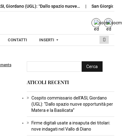
SI, Giordano (UGL): “Dallo spazio nuove…
San Giorgio del Sannio,
CONTATTI
INSERTI
mments
I
e
N
ATICOLI RECENTI
S
E
R
Cospito commissario dell’ASI, Giordano
(UGL): “Dallo spazio nuove opportunità per
T
Matera e la Basilicata”
I
C
Firme digitali usate a insaputa dei titolari:
nove indagati nel Vallo di Diano
U
L