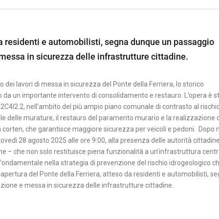
 da residenti e automobilisti, segna dunque un passaggio
 messa in sicurezza delle infrastrutture cittadine.
ei lavori di messa in sicurezza del Ponte della Ferriera, lo storico
o da un importante intervento di consolidamento e restauro. L’opera è s
2C4I2.2, nell’ambito del più ampio piano comunale di contrasto al rischi
urale delle murature, il restauro del paramento murario e la realizzazione 
n corten, che garantisce maggiore sicurezza per veicoli e pedoni. Dopo 
 giovedì 28 agosto 2025 alle ore 9:00, alla presenza delle autorità cittadin
e – che non solo restituisce piena funzionalità a un’infrastruttura centr
 fondamentale nella strategia di prevenzione del rischio idrogeologico c
iapertura del Ponte della Ferriera, atteso da residenti e automobilisti, s
azione e messa in sicurezza delle infrastrutture cittadine.