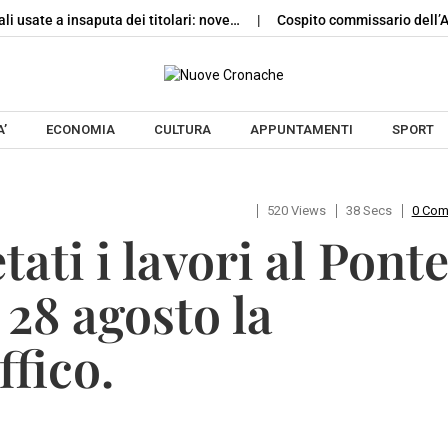
ali usate a insaputa dei titolari: nove…
Cospito commissario dell’A
Skip to content
’
ECONOMIA
CULTURA
APPUNTAMENTI
SPORT
520 Views
38 Secs
0 Co
ati i lavori al Pont
l 28 agosto la
ffico.