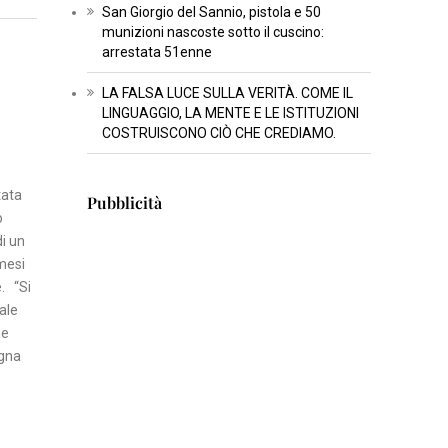
San Giorgio del Sannio, pistola e 50
T
munizioni nascoste sotto il cuscino:
U
arrestata 51enne
R
LA FALSA LUCE SULLA VERITÀ. COME IL
A
LINGUAGGIO, LA MENTE E LE ISTITUZIONI
COSTRUISCONO CIÒ CHE CREDIAMO.
I
N
tata
Pubblicità
S
o
E
di un
R
mesi
T
e. “Si
I
ale
S
he
egna
C
I
E
N