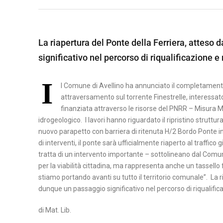
A
B
M
S
E
A
I
La riapertura del Ponte della Ferriera, atteso
N
T
L
significativo nel percorso di riqualificazione e
E
E
I
V
R
C
I
E
A
l Comune di Avellino ha annunciato il completamento d
A
N
attraversamento sul torrente Finestrelle, interessat
T
P
T
finanziata attraverso le risorse del PNRR – Misura M
A
O
idrogeologico. I lavori hanno riguardato il ripristino strutt
O
nuovo parapetto con barriera di ritenuta H/2 Bordo Ponte i
T
di interventi, il ponte sarà ufficialmente riaperto al traffico
C
E
tratta di un intervento importante – sottolineano dal Comun
A
N
per la viabilità cittadina, ma rappresenta anche un tassello
S
Z
stiamo portando avanti su tutto il territorio comunale”. La r
E
A
dunque un passaggio significativo nel percorso di riqualific
R
T
di Mat. Lib.
A