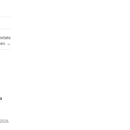
Z
A
I
N
estato
S
eri.
→
E
R
T
I
A
T
T
a
U
A
L
 2026
I