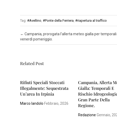
N
A
Tag:
#Avellino
,
#Ponte della Ferriera
,
#riapertura al traffico
P
O
Post navigation
←
Campania, prorogata l’allerta meteo gialla per temporali 
L
venerdì pomeriggio.
I
S
Related Post
A
L
E
Rifiuti Speciali Stoccati
Campania, Allerta M
R
Illegalmente: Sequestrata
Gialla: Temporali E
N
Un’area In Irpinia
Rischio Idrogeologi
O
Gran Parte Della
Marco Iandolo
Febbraio, 2026
Regione.
Redazione
Gennaio, 20