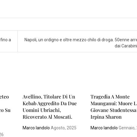
fino a
Napoli, un ordigno e oltre mezzo chilo di droga. 50enne arr
dai Carabini
eteo
Avellino, Titolare Di Un
Tragedia A Monte
Kebab Aggredito Da Due
Maunganui: Muore L
co Su
Uomini Ubriachi,
Giovane Studentessa
Ricoverato Al Moscati.
Irpina Sharon
Marco Iandolo
Agosto, 2025
Marco Iandolo
Gennaio,
26