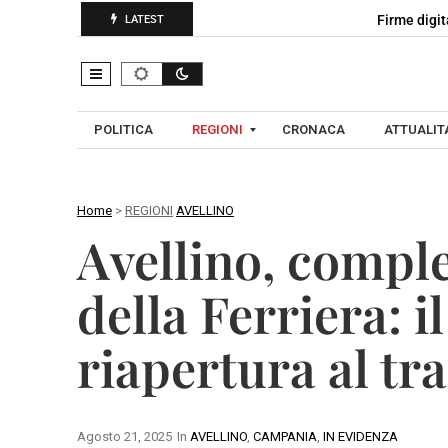
Firme digit
LATEST
POLITICA
REGIONI
CRONACA
ATTUALITA
Home
>
REGIONI
AVELLINO
C
Avellino, complet
A
A
M
V
della Ferriera: i
P
E
A
L
riapertura al tra
N
L
I
I
A
N
O
Agosto 21, 2025
In
AVELLINO
,
CAMPANIA
,
IN EVIDENZA
B