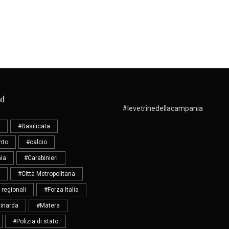
ud
#levetrinedellacampania
#Basilicata
nto
#calcio
ia
#Carabinieri
#Città Metropolitana
 regionali
#Forza Italia
inarda
#Matera
#Polizia di stato