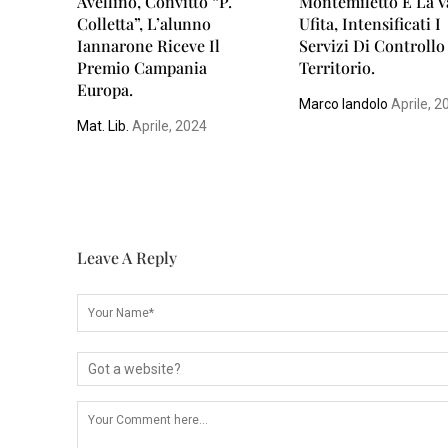
Avellino, Convitto “P.
Montemiletto E La V
Colletta”, L’alunno
Ufita, Intensificati I
Iannarone Riceve Il
Servizi Di Controllo
Premio Campania
Territorio.
Europa.
Marco Iandolo
Aprile, 2
Mat. Lib.
Aprile, 2024
Leave A Reply