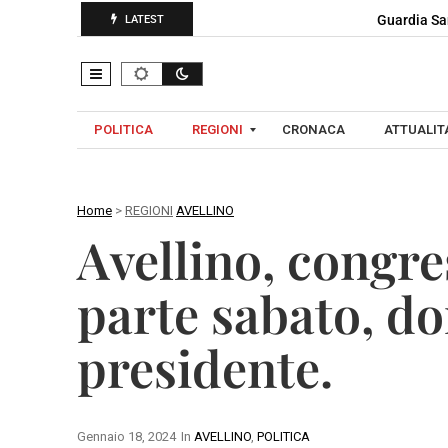
Guardia Sa
LATEST
POLITICA
REGIONI
CRONACA
ATTUALITA
Home
>
REGIONI
AVELLINO
C
Avellino, congres
A
A
M
V
parte sabato, do
P
E
A
L
presidente.
N
L
I
I
A
N
O
Gennaio 18, 2024
In
AVELLINO
,
POLITICA
B