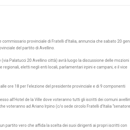
commissario provinciale di Fratelli d’Italia, annuncia che sabato 20 ge
inciale del partito di Avellino.
le (via Palatucci 20 Avellino città) avrà luogo la discussione delle mozioni
regionali, eletti negli enti locali, parlamentari irpini e campani, e il vice
0 alle ore 18 per l’elezione del presidente provinciale e di 9 componenti
esso all’Hotel de la Ville dove voteranno tutti gli iscritti dei comuni avelli
a che voteranno ad Ariano Irpino (c/o sede circolo Fratelli d’Italia “senato
n partito vero che affida la scelta dei suoi dirigenti ai propri iscritti con