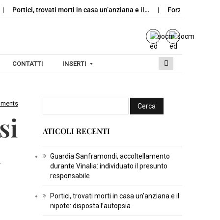
Portici, trovati morti in casa un’anziana e il…
Forza Italia, cre
CONTATTI
INSERTI
mments
I
si
N
ATICOLI RECENTI
S
l
E
R
Guardia Sanframondi, accoltellamento
durante Vinalia: individuato il presunto
T
responsabile
I
C
Portici, trovati morti in casa un’anziana e il
nipote: disposta l’autopsia
U
L