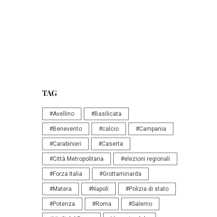
TAG
#Avellino
#Basilicata
#Benevento
#calcio
#Campania
#Carabinieri
#Caserta
#Città Metropolitana
#elezioni regionali
#Forza Italia
#Grottaminarda
#Matera
#Napoli
#Polizia di stato
#Potenza
#Roma
#Salerno