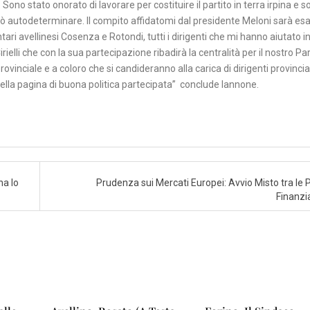
 Sono stato onorato di lavorare per costituire il partito in terra irpina e 
ò autodeterminare. Il compito affidatomi dal presidente Meloni sarà esa
ari avellinesi Cosenza e Rotondi, tutti i dirigenti che mi hanno aiutato i
ielli che con la sua partecipazione ribadirà la centralità per il nostro Par
rovinciale e a coloro che si candideranno alla carica di dirigenti provinciali
ella pagina di buona politica partecipata” conclude Iannone.
na lo
Prudenza sui Mercati Europei: Avvio Misto tra le 
Finanzi