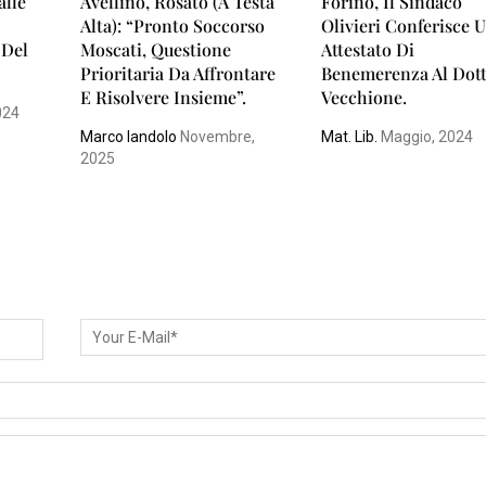
alle
Avellino, Rosato (A Testa
Forino, Il Sindaco
Alta): “Pronto Soccorso
Olivieri Conferisce 
 Del
Moscati, Questione
Attestato Di
Prioritaria Da Affrontare
Benemerenza Al Dott
E Risolvere Insieme”.
Vecchione.
024
Marco Iandolo
Novembre,
Mat. Lib.
Maggio, 2024
2025