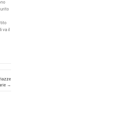
sono
Z
urito
A
n
tito
I
 va il
N
S
E
R
T
I
Piazze
A
arie
→
T
T
U
A
L
I