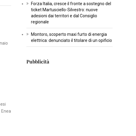
Forza Italia, cresce il fronte a sostegno del
T
ticket Martusciello-Silvestro: nuove
U
adesioni dai territori e dal Consiglio
regionale
R
A
Montoro, scoperto maxi furto di energia
elettrica: denunciato il titolare di un opificio
nnaio
I
N
Pubblicità
S
E
R
T
I
S
nesi
C
re Enea
I
E
N