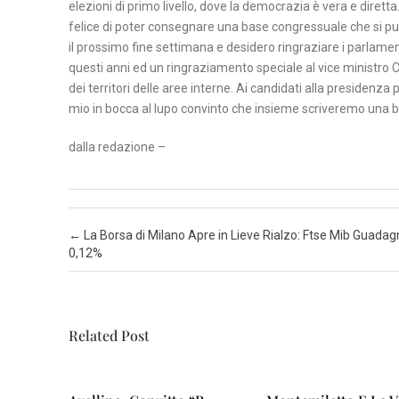
elezioni di primo livello, dove la democrazia è vera e diretta.
felice di poter consegnare una base congressuale che si pu
N
il prossimo fine settimana e desidero ringraziare i parlament
A
questi anni ed un ringraziamento speciale al vice ministro Cir
P
dei territori delle aree interne. Ai candidati alla presidenza p
mio in bocca al lupo convinto che insieme scriveremo una b
O
L
dalla redazione –
I
S
A
Post navigation
←
La Borsa di Milano Apre in Lieve Rialzo: Ftse Mib Guadag
L
0,12%
E
R
N
Related Post
O