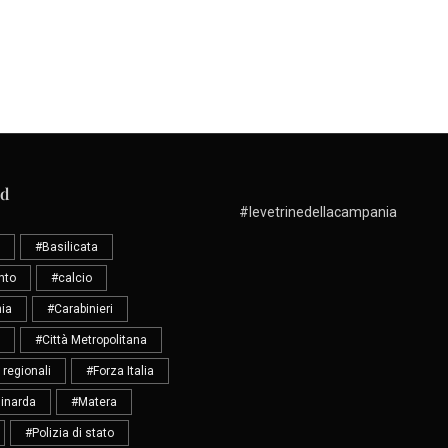
ud
#levetrinedellacampania
#Basilicata
nto
#calcio
ia
#Carabinieri
#Città Metropolitana
 regionali
#Forza Italia
inarda
#Matera
#Polizia di stato