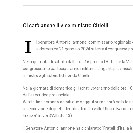
A
B
M
S
E
A
I
Ci sarà anche il vice ministro Cirielli.
N
T
L
E
E
I
I
V
R
l senatore Antonio Iannone, commissario regionale e 
C
e domenica 21 gennaio 2024 si terrà il congresso prov
E
A
A
N
T
Nella giornata di sabato dalle ore 16 presso l’Hotel de la Vil
P
T
A
congressuali e parteciperanno militanti, dirigenti provinciali e 
O
O
ministro agli Esteri, Edmondo Cirielli.
T
C
E
Nella giornata di domenica gli iscritti voteranno dalle ore 1
A
N
dell’esecutivo provinciale.
S
Z
Al tale fine saranno adibiti due seggi: il primo sarà adibito st
ad eccezione di quelli identificati nella valle Ufita e Baroni
E
A
Franza” in via D’Afflitto 13).
R
T
Il Senatore Antonio Iannone ha dichiarato: “Fratelli d’Italia è u
A