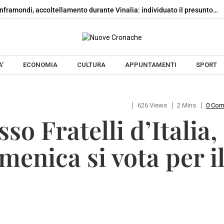
nframondi, accoltellamento durante Vinalia: individuato il presunto…
Skip to content
’
ECONOMIA
CULTURA
APPUNTAMENTI
SPORT
626 Views
2 Mins
0 Co
so Fratelli d’Italia, 
menica si vota per i