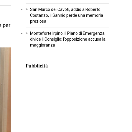
T
San Marco dei Cavoti, addio a Roberto
U
Costanzo, il Sannio perde una memoria
preziosa
R
e per
A
Monteforte Irpino, il Piano di Emergenza
divide il Consiglio: l’opposizione accusa la
I
maggioranza
N
S
Pubblicità
E
R
T
I
S
C
I
E
N