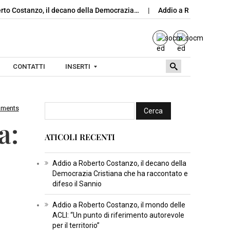
stanzo, il decano della Democrazia…
Addio a Roberto Costanzo, i
CONTATTI
INSERTI
mments
I
a:
N
ATICOLI RECENTI
S
E
R
Addio a Roberto Costanzo, il decano della
Democrazia Cristiana che ha raccontato e
T
difeso il Sannio
I
C
Addio a Roberto Costanzo, il mondo delle
ACLI: “Un punto di riferimento autorevole
U
per il territorio”
L