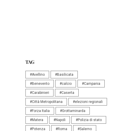
TAG
#Avellino
#Basilicata
#Benevento
#calcio
#Campania
#Carabinieri
#Caserta
#Città Metropolitana
#elezioni regionali
#Forza Italia
#Grottaminarda
#Matera
#Napoli
#Polizia di stato
#Potenza
#Roma
#Salerno