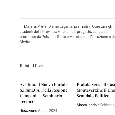
Post navigation
←
Matera, PretenDiamo Legalità: premiati in Questura gli
studenti della Provincia vincitori del progetto/concorso,
promosso da Polizia di Stato e Ministero dell’Istruzione e de
Merito.
Related Post
Avellino, Il Nuovo Portale
Pratola Serra, Il Cas
S.I.smi.CA. Della Regione
Montevergine È Un
Campania – Seminario
Scandalo Politico
Tecnico.
Marco Iandolo
Febbraio
Redazione
Aprile, 2024