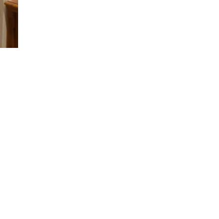
Z
A
I
N
S
E
R
T
I
A
T
T
U
A
L
I