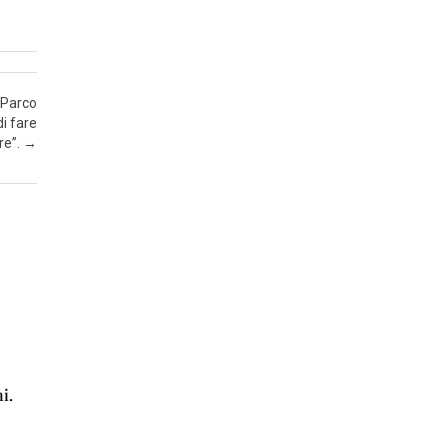
T
A
’
I
l Parco
i fare
N
re”.
→
S
E
R
T
I
E
C
O
o
N
O
i.
M
I