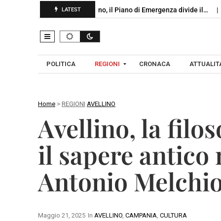
zo,…
Monteforte Irpino, il Piano di Emergenza divide il…
Firme
LATEST
POLITICA
REGIONI
CRONACA
ATTUALITA
Home
>
REGIONI
AVELLINO
C
Avellino, la filoso
A
A
M
V
il sapere antico
P
E
A
L
Antonio Melch
N
L
I
I
A
N
O
Maggio 21, 2025
In
AVELLINO
,
CAMPANIA
,
CULTURA
B