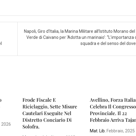
Napoli, Giro d’Italia, la Marina Militare all’Istituto Morano de
Verde di Caivano per ‘Adotta un marinaio’: “L’importanza d
l
squadra e del senso del dove
o
Frode Fiscale E
Avellino, Forza Italia
o
Riciclaggio, Sette Misure
Celebra Il Congress
Cautelari Eseguite Nel
Provinciale. Il 22
Distretto Conciario Di
Febbraio Arriva Tajan
, 2026
Solofra.
Mat. Lib.
Febbraio, 2025