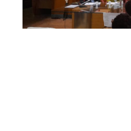
N
A
P
O
L
I
S
A
L
E
R
N
O