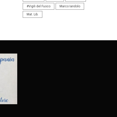
#Vigili del Fuoco
Marco Iandolo
Mat. Lib.