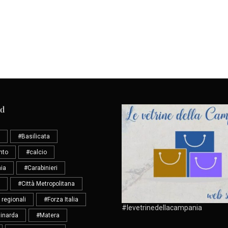
ud
#Basilicata
nto
#calcio
ia
#Carabinieri
#Città Metropolitana
 regionali
#Forza Italia
#levetrinedellacampania
inarda
#Matera