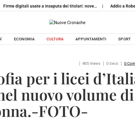
 digitali usate a insaputa dei titolari: nove…
Addio a Roberto Co
Skip to content
’
ECONOMIA
CULTURA
APPUNTAMENTI
SPORT
805 Views
0 Secs
0 Co
fia per i licei d’Itali
 nel nuovo volume di
ionna.-FOTO-