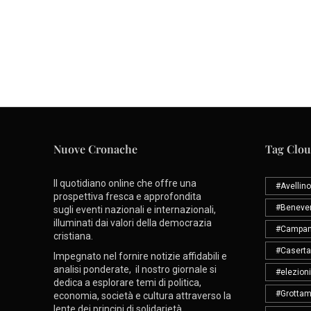
Nuove Cronache
Tag Clo
Il quotidiano online che offre una
#Avellino
prospettiva fresca e approfondita
#Beneve
sugli eventi nazionali e internazionali,
illuminati dai valori della democrazia
#Campan
cristiana.
#Caserta
Impegnato nel fornire notizie affidabili e
analisi ponderate, il nostro giornale si
#elezioni
dedica a esplorare temi di politica,
#Grottam
economia, società e cultura attraverso la
lente dei principi di solidarietà,