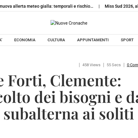
nuova allerta meteo gialla: temporali e rischio…
Miss Sud 2026, al
Skip to content
’
ECONOMIA
CULTURA
APPUNTAMENTI
SPORT
458 Views
55 Secs
0 Co
 e Forti, Clemente:
colto dei bisogni e d
subalterna ai soliti