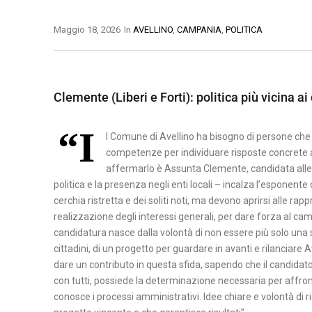
A
B
M
Maggio 18, 2026
In
AVELLINO
,
CAMPANIA
,
POLITICA
S
E
A
I
N
T
L
E
E
I
Clemente (Liberi e Forti): politica più vicina ai 
V
R
C
E
A
A
“I
N
l Comune di Avellino ha bisogno di persone che
T
P
T
competenze per individuare risposte concrete a
A
O
affermarlo è Assunta Clemente, candidata alle el
O
T
politica e la presenza negli enti locali – incalza l’esponen
cerchia ristretta e dei soliti noti, ma devono aprirsi alle r
C
E
realizzazione degli interessi generali, per dare forza al ca
A
N
candidatura nasce dalla volontà di non essere più solo una s
S
Z
cittadini, di un progetto per guardare in avanti e rilanciare A
E
A
dare un contributo in questa sfida, sapendo che il candidat
R
con tutti, possiede la determinazione necessaria per affro
T
conosce i processi amministrativi. Idee chiare e volontà di
A