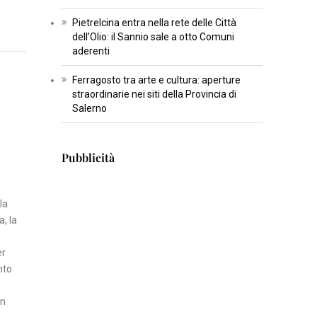
T
Pietrelcina entra nella rete delle Città
U
dell’Olio: il Sannio sale a otto Comuni
aderenti
R
A
Ferragosto tra arte e cultura: aperture
straordinarie nei siti della Provincia di
I
Salerno
N
S
Pubblicità
E
R
a
T
la
I
, la
S
er
C
nto
I
e
E
un
N