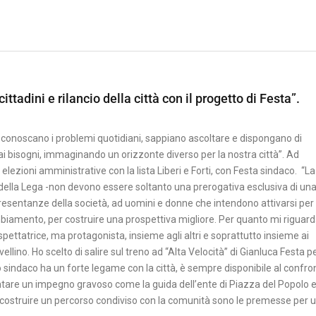
cittadini e rilancio della città con il progetto di Festa”.
 conoscano i problemi quotidiani, sappiano ascoltare e dispongano di
i bisogni, immaginando un orizzonte diverso per la nostra città”. Ad
ezioni amministrative con la lista Liberi e Forti, con Festa sindaco. “La
te della Lega -non devono essere soltanto una prerogativa esclusiva di un
appresentanze della società, ad uomini e donne che intendono attivarsi per 
mbiamento, per costruire una prospettiva migliore. Per quanto mi riguarda
pettatrice, ma protagonista, insieme agli altri e soprattutto insieme ai
vellino. Ho scelto di salire sul treno ad “Alta Velocità” di Gianluca Festa p
o sindaco ha un forte legame con la città, è sempre disponibile al confro
ntare un impegno gravoso come la guida dell’ente di Piazza del Popolo 
 ricostruire un percorso condiviso con la comunità sono le premesse per 