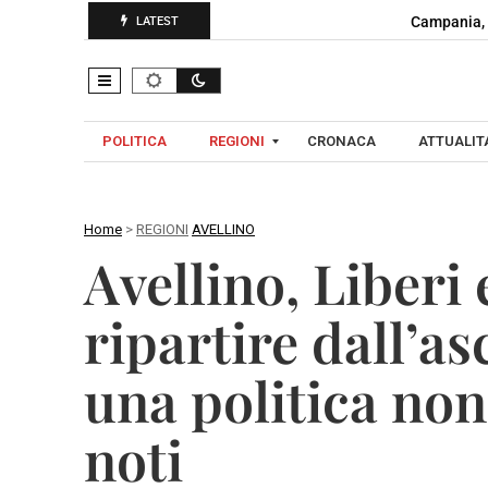
Campania, 
LATEST
POLITICA
REGIONI
CRONACA
ATTUALITA
Home
>
REGIONI
AVELLINO
C
Avellino, Liberi
A
A
M
V
ripartire dall’as
P
E
A
L
una politica non 
N
L
I
I
A
noti
N
O
B