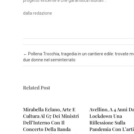
progetto vincente e che garantisca risultati”.
dalla redazione
N
A
P
O
L
I
Post navigation
←
Pollena Trocchia, tragedia in un cantiere edile: trovate m
due donne nel seminterrato
S
A
L
Related Post
E
R
N
Mirabella Eclano, Arte E
Avellino, A 4 Anni D
O
Cultura Al G7 Dei Ministri
Lockdown Una
Dell’Interno Con Il
Riflessione Sulla
Concerto Della Banda
Pandemia Con L’arti