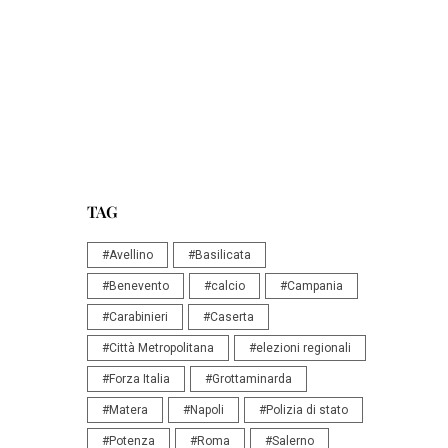
TAG
#Avellino
#Basilicata
#Benevento
#calcio
#Campania
#Carabinieri
#Caserta
#Città Metropolitana
#elezioni regionali
#Forza Italia
#Grottaminarda
#Matera
#Napoli
#Polizia di stato
#Potenza
#Roma
#Salerno