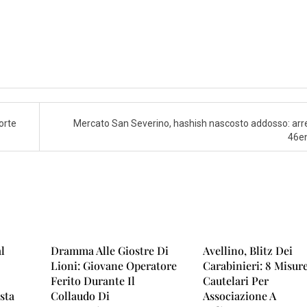
orte
Mercato San Severino, hashish nascosto addosso: arr
46e
al
Dramma Alle Giostre Di
Avellino, Blitz Dei
Lioni: Giovane Operatore
Carabinieri: 8 Misur
Ferito Durante Il
Cautelari Per
sta
Collaudo Di
Associazione A