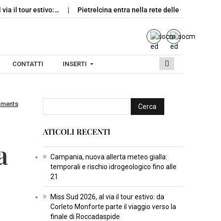
 via il tour estivo:…
Pietrelcina entra nella rete delle Città dell’Oli
CONTATTI
INSERTI
mments
I
N
ATICOLI RECENTI
S
a
E
R
Campania, nuova allerta meteo gialla:
temporali e rischio idrogeologico fino alle
T
21
I
C
Miss Sud 2026, al via il tour estivo: da
Corleto Monforte parte il viaggio verso la
U
finale di Roccadaspide
L