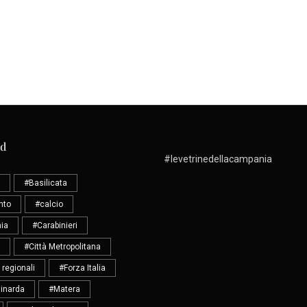
ud
#levetrinedellacampania
#Basilicata
nto
#calcio
ia
#Carabinieri
#Città Metropolitana
 regionali
#Forza Italia
inarda
#Matera