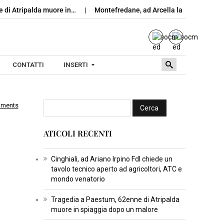
 di Atripalda muore in…
Montefredane, ad Arcella la notte delle g
CONTATTI
INSERTI
mments
I
N
ATICOLI RECENTI
S
E
R
Cinghiali, ad Ariano Irpino FdI chiede un
tavolo tecnico aperto ad agricoltori, ATC e
T
mondo venatorio
I
C
Tragedia a Paestum, 62enne di Atripalda
muore in spiaggia dopo un malore
U
L