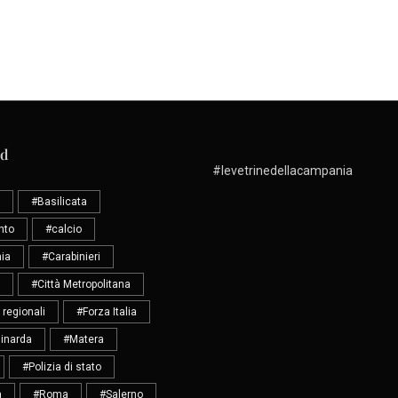
ud
#levetrinedellacampania
#Basilicata
nto
#calcio
ia
#Carabinieri
#Città Metropolitana
 regionali
#Forza Italia
inarda
#Matera
#Polizia di stato
a
#Roma
#Salerno