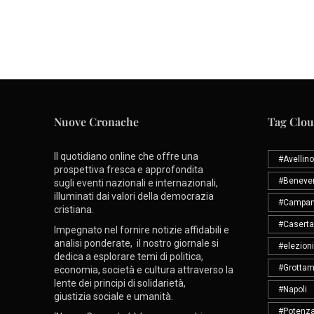
Nuove Cronache
Tag Clo
Il quotidiano online che offre una
#Avellino
prospettiva fresca e approfondita
#Beneve
sugli eventi nazionali e internazionali,
illuminati dai valori della democrazia
#Campan
cristiana.
#Caserta
Impegnato nel fornire notizie affidabili e
analisi ponderate, il nostro giornale si
#elezioni
dedica a esplorare temi di politica,
#Grottam
economia, società e cultura attraverso la
lente dei principi di solidarietà,
#Napoli
giustizia sociale e umanità.
#Potenz