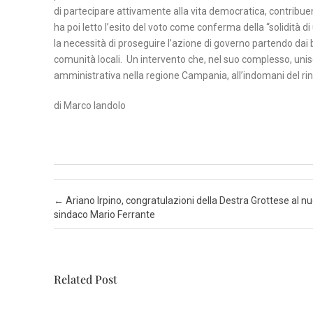
di partecipare attivamente alla vita democratica, contribuend
ha poi letto l’esito del voto come conferma della “solidità d
N
la necessità di proseguire l’azione di governo partendo dai b
A
comunità locali. Un intervento che, nel suo complesso, unisce
P
amministrativa nella regione Campania, all’indomani del ri
O
L
di Marco Iandolo
I
S
A
L
Post navigation
←
Ariano Irpino, congratulazioni della Destra Grottese al n
E
sindaco Mario Ferrante
R
N
O
Related Post