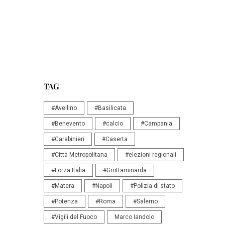
TAG
#Avellino
#Basilicata
#Benevento
#calcio
#Campania
#Carabinieri
#Caserta
#Città Metropolitana
#elezioni regionali
#Forza Italia
#Grottaminarda
#Matera
#Napoli
#Polizia di stato
#Potenza
#Roma
#Salerno
#Vigili del Fuoco
Marco Iandolo