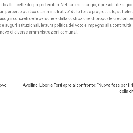
o alle scelte dei propri territori. Nel suo messaggio, il presidente regio
i un percorso politico e amministrativo” delle forze progressiste, sottoli
isogni concreti delle persone e dalla costruzione di proposte credibili pe
 auguri istituzionali, lettura politica del voto e impegno alla continuità
nnovo di diverse amministrazioni comunali.
uovo
Avellino, Liberi e Forti apre al confronto: “Nuova fase per il r
della ci