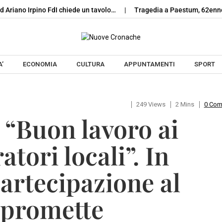
ad Ariano Irpino FdI chiede un tavolo…
Tragedia a Paestum, 62enne
Skip to content
’
ECONOMIA
CULTURA
APPUNTAMENTI
SPORT
249 Views
2 Mins
0 Co
 “Buon lavoro ai
tori locali”. In
artecipazione al
e promette