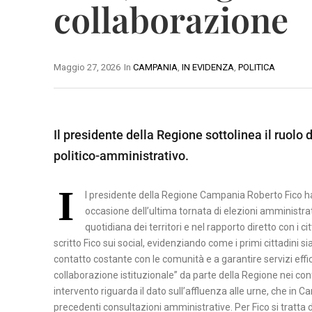
collaborazione
A
B
M
S
E
A
I
N
T
Maggio 27, 2026
In
CAMPANIA
,
IN EVIDENZA
,
POLITICA
L
E
E
I
V
R
C
E
A
A
Il presidente della Regione sottolinea il ruolo d
N
T
P
T
politico-amministrativo.
A
O
O
T
I
l presidente della Regione Campania Roberto Fico ha r
C
E
occasione dell’ultima tornata di elezioni amministrativ
A
N
quotidiana dei territori e nel rapporto diretto con i cit
S
Z
scritto Fico sui social, evidenziando come i primi cittadini
E
A
contatto costante con le comunità e a garantire servizi effici
R
collaborazione istituzionale” da parte della Regione nei con
intervento riguarda il dato sull’affluenza alle urne, che in C
T
precedenti consultazioni amministrative. Per Fico si tratta d
A