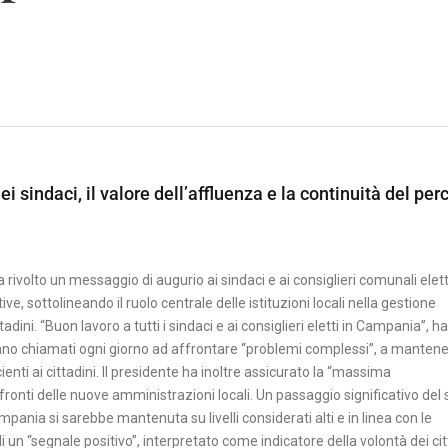
ei sindaci, il valore dell’affluenza e la continuità del per
ivolto un messaggio di augurio ai sindaci e ai consiglieri comunali eletti
e, sottolineando il ruolo centrale delle istituzioni locali nella gestione
tadini. “Buon lavoro a tutti i sindaci e ai consiglieri eletti in Campania”, ha
 siano chiamati ogni giorno ad affrontare “problemi complessi”, a manten
enti ai cittadini. Il presidente ha inoltre assicurato la “massima
fronti delle nuove amministrazioni locali. Un passaggio significativo del
ampania si sarebbe mantenuta su livelli considerati alti e in linea con le
i un “segnale positivo”, interpretato come indicatore della volontà dei cit