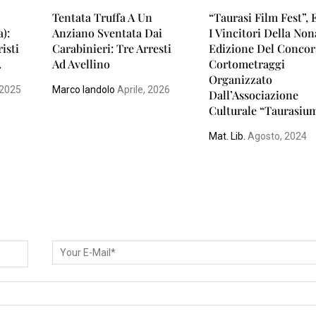
e
Tentata Truffa A Un
“Taurasi Film Fest”, 
a):
Anziano Sventata Dai
I Vincitori Della Non
risti
Carabinieri: Tre Arresti
Edizione Del Concor
.
Ad Avellino
Cortometraggi
Organizzato
 2025
Marco Iandolo
Aprile, 2026
Dall’Associazione
Culturale “Taurasiu
Mat. Lib.
Agosto, 2024