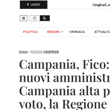
Cinghiali, 
LATEST
POLITICA
REGIONI
CRONACA
ATTUALITA
Home
>
REGIONI
CAMPANIA
C
Campania, Fico:
A
A
M
V
nuovi amministra
P
E
A
L
Campania alta p
N
L
I
I
A
voto, la Region
N
O
B