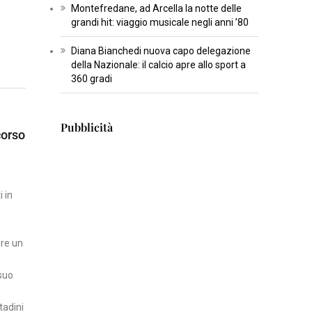
Montefredane, ad Arcella la notte delle
T
grandi hit: viaggio musicale negli anni ’80
U
Diana Bianchedi nuova capo delegazione
R
della Nazionale: il calcio apre allo sport a
A
360 gradi
I
N
Pubblicità
corso
S
E
R
 in
T
I
S
ere un
C
I
 suo
E
N
tadini