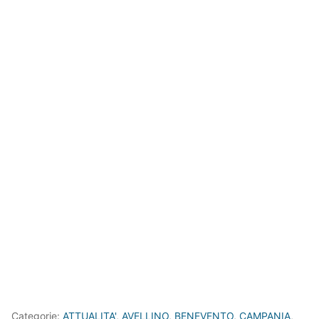
Categorie:
ATTUALITA'
,
AVELLINO
,
BENEVENTO
,
CAMPANIA
,