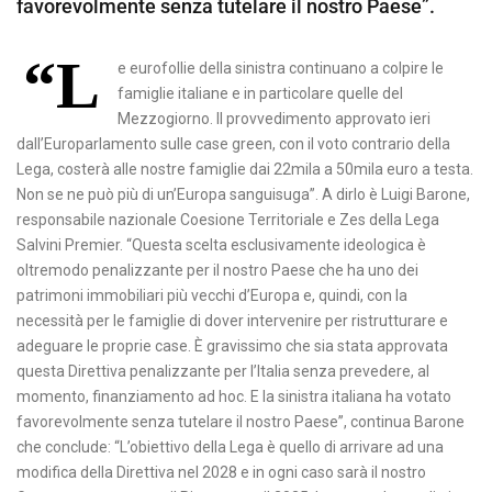
favorevolmente senza tutelare il nostro Paese”.
“L
e eurofollie della sinistra continuano a colpire le
famiglie italiane e in particolare quelle del
Mezzogiorno. Il provvedimento approvato ieri
dall’Europarlamento sulle case green, con il voto contrario della
Lega, costerà alle nostre famiglie dai 22mila a 50mila euro a testa.
Non se ne può più di un’Europa sanguisuga”. A dirlo è Luigi Barone,
responsabile nazionale Coesione Territoriale e Zes della Lega
Salvini Premier. “Questa scelta esclusivamente ideologica è
oltremodo penalizzante per il nostro Paese che ha uno dei
patrimoni immobiliari più vecchi d’Europa e, quindi, con la
necessità per le famiglie di dover intervenire per ristrutturare e
adeguare le proprie case. È gravissimo che sia stata approvata
questa Direttiva penalizzante per l’Italia senza prevedere, al
momento, finanziamento ad hoc. E la sinistra italiana ha votato
favorevolmente senza tutelare il nostro Paese”, continua Barone
che conclude: “L’obiettivo della Lega è quello di arrivare ad una
modifica della Direttiva nel 2028 e in ogni caso sarà il nostro