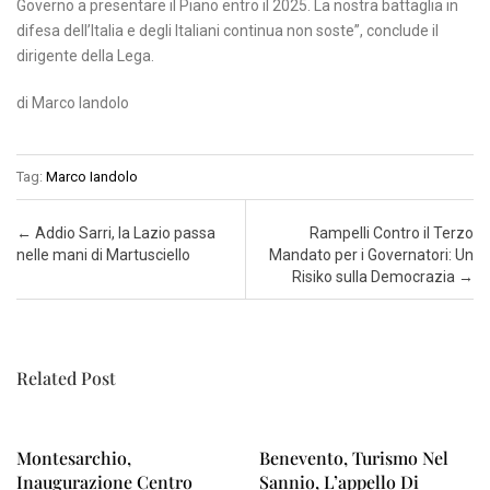
Governo a presentare il Piano entro il 2025. La nostra battaglia in
difesa dell’Italia e degli Italiani continua non soste”, conclude il
dirigente della Lega.
di Marco Iandolo
Tag:
Marco Iandolo
Post navigation
←
Addio Sarri, la Lazio passa
Rampelli Contro il Terzo
nelle mani di Martusciello
Mandato per i Governatori: Un
Risiko sulla Democrazia
→
Related Post
Montesarchio,
Benevento, Turismo Nel
Inaugurazione Centro
Sannio, L’appello Di