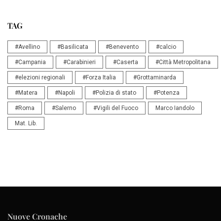
TAG
#Avellino
#Basilicata
#Benevento
#calcio
#Campania
#Carabinieri
#Caserta
#Città Metropolitana
#elezioni regionali
#Forza Italia
#Grottaminarda
#Matera
#Napoli
#Polizia di stato
#Potenza
#Roma
#Salerno
#Vigili del Fuoco
Marco Iandolo
Mat. Lib.
Nuove Cronache