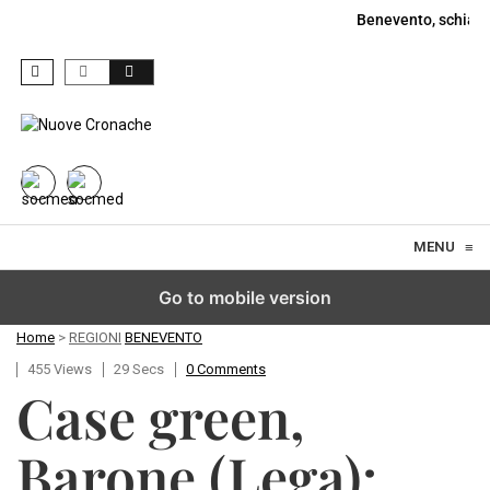
Benevento, schiant
Skip to content
MENU
≡
Go to mobile version
Home
>
REGIONI
BENEVENTO
455 Views
29 Secs
0 Comments
Case green,
Barone (Lega):