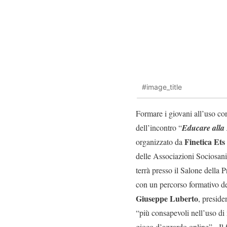
#image_title
Formare i giovani all’uso con
dell’incontro “
Educare alla 
Finetica Ets
organizzato da
delle Associazioni Sociosan
terrà presso il Salone della P
con un percorso formativo de
Giuseppe Luberto
, preside
“più consapevoli nell’uso di 
gioco d’azzardo online”. Il 