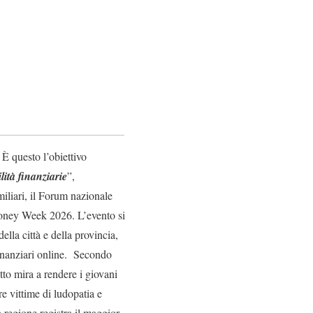
 È questo l’obiettivo
lità finanziarie
”,
iliari, il Forum nazionale
Money Week 2026. L’evento si
della città e della provincia,
finanziari online. Secondo
to mira a rendere i giovani
e vittime di ludopatia e
regione registra il maggior