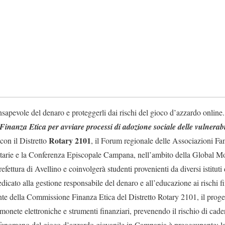
sapevole del denaro e proteggerli dai rischi del gioco d’azzardo online.
Finanza Etica per avviare processi di adozione sociale delle vulnerabi
Rotary 2101
con il Distretto
, il Forum regionale delle Associazioni Fam
itarie e la Conferenza Episcopale Campana, nell’ambito della Global 
refettura di Avellino e coinvolgerà studenti provenienti da diversi istituti 
dicato alla gestione responsabile del denaro e all’educazione ai rischi 
nte della Commissione Finanza Etica del Distretto Rotary 2101, il proget
monete elettroniche e strumenti finanziari, prevenendo il rischio di cader
fenomeno del gioco d’azzardo giovanile in Campania è preoccupante: la 