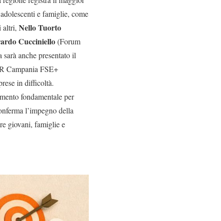
a adolescenti e famiglie, come
Nello Tuorto
 altri,
ardo Cucciniello
(Forum
a sarà anche presentato il
l PR Campania FSE+
rese in difficoltà.
rumento fondamentale per
conferma l’impegno della
re giovani, famiglie e