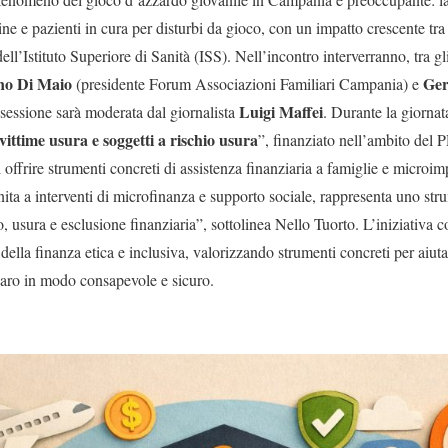
ne e pazienti in cura per disturbi da gioco, con un impatto crescente tr
ell’Istituto Superiore di Sanità (ISS). Nell’incontro interverranno, tra gli
no Di Maio
Ger
(presidente Forum Associazioni Familiari Campania) e
Luigi Maffei
 sessione sarà moderata dal giornalista
. Durante la giornat
vittime usura e soggetti a rischio usura
”, finanziato nell’ambito de
 offrire strumenti concreti di assistenza finanziaria a famiglie e microimp
nita a interventi di microfinanza e supporto sociale, rappresenta uno st
, usura e esclusione finanziaria”, sottolinea Nello Tuorto. L’iniziativa 
lla finanza etica e inclusiva, valorizzando strumenti concreti per aiuta
naro in modo consapevole e sicuro.