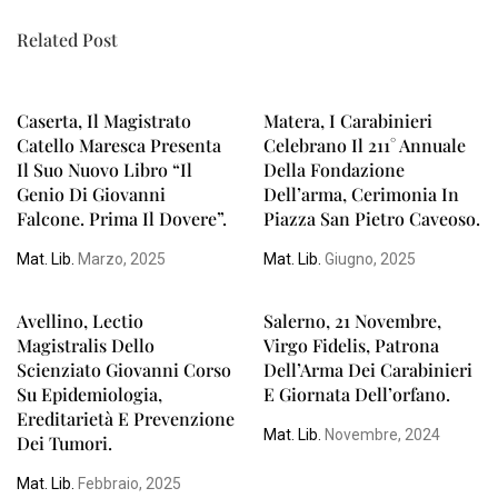
Related Post
Caserta, Il Magistrato
Matera, I Carabinieri
Catello Maresca Presenta
Celebrano Il 211° Annuale
Il Suo Nuovo Libro “Il
Della Fondazione
Genio Di Giovanni
Dell’arma, Cerimonia In
Falcone. Prima Il Dovere”.
Piazza San Pietro Caveoso.
Mat. Lib.
Marzo, 2025
Mat. Lib.
Giugno, 2025
Avellino, Lectio
Salerno, 21 Novembre,
Magistralis Dello
Virgo Fidelis, Patrona
Scienziato Giovanni Corso
Dell’Arma Dei Carabinieri
Su Epidemiologia,
E Giornata Dell’orfano.
Ereditarietà E Prevenzione
Mat. Lib.
Novembre, 2024
Dei Tumori.
Mat. Lib.
Febbraio, 2025