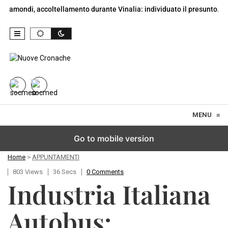
mondi, accoltellamento durante Vinalia: individuato il presunto…
Skip to content
MENU
≡
Go to mobile version
Home
>
APPUNTAMENTI
803 Views
36 Secs
0 Comments
Industria Italiana
Autobus: