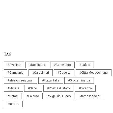
TAG
#Avellino
#Basilicata
#Benevento
#calcio
#Campania
#Carabinieri
#Caserta
#Città Metropolitana
#elezioni regionali
#Forza Italia
#Grottaminarda
#Matera
#Napoli
#Polizia di stato
#Potenza
#Roma
#Salerno
#Vigili del Fuoco
Marco Iandolo
Mat. Lib.