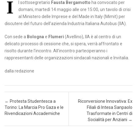
I
l sottosegretario
Fausta Bergamotto
ha convocato per
domani, martedì 14 maggio alle ore 15:00, un tavolo di crisi
al Ministero delle Imprese e del Made in Italy (Mimit) per
discutere del futuro dell’azienda Industria Italiana Autobus (IIA).
Con sede a
Bologna
e
Flumeri
(Avellino), IIA è al centro di un
delicato processo di cessione che, si spera, verrà affrontato e
risolto durante l’incontro. All’incontro parteciperanno i
rappresentanti delle organizzazioni sindacali nazionali e Invitalia.
dalla redazione
Post navigation
←
Protesta Studentesca a
Riconversione Innovativa: Ex
Torino: La Marcia Pro Gaza e le
Filiali di Intesa Sanpaolo
Rivendicazioni Accademiche
Trasformate in Centri di
Socialità per Anziani
→