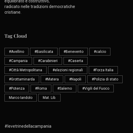
equilibrato e costruttivo,
radicato nelle tradizioni democratiche
cristiane.
Tag Cloud
#Avellino
#Basilicata
#Benevento
#calcio
#Campania
#Carabinieri
#Caserta
#Città Metropolitana
#elezioni regionali
#Forza Italia
#Grottaminarda
#Matera
#Napoli
#Polizia di stato
#Potenza
#Roma
#Salerno
#Vigili del Fuoco
Marco Iandolo
Mat. Lib.
#levetrinedellacampania