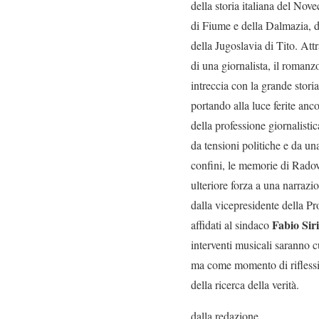
della storia italiana del Novec
di Fiume e della Dalmazia, div
della Jugoslavia di Tito. Att
di una giornalista, il romanz
intreccia con la grande stori
portando alla luce ferite anc
della professione giornalisti
da tensioni politiche e da un
confini, le memorie di Radovi
ulteriore forza a una narraz
dalla vicepresidente della 
Fabio Siri
affidati al sindaco
interventi musicali saranno c
ma come momento di riflessio
della ricerca della verità.
dalla redazione