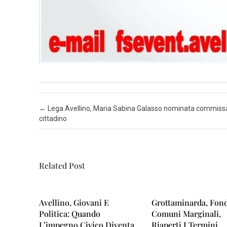
Post navigation
←
Lega Avellino, Maria Sabina Galasso nominata commiss
cittadino
Related Post
Avellino, Giovani E
Grottaminarda, Fon
Politica: Quando
Comuni Marginali,
L’impegno Civico Diventa
Riaperti I Termini.