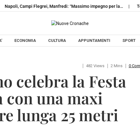
i, Campi Flegrei, Manfredi: “Massimo impegno per la…
Terra dei
Skip to content
’
ECONOMIA
CULTURA
APPUNTAMENTI
SPORT
482 Views
2 Mins
0 Co
o celebra la Festa
a con una maxi
re lunga 25 metri