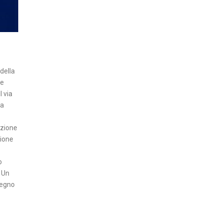
Z
A
I
N
S
della
E
se
l via
R
la
T
I
uzione
A
zione
T
.
T
o
U
. Un
A
segno
L
I