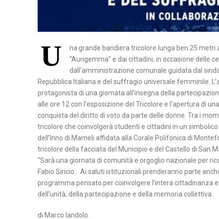
N
A
U
P
na grande bandiera tricolore lunga ben 25 metri at
“Aurigemma” e dai cittadini, in occasione delle ce
O
dall’amministrazione comunale guidata dal sin
L
Repubblica Italiana e del suffragio universale femminile. 
I
protagonista di una giornata all’insegna della partecipazion
alle ore 12 con l’esposizione del Tricolore e l’apertura di 
S
conquista del diritto di voto da parte delle donne. Tra i mome
A
tricolore che coinvolgerà studenti e cittadini in un simbolic
L
dell’Inno di Mameli affidata alla Corale Polifonica di Monte
E
tricolore della facciata del Municipio e del Castello di San M
R
“Sarà una giornata di comunità e orgoglio nazionale per rico
Fabio Siricio. Ai saluti istituzionali prenderanno parte an
N
programma pensato per coinvolgere l’intera cittadinanza e ce
O
dell’unità, della partecipazione e della memoria collettiva.
di Marco Iandolo