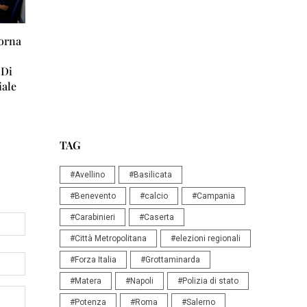
Torna
 Di
iale
TAG
#Avellino
#Basilicata
#Benevento
#calcio
#Campania
#Carabinieri
#Caserta
#Città Metropolitana
#elezioni regionali
#Forza Italia
#Grottaminarda
#Matera
#Napoli
#Polizia di stato
#Potenza
#Roma
#Salerno