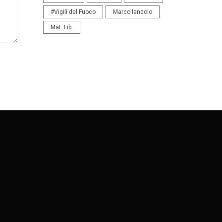
#Vigili del Fuoco
Marco Iandolo
Mat. Lib.