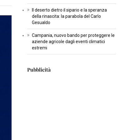
T
Il deserto dietro il sipario e la speranza
U
della rinascita: la parabola del Carlo
Gesualdo
R
A
Campania, nuovo bando per proteggere le
aziende agricole dagli eventi climatici
I
estremi
N
S
Pubblicità
E
R
T
I
S
C
I
E
N