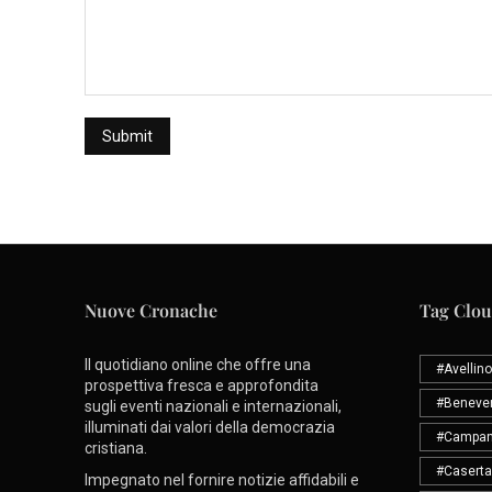
Nuove Cronache
Tag Clo
Il quotidiano online che offre una
#Avellino
prospettiva fresca e approfondita
#Beneve
sugli eventi nazionali e internazionali,
illuminati dai valori della democrazia
#Campan
cristiana.
#Caserta
Impegnato nel fornire notizie affidabili e