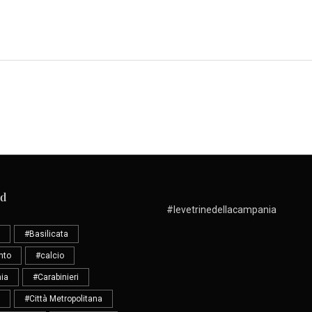
ud
#levetrinedellacampania
#Basilicata
nto
#calcio
ia
#Carabinieri
#Città Metropolitana