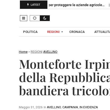
ampania, nuovo bando per proteggere le aziende agricole…
Napol
LATEST
POLITICA
REGIONI
CRONACA
ATTUALITA
Home
>
REGIONI
AVELLINO
C
Monteforte Irpin
A
A
M
V
della Repubblic
P
E
A
L
bandiera tricolo
N
L
I
I
A
N
O
Maggio 31, 2026
In
AVELLINO
,
CAMPANIA
,
IN EVIDENZA
B