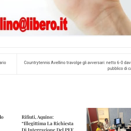
ario
Countrytennis Avellino travolge gli avversari: netto 6-0 dav
pubblico di 
do
Rifiuti, Aquino:
“Illegittima La Richiesta
Di Integrazione Del PEF