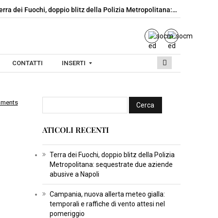
 Fuochi, doppio blitz della Polizia Metropolitana:…
Campania, nuova
CONTATTI
INSERTI
mments
I
N
ATICOLI RECENTI
S
E
R
Terra dei Fuochi, doppio blitz della Polizia
Metropolitana: sequestrate due aziende
T
abusive a Napoli
I
C
Campania, nuova allerta meteo gialla:
temporali e raffiche di vento attesi nel
U
pomeriggio
L