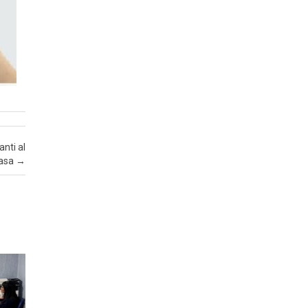
A
anti al
casa
→