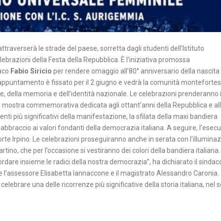
traverserà le strade del paese, sorretta dagli studenti dell’Istituto
lebrazioni della Festa della Repubblica. È l’iniziativa promossa
daco
Fabio Siricio
per rendere omaggio all’80° anniversario della nascita 
L’appuntamento è fissato per il 2 giugno e vedrà la comunità monteforte
e, della memoria e dell’identità nazionale. Le celebrazioni prenderanno i
una mostra commemorativa dedicata agli ottant’anni della Repubblica e al
nti più significativi della manifestazione, la sfilata della maxi bandiera
o abbraccio ai valori fondanti della democrazia italiana. A seguire, l’esec
forte Irpino. Le celebrazioni proseguiranno anche in serata con l’illumina
artino, che per l’occasione si vestiranno dei colori della bandiera italiana
rdare insieme le radici della nostra democrazia”, ha dichiarato il sindac
che l’assessore Elisabetta Iannaccone e il magistrato Alessandro Caronia
lebrare una delle ricorrenze più significative della storia italiana, nel 