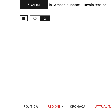
Emergenza cinghiali in Campania: nasce il Tavolo tecnico…
C
LATEST
POLITICA
REGIONI
CRONACA
ATTUALITA