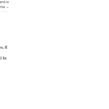
enti in
E
inia
→
R
T
I
A
T
T
o, Il
U
A
i In
L
I
T
A
’
I
N