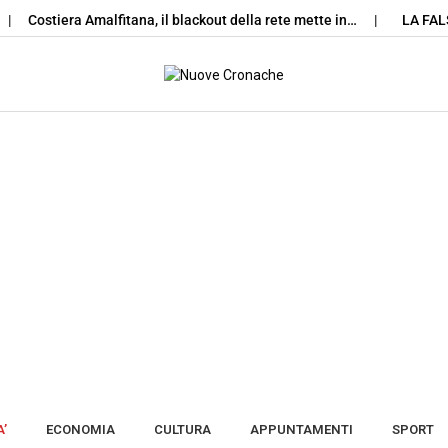
ostiera Amalfitana, il blackout della rete mette in…
LA FALSA LU
Skip to content
’
ECONOMIA
CULTURA
APPUNTAMENTI
SPORT