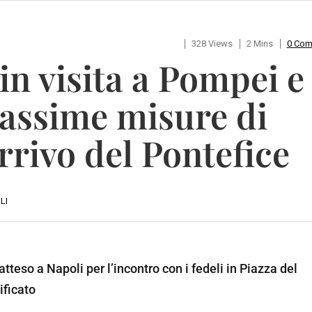
328 Views
2 Mins
0 Co
n visita a Pompei e
massime misure di
arrivo del Pontefice
LI
tteso a Napoli per l’incontro con i fedeli in Piazza del
ificato