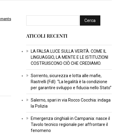
mments
I
N
ATICOLI RECENTI
S
E
R
LA FALSA LUCE SULLA VERITÀ. COME IL
LINGUAGGIO, LA MENTE E LE ISTITUZIONI
T
COSTRUISCONO CIÒ CHE CREDIAMO.
I
C
Sorrento, sicurezza e lotta alle mafie,
Rastrelli (FdI): “La legalità è la condizione
U
per garantire sviluppo e fiducia nello Stato”
L
T
Salerno, spari in via Rocco Cocchia: indaga
U
la Polizia
R
Emergenza cinghiali in Campania: nasce il
A
Tavolo tecnico regionale per affrontare il
fenomeno