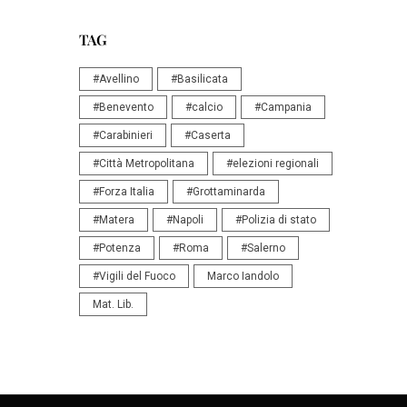
TAG
#Avellino
#Basilicata
#Benevento
#calcio
#Campania
#Carabinieri
#Caserta
#Città Metropolitana
#elezioni regionali
#Forza Italia
#Grottaminarda
#Matera
#Napoli
#Polizia di stato
#Potenza
#Roma
#Salerno
#Vigili del Fuoco
Marco Iandolo
Mat. Lib.