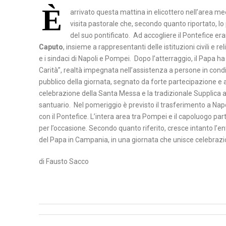
C
È
E
A
arrivato questa mattina in elicottero nell’area m
A
N
visita pastorale che, secondo quanto riportato, l
T
P
T
del suo pontificato. Ad accogliere il Pontefice era
A
O
Caputo
, insieme a rappresentanti delle istituzioni civili e re
O
e i sindaci di Napoli e Pompei. Dopo l’atterraggio, il Papa ha
T
Carità”, realtà impegnata nell’assistenza a persone in condi
C
E
pubblico della giornata, segnato da forte partecipazione e a
A
N
celebrazione della Santa Messa e la tradizionale Supplica
S
Z
santuario. Nel pomeriggio è previsto il trasferimento a Napoli
E
A
con il Pontefice. L’intera area tra Pompei e il capoluogo p
R
per l’occasione. Secondo quanto riferito, cresce intanto l’en
T
del Papa in Campania, in una giornata che unisce celebrazi
A
di Fausto Sacco
N
A
P
O