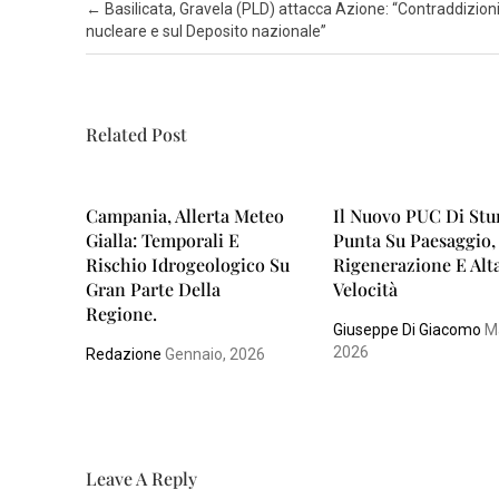
L
Post navigation
←
Basilicata, Gravela (PLD) attacca Azione: “Contraddizioni
I
nucleare e sul Deposito nazionale”
S
A
Related Post
L
E
R
Campania, Allerta Meteo
Il Nuovo PUC Di Stu
N
Gialla: Temporali E
Punta Su Paesaggio,
O
Rischio Idrogeologico Su
Rigenerazione E Alt
Gran Parte Della
Velocità
Regione.
Giuseppe Di Giacomo
Ma
2026
Redazione
Gennaio, 2026
Leave A Reply