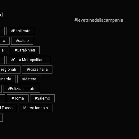
ud
#levetrinedellacampania
#Basilicata
nto
#calcio
ia
#Carabinieri
#Città Metropolitana
 regionali
#Forza Italia
inarda
#Matera
#Polizia di stato
a
#Roma
#Salerno
el Fuoco
Marco Iandolo