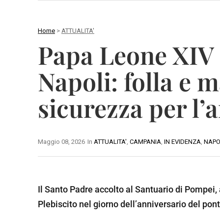
Home
>
ATTUALITA'
C
Papa Leone XIV i
A
A
M
V
Napoli: folla e 
P
E
A
L
sicurezza per l’
N
L
I
I
A
N
O
Maggio 08, 2026
In
ATTUALITA'
,
CAMPANIA
,
IN EVIDENZA
,
NAPO
B
A
B
M
S
E
A
I
Il Santo Padre accolto al Santuario di Pompei, a
N
T
L
Plebiscito nel giorno dell’anniversario del pont
E
E
I
V
R