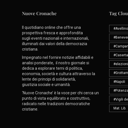
Nuove Cronache
Tag Clo
Il quotidiano online che offre una
#Avellino
prospettiva fresca e approfondita
#Beneve
sugli eventi nazionali e internazionali,
illuminati dai valori della democrazia
#Campan
cristiana.
#Caserta
Impegnato nel fornire notizie affidabili e
analisi ponderate, il nostro giornale si
#elezioni
dedica a esplorare temi di politica,
#Grottam
economia, società e cultura attraverso la
lente dei principi di solidarietà,
#Napoli
giustizia sociale e umanità.
#Potenz
‘Nuove Cronache’ è la voce per chi cerca un
punto di vista equilibrato e costruttivo,
#Vigili d
radicato nelle tradizioni democratiche
Mat. Lib.
cristiane.