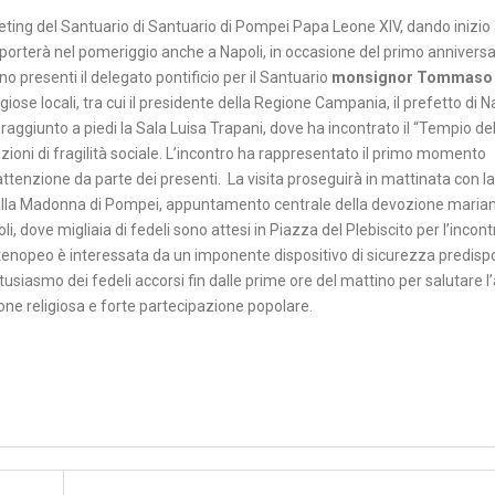
eeting del Santuario di Santuario di Pompei Papa Leone XIV, dando inizio
o porterà nel pomeriggio anche a Napoli, in occasione del primo anniversa
no presenti il delegato pontificio per il Santuario
monsignor Tommaso
ligiose locali, tra cui il presidente della Regione Campania, il prefetto di N
 raggiunto a piedi la Sala Luisa Trapani, dove ha incontrato il “Tempio de
zioni di fragilità sociale. L’incontro ha rappresentato il primo momento
ttenzione da parte dei presenti. La visita proseguirà in mattinata con la
 alla Madonna di Pompei, appuntamento centrale della devozione marian
, dove migliaia di fedeli sono attesi in Piazza del Plebiscito per l’incont
artenopeo è interessata da un imponente dispositivo di sicurezza predisp
tusiasmo dei fedeli accorsi fin dalle prime ore del mattino per salutare l’
one religiosa e forte partecipazione popolare.