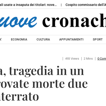
ali usate a insaputa dei titolari: nove…
Cospito commissario dell’A
Skip to content
’
ECONOMIA
CULTURA
APPUNTAMENTI
SPORT
493 Views
2 Mins
0 Co
, tragedia in un
trovate morte due
terrato