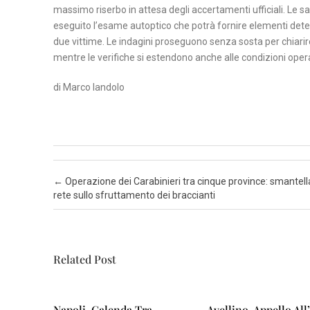
T
massimo riserbo in attesa degli accertamenti ufficiali. Le sa
A
eseguito l’esame autoptico che potrà fornire elementi determi
due vittime. Le indagini proseguono senza sosta per chiarire
N
mentre le verifiche si estendono anche alle condizioni operati
A
di Marco Iandolo
P
O
L
I
S
Post navigation
←
Operazione dei Carabinieri tra cinque province: smantell
rete sullo sfruttamento dei braccianti
A
L
E
R
Related Post
N
O
Napoli, Calenda Tra
Avellino, Appello All