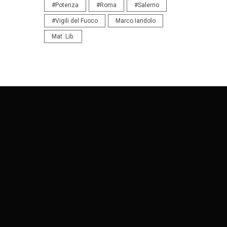
#Potenza
#Roma
#Salerno
#Vigili del Fuoco
Marco Iandolo
Mat. Lib.