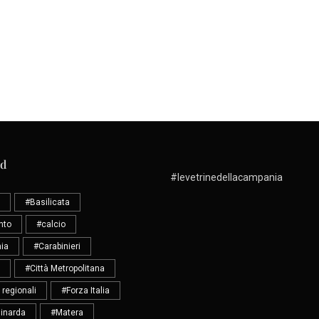
ud
#levetrinedellacampania
#Basilicata
nto
#calcio
ia
#Carabinieri
#Città Metropolitana
 regionali
#Forza Italia
inarda
#Matera