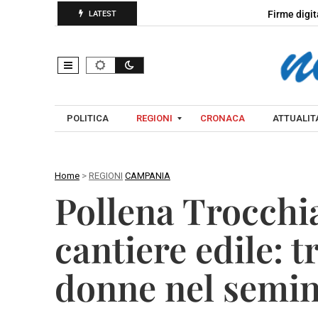
Firme digit
LATEST
POLITICA
REGIONI
CRONACA
ATTUALITA
Home
>
REGIONI
CAMPANIA
C
Pollena Trocchia
A
A
M
V
cantiere edile: 
P
E
A
L
donne nel semin
N
L
I
I
A
N