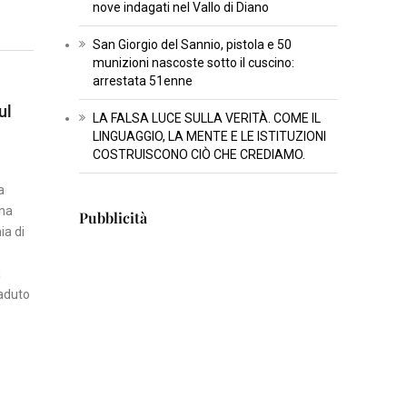
nove indagati nel Vallo di Diano
U
L
San Giorgio del Sannio, pistola e 50
T
munizioni nascoste sotto il cuscino:
U
arrestata 51enne
R
ul
LA FALSA LUCE SULLA VERITÀ. COME IL
A
LINGUAGGIO, LA MENTE E LE ISTITUZIONI
COSTRUISCONO CIÒ CHE CREDIAMO.
I
a
N
una
Pubblicità
S
ia di
E
R
a
T
caduto
I
S
C
I
E