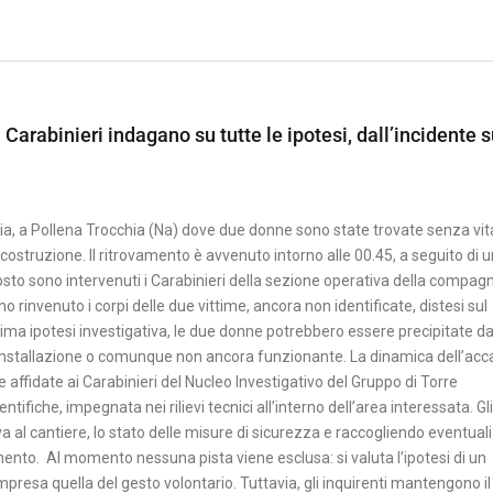
 Carabinieri indagano su tutte le ipotesi, dall’incidente s
talia, a Pollena Trocchia (Na) dove due donne sono state trovate senza vit
n costruzione. Il ritrovamento è avvenuto intorno alle 00.45, a seguito di 
osto sono intervenuti i Carabinieri della sezione operativa della compagn
no rinvenuto i corpi delle due vittime, ancora non identificate, distesi sul
rima ipotesi investigativa, le due donne potrebbero essere precipitate d
di installazione o comunque non ancora funzionante. La dinamica dell’ac
te affidate ai Carabinieri del Nucleo Investigativo del Gruppo di Torre
tifiche, impegnata nei rilievi tecnici all’interno dell’area interessata. Gli
 al cantiere, lo stato delle misure di sicurezza e raccogliendo eventuali
amento. Al momento nessuna pista viene esclusa: si valuta l’ipotesi di un
mpresa quella del gesto volontario. Tuttavia, gli inquirenti mantengono il