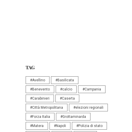
TAG
#Avellino
#Basilicata
#Benevento
#calcio
#Campania
#Carabinieri
#Caserta
#Città Metropolitana
#elezioni regionali
#Forza Italia
#Grottaminarda
#Matera
#Napoli
#Polizia di stato