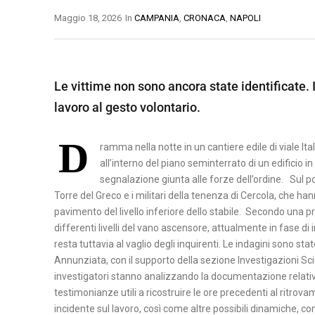
O
Maggio 18, 2026
In
CAMPANIA
,
CRONACA
,
NAPOLI
B
A
B
M
S
E
A
I
Le vittime non sono ancora state identificate. I
N
T
L
lavoro al gesto volontario.
E
E
I
V
R
C
D
E
A
ramma nella notte in un cantiere edile di viale I
A
N
all’interno del piano seminterrato di un edificio i
T
P
T
segnalazione giunta alle forze dell’ordine. Sul p
A
O
Torre del Greco e i militari della tenenza di Cercola, che han
O
pavimento del livello inferiore dello stabile. Secondo una p
T
differenti livelli del vano ascensore, attualmente in fase 
C
E
resta tuttavia al vaglio degli inquirenti. Le indagini sono sta
A
N
Annunziata, con il supporto della sezione Investigazioni Scien
S
Z
investigatori stanno analizzando la documentazione relativa
E
A
testimonianze utili a ricostruire le ore precedenti al ritrov
R
incidente sul lavoro, così come altre possibili dinamiche, co