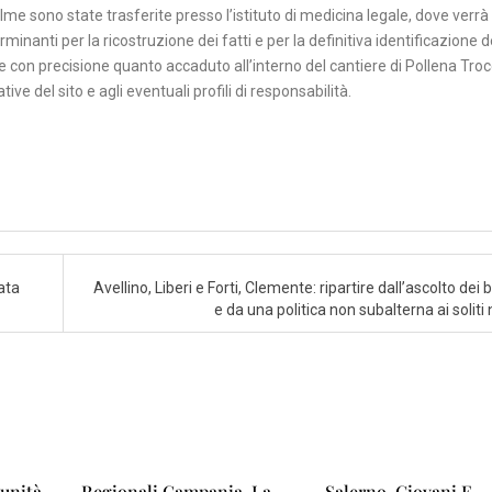
lme sono state trasferite presso l’istituto di medicina legale, dove verrà
nanti per la ricostruzione dei fatti e per la definitiva identificazione d
 con precisione quanto accaduto all’interno del cantiere di Pollena Troc
ve del sito e agli eventuali profili di responsabilità.
ata
Avellino, Liberi e Forti, Clemente: ripartire dall’ascolto dei 
e da una politica non subalterna ai soliti 
’unità
Regionali Campania, La
Salerno, Giovani E