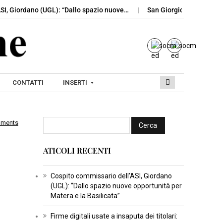
SI, Giordano (UGL): “Dallo spazio nuove…
San Giorgio del Sannio,
CONTATTI
INSERTI
mments
I
N
ATICOLI RECENTI
S
E
R
Cospito commissario dell’ASI, Giordano
(UGL): “Dallo spazio nuove opportunità per
T
Matera e la Basilicata”
I
C
Firme digitali usate a insaputa dei titolari: