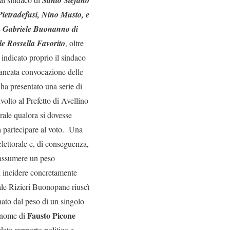
Santo Stefano
 Pietradefusi, Nino Musto, e
e
Gabriele Buonanno di
le Rossella Favorito
, oltre
e indicato proprio il sindaco
mancata convocazione delle
ha presentato una serie di
ivolto al Prefetto di Avellino
orale qualora si dovesse
 a partecipare al voto. Una
lettorale e, di conseguenza,
e assumere un peso
i incidere concretamente
orale Rizieri Buonopane riuscì
ato dal peso di un singolo
Fausto Picone
l nome di
ato rapporto politico e