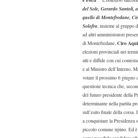
del Sole, Gerardo Santoli, a
quello di Montefredane, Ci
Solofra
, insieme al gruppo d
ad altri amministratori presen
Ciro Aqu
di Montefredane,
elezioni provinciali nei term
atti e diffide con cui contest
e al Ministro dell’Interno, Ma
votare il prossimo 6 giugno c
questione tecnica che, secon
del futuro presidente della P
determinante nella partita p
sull’esito finale della corsa.
a conquistare la Presidenza
piccolo comune irpino. Ed è
come possibile candidato all