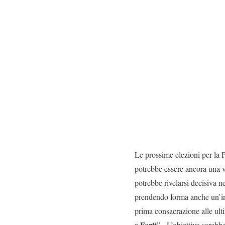
Le prossime elezioni per la P
potrebbe essere ancora una vo
potrebbe rivelarsi decisiva n
prendendo forma anche un’int
prima consacrazione alle ulti
e Forti
”. L’obiettivo sarebbe