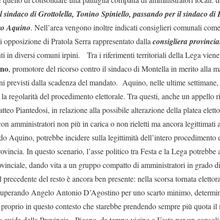
l sindaco di Grottolella, Tonino Spiniello, passando per il sindaco di
ro Aquino
. Nell’area vengono inoltre indicati consiglieri comunali com
i opposizione di Pratola Serra rappresentato dalla
consigliera provincia
ti in diversi comuni irpini. Tra i riferimenti territoriali della Lega vien
ino
, promotore del ricorso contro il sindaco di Montella in merito alla 
ini previsti dalla scadenza del mandato. Aquino, nelle ultime settimane, 
a la regolarità del procedimento elettorale. Tra questi, anche un appello r
tteo Piantedosi, in relazione alla possibile alterazione della platea elett
on amministratori non più in carica o non rieletti ma ancora legittimati
do Aquino, potrebbe incidere sulla legittimità dell’intero procedimento e
rovincia. In questo scenario, l’asse politico tra Festa e la Lega potrebb
rovinciale, dando vita a un gruppo compatto di amministratori in grado d
 Il precedente del resto è ancora ben presente: nella scorsa tornata elett
 superando Angelo Antonio D’Agostino per uno scarto minimo, determin
 proprio in questo contesto che starebbe prendendo sempre più quota i
a guida della Provincia. Picone, da tempo vicino a Festa per un consolid