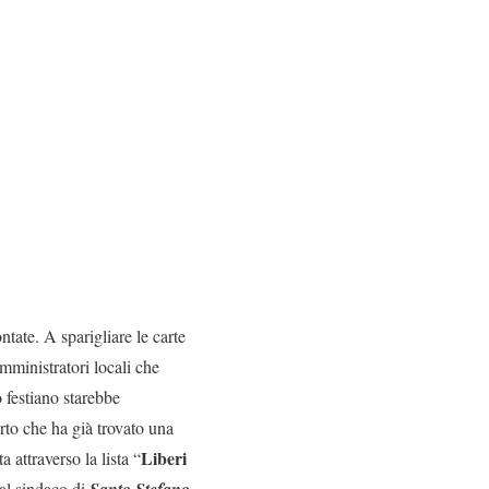
tate. A sparigliare le carte
 amministratori locali che
 festiano starebbe
rto che ha già trovato una
Liberi
attraverso la lista “
dal sindaco di