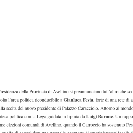
residenza della Provincia di Avellino si preannunciano tutt’altro che scon
Gianluca Festa
lta l’area politica riconducibile a
, forte di una rete di
ella scelta del nuovo presidente di Palazzo Caracciolo. Attorno al mondo
Luigi Barone
esa politica con la Lega guidata in Irpinia da
. Un rappo
me elezioni comunali di Avellino, quando il Carroccio ha sostenuto Festa 
 quello di consolidare una pattuglia compatta di amministratori locali: 