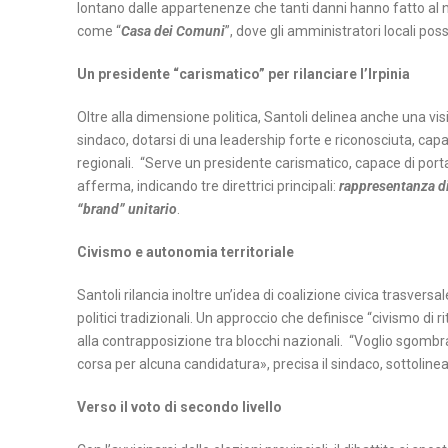
lontano dalle appartenenze che tanti danni hanno fatto al nos
T
come “
Casa dei Comuni
”, dove gli amministratori locali po
A
Un presidente “carismatico” per rilanciare l’Irpinia
N
A
Oltre alla dimensione politica, Santoli delinea anche una vi
P
sindaco, dotarsi di una leadership forte e riconosciuta, capace
O
regionali. “Serve un presidente carismatico, capace di portar
afferma, indicando tre direttrici principali:
rappresentanza di
L
“brand” unitario
.
I
Civismo e autonomia territoriale
S
A
Santoli rilancia inoltre un’idea di coalizione civica trasvers
L
politici tradizionali. Un approccio che definisce “civismo di 
E
alla contrapposizione tra blocchi nazionali. “Voglio sgombrare
R
corsa per alcuna candidatura», precisa il sindaco, sottolinea
N
Verso il voto di secondo livello
O