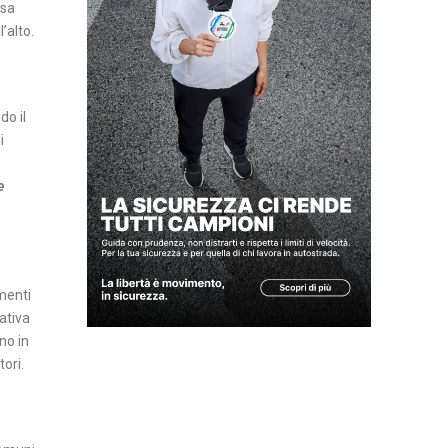
esa
N
’alto.
Z
A
do il
I
i
N
S
e
E
R
T
I
amenti
A
nativa
T
no in
T
ori.
U
A
L