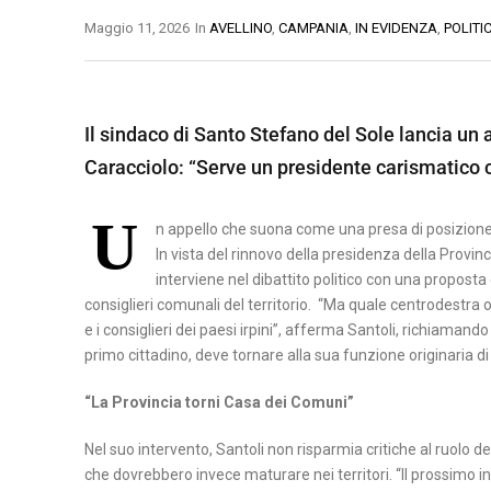
O
Maggio 11, 2026
In
AVELLINO
,
CAMPANIA
,
IN EVIDENZA
,
POLITI
B
A
B
M
S
E
A
I
Il sindaco di Santo Stefano del Sole lancia un a
N
T
L
Caracciolo: “Serve un presidente carismatico ch
E
E
I
V
R
C
U
E
A
n appello che suona come una presa di posizione ne
A
N
In vista del rinnovo della presidenza della Provinc
T
P
T
interviene nel dibattito politico con una proposta 
A
O
consiglieri comunali del territorio. “Ma quale centrodestra 
O
e i consiglieri dei paesi irpini”, afferma Santoli, richiamand
T
primo cittadino, deve tornare alla sua funzione originaria 
C
E
A
N
“La Provincia torni Casa dei Comuni”
S
Z
E
A
Nel suo intervento, Santoli non risparmia critiche al ruolo de
R
che dovrebbero invece maturare nei territori. “Il prossimo inqu