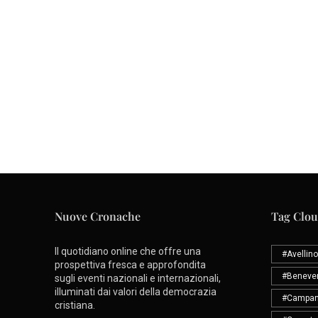
Nuove Cronache
Tag Clo
Il quotidiano online che offre una
#Avellino
prospettiva fresca e approfondita
#Beneve
sugli eventi nazionali e internazionali,
illuminati dai valori della democrazia
#Campan
cristiana.