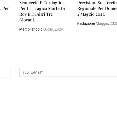
Sconcerto E Cordoglio
Previsioni Sul Territ
… Per
Per La Tragica Morte Di
Regionale Per Dome
Roy E Di Altri Tre
4 Maggio 2025.
Giovani.
Redazione
Maggio, 202
Marco Iandolo
Luglio, 2024