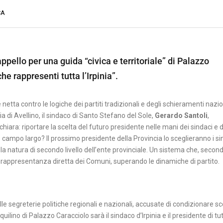
CA
ppello per una guida “civica e territoriale” di Palazzo
e rappresenti tutta l’Irpinia”.
tta contro le logiche dei partiti tradizionali e degli schieramenti nazio
ia di Avellino, il sindaco di Santo Stefano del Sole,
Gerardo Santoli
,
chiara: riportare la scelta del futuro presidente nelle mani dei sindaci e 
o campo largo? Il prossimo presidente della Provincia lo sceglieranno i si
o la natura di secondo livello dell’ente provinciale. Un sistema che, second
di rappresentanza diretta dei Comuni, superando le dinamiche di partito.
lle segreterie politiche regionali e nazionali, accusate di condizionare sc
ilino di Palazzo Caracciolo sarà il sindaco d’Irpinia e il presidente di tut