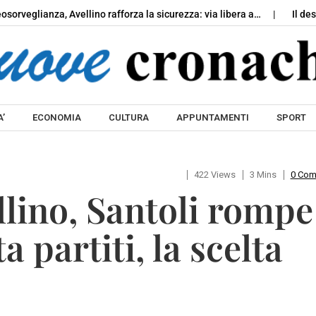
lianza, Avellino rafforza la sicurezza: via libera a…
Il deserto di
Skip to content
’
ECONOMIA
CULTURA
APPUNTAMENTI
SPORT
422 Views
3 Mins
0 Co
llino, Santoli rompe
a partiti, la scelta