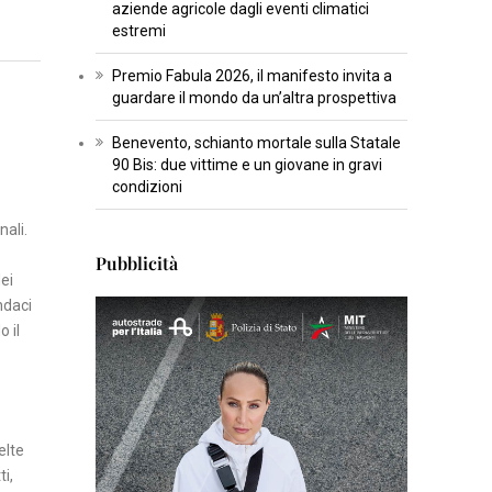
aziende agricole dagli eventi climatici
U
estremi
L
T
Premio Fabula 2026, il manifesto invita a
U
guardare il mondo da un’altra prospettiva
R
Benevento, schianto mortale sulla Statale
A
90 Bis: due vittime e un giovane in gravi
condizioni
I
nali.
N
Pubblicità
S
dei
E
ndaci
R
o il
T
I
S
C
elte
I
ti,
E