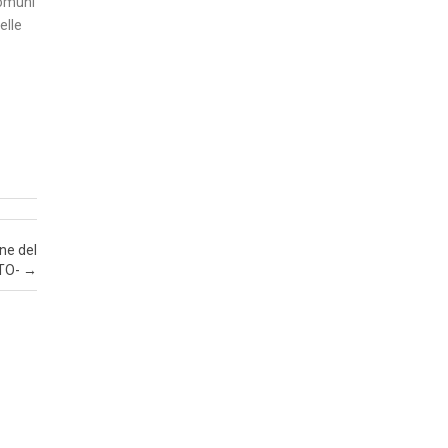
 Comuni
I
elle
T
A
’
I
N
S
E
R
ne del
T
OTO-
→
I
E
C
O
N
O
e