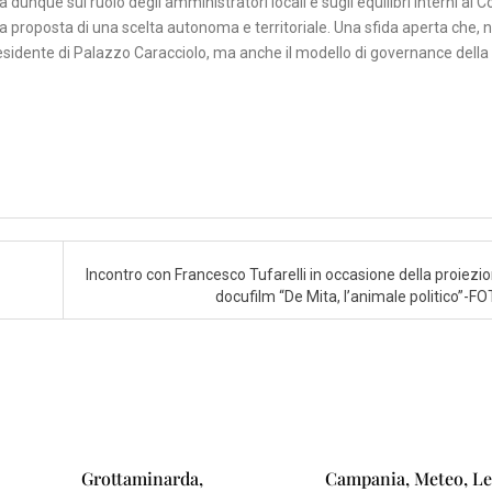
osta dunque sul ruolo degli amministratori locali e sugli equilibri interni ai
tro la proposta di una scelta autonoma e territoriale. Una sfida aperta che, n
esidente di Palazzo Caracciolo, ma anche il modello di governance della
Incontro con Francesco Tufarelli in occasione della proiezio
docufilm “De Mita, l’animale politico”-F
Grottaminarda,
Campania, Meteo, L