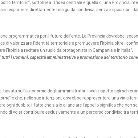
tro territorio”, sottolinea. L’idea centrale è quella di una Provincia int
ssano esprimere direttamente una guida condivisa, senza imposizioni dall
sione programmatica per il futuro dell’ente. La Provincia dovrebbe, secon
 di valorizzare l’identità territoriale e promuovere l’Irpinia oltre i confin
e l’Irpinia a recitare un ruolo da protagonista in Campania e in Italia”,
 tutti i Comuni, capacità amministrativa e promozione del territorio com
ale, basata sull’autonomia degli amministratori locali rispetto agli schier
ritorno” e che, nelle sue intenzioni, dovrebbe rappresentare una via alter
 ogni dubbio: il fatto che sia io a lanciare l’appello significa che non so
ndo di voler contribuire esclusivamente a un percorso condiviso tra territ