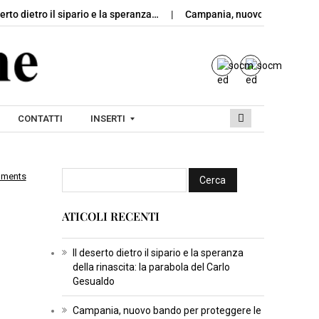
etro il sipario e la speranza…
Campania, nuovo bando per protegge
CONTATTI
INSERTI
mments
I
N
ATICOLI RECENTI
S
E
R
Il deserto dietro il sipario e la speranza
della rinascita: la parabola del Carlo
T
Gesualdo
I
C
Campania, nuovo bando per proteggere le