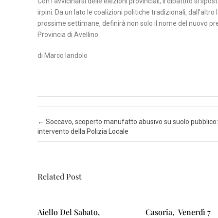
Con l’avvicinarsi delle elezioni provinciali, il dibattito si sp
irpini. Da un lato le coalizioni politiche tradizionali, dall’al
prossime settimane, definirà non solo il nome del nuovo pr
Provincia di Avellino.
di Marco Iandolo
Post navigation
←
Soccavo, scoperto manufatto abusivo su suolo pubblico:
intervento della Polizia Locale
Related Post
Aiello Del Sabato,
Casoria, Venerdì 7