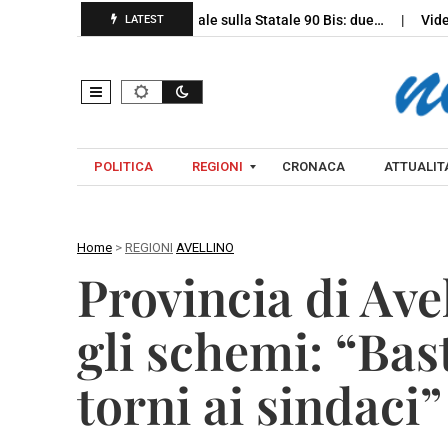
enevento, schianto mortale sulla Statale 90 Bis: due…
Videosorveg
LATEST
POLITICA
REGIONI
CRONACA
ATTUALITA
Home
>
REGIONI
AVELLINO
C
Provincia di Ave
A
A
M
V
gli schemi: “Bast
P
E
A
L
torni ai sindaci”
N
L
I
I
A
N