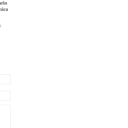
M
orio
nica
I
A
5