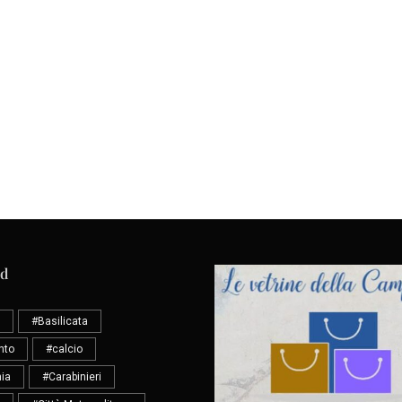
ud
#Basilicata
nto
#calcio
ia
#Carabinieri