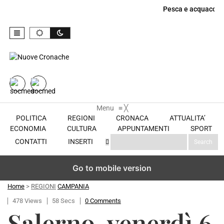
Pesca e acquacoltu
Menu
Skip to content
≡
╳
POLITICA
REGIONI
CRONACA
ATTUALITA’
ECONOMIA
CULTURA
APPUNTAMENTI
SPORT
CONTATTI
INSERTI
Go to mobile version
Home
>
REGIONI
CAMPANIA
478 Views
58 Secs
0 Comments
Salerno, venerdì 6