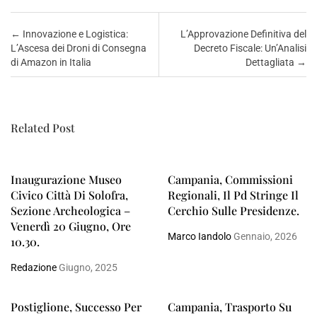
Post navigation
←
Innovazione e Logistica:
L’Approvazione Definitiva del
L’Ascesa dei Droni di Consegna
Decreto Fiscale: Un’Analisi
di Amazon in Italia
Dettagliata
→
Related Post
Inaugurazione Museo
Campania, Commissioni
Civico Città Di Solofra,
Regionali, Il Pd Stringe Il
Sezione Archeologica –
Cerchio Sulle Presidenze.
Venerdì 20 Giugno, Ore
Marco Iandolo
Gennaio, 2026
10.30.
Redazione
Giugno, 2025
Postiglione, Successo Per
Campania, Trasporto Su