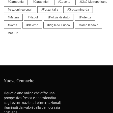
#Campania
#Carabinieri
#Caserta
#Città Metropolitana
#elezioni regionali
#Forza Italia
#Grottaminarda
#Matera
#Napoli
#Polizia di stato
#Potenza
#Roma
#Salerno
#Vigili del Fuoco
Marco Iandolo
Mat. Lib.
Nuove Cronache
Il quotidiano online che offre una
prospettiva fresca e approfondita
sugli eventi nazionali e internazionali,
illuminati dai valori della democrazia
cristiana.