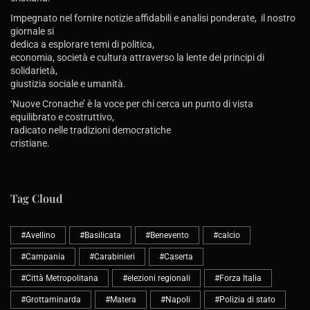
Impegnato nel fornire notizie affidabili e analisi ponderate, il nostro
giornale si
dedica a esplorare temi di politica,
economia, società e cultura attraverso la lente dei principi di
solidarietà,
giustizia sociale e umanità.
‘Nuove Cronache’ è la voce per chi cerca un punto di vista
equilibrato e costruttivo,
radicato nelle tradizioni democratiche
cristiane.
Tag Cloud
#Avellino
#Basilicata
#Benevento
#calcio
#Campania
#Carabinieri
#Caserta
#Città Metropolitana
#elezioni regionali
#Forza Italia
#Grottaminarda
#Matera
#Napoli
#Polizia di stato