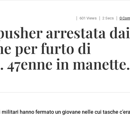
601 Views
2 Secs
0 Co
pusher arrestata dai
e per furto di
a. 47enne in manette.
 i militari hanno fermato un giovane nelle cui tasche c’er