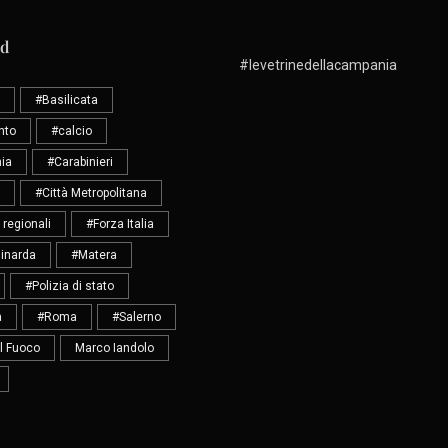
ud
#levetrinedellacampania
#Basilicata
nto
#calcio
ia
#Carabinieri
#Città Metropolitana
 regionali
#Forza Italia
inarda
#Matera
#Polizia di stato
a
#Roma
#Salerno
el Fuoco
Marco Iandolo