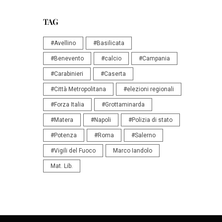
TAG
#Avellino
#Basilicata
#Benevento
#calcio
#Campania
#Carabinieri
#Caserta
#Città Metropolitana
#elezioni regionali
#Forza Italia
#Grottaminarda
#Matera
#Napoli
#Polizia di stato
#Potenza
#Roma
#Salerno
#Vigili del Fuoco
Marco Iandolo
Mat. Lib.