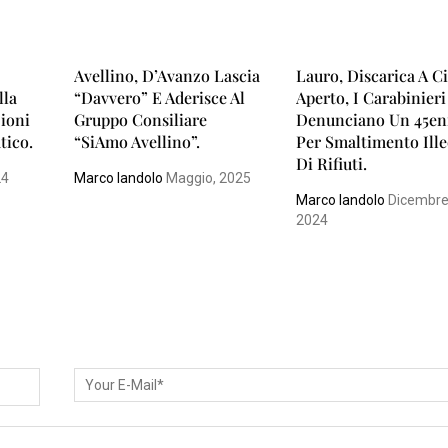
Avellino, D’Avanzo Lascia
Lauro, Discarica A C
lla
“Davvero” E Aderisce Al
Aperto, I Carabinieri
zioni
Gruppo Consiliare
Denunciano Un 45e
tico.
“SiAmo Avellino”.
Per Smaltimento Ille
Di Rifiuti.
24
Marco Iandolo
Maggio, 2025
Marco Iandolo
Dicembre
2024