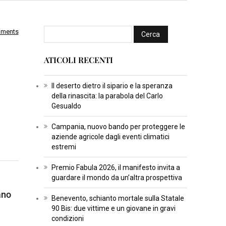
mments
I
N
ATICOLI RECENTI
S
E
R
Il deserto dietro il sipario e la speranza
della rinascita: la parabola del Carlo
T
Gesualdo
I
C
Campania, nuovo bando per proteggere le
aziende agricole dagli eventi climatici
U
estremi
L
T
Premio Fabula 2026, il manifesto invita a
U
guardare il mondo da un’altra prospettiva
R
ano
Benevento, schianto mortale sulla Statale
A
90 Bis: due vittime e un giovane in gravi
condizioni