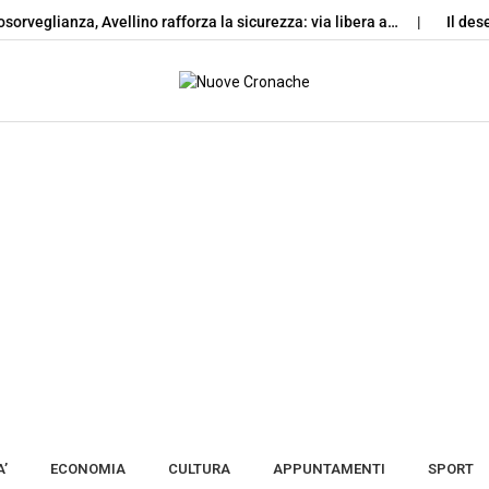
glianza, Avellino rafforza la sicurezza: via libera a…
Il deserto 
Skip to content
’
ECONOMIA
CULTURA
APPUNTAMENTI
SPORT