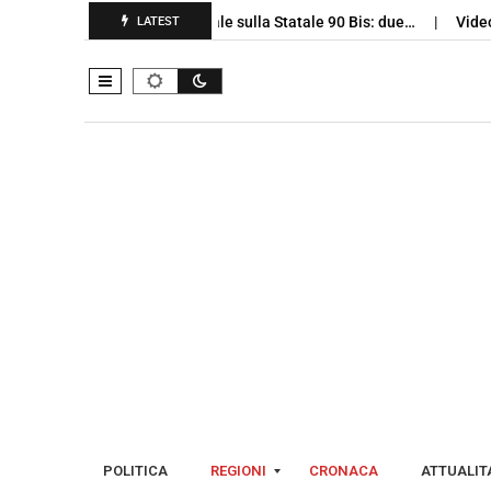
Benevento, schianto mortale sulla Statale 90 Bis: due…
Videosorve
LATEST
POLITICA
REGIONI
CRONACA
ATTUALITA