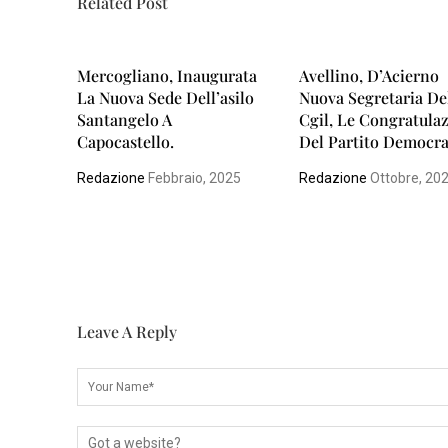
Related Post
L
I
Mercogliano, Inaugurata
Avellino, D’Acierno
S
La Nuova Sede Dell’asilo
Nuova Segretaria De
A
Santangelo A
Cgil, Le Congratula
L
Capocastello.
Del Partito Democra
E
Redazione
Febbraio, 2025
Redazione
Ottobre, 20
R
N
O
Leave A Reply