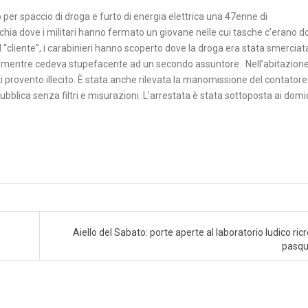
 per spaccio di droga e furto di energia elettrica una 47enne di
cchia dove i militari hanno fermato un giovane nelle cui tasche c’erano do
 “cliente”, i carabinieri hanno scoperto dove la droga era stata smerciata
 mentre cedeva stupefacente ad un secondo assuntore. Nell’abitazione
ti provento illecito. È stata anche rilevata la manomissione del contatore
bblica senza filtri e misurazioni. L’arrestata è stata sottoposta ai domici
Aiello del Sabato: porte aperte al laboratorio ludico ric
pasqu