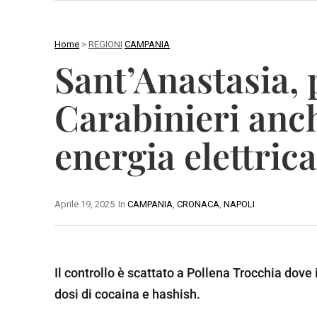
Home
>
REGIONI
CAMPANIA
C
Sant’Anastasia, 
A
A
M
V
Carabinieri anch
P
E
A
L
energia elettric
N
L
I
I
A
N
O
Aprile 19, 2025
In
CAMPANIA
,
CRONACA
,
NAPOLI
B
A
B
M
S
E
A
I
Il controllo è scattato a Pollena Trocchia dove
N
T
L
dosi di cocaina e hashish.
E
E
I
V
R