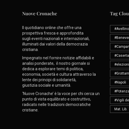
Nuove Cronache
Tag Clo
Il quotidiano online che offre una
#Avellino
prospettiva fresca e approfondita
#Beneve
sugli eventi nazionali e internazionali,
illuminati dai valori della democrazia
#Campan
cristiana.
#Caserta
Impegnato nel fornire notizie affidabili e
analisi ponderate, il nostro giornale si
#elezioni
dedica a esplorare temi di politica,
#Grottam
economia, società e cultura attraverso la
lente dei principi di solidarietà,
#Napoli
giustizia sociale e umanità.
#Potenz
‘Nuove Cronache’ è la voce per chi cerca un
punto di vista equilibrato e costruttivo,
#Vigili d
radicato nelle tradizioni democratiche
Mat. Lib.
cristiane.