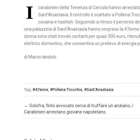
C
I
E
A
carabinieri della Tenenza di Cercola hanno arrestato
A
N
Sant’Anastasia. Il controllo è scattato a Pollena Tro
T
P
T
cocaina e hashish. Seguendo a ritroso il percorso del
A
O
una palazzina di Sant’Anastasia hanno sorpreso la 47enne
O
donna sono stati trovati contanti per quasi 300 euro, ritenu
T
elettrico domestico, che consentiva un prelievo di energia pu
C
E
A
N
di Marco Iandolo
S
Z
E
A
R
T
Tag:
#47enne
,
#Pollena Trocchia
,
#Sant’Anastasia
A
Post navigation
←
Solofra, finto avvocato cerca di truffare un anziano, i
N
Carabinieri arrestano giovane napoletano.
A
P
O