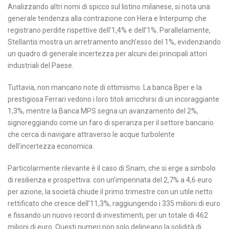
Analizzando altri nomi di spicco sul listino milanese, si nota una
generale tendenza alla contrazione con Hera e Interpump che
registrano perdite rispettive dell’1,4% e dell’1%. Parallelamente,
Stellantis mostra un arretramento anch’esso del 1%, evidenziando
un quadro di generale incertezza per alcuni dei principali attori
industriali del Paese.
Tuttavia, non mancano note di ottimismo. La banca Bper e la
prestigiosa Ferrari vedono i loro titoli arricchirsi di un incoraggiante
1,3%, mentre la Banca MPS segna un avanzamento del 2%,
signoreggiando come un faro di speranza per il settore bancario
che cerca di navigare attraverso le acque turbolente
dell’incertezza economica.
Particolarmente rilevante è il caso di Snam, che si erge a simbolo
di resilienza e prospettiva: con un’impennata del 2,7% a 4,6 euro
per azione, la società chiude il primo trimestre con un utile netto
rettificato che cresce dell’11,3%, raggiungendo i 335 milioni di euro
e fissando un nuovo record di investimenti, per un totale di 462
milioni di euro. Questi numeri non solo delineano la solidità di