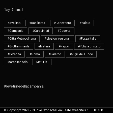
Tag Cloud
#Avellino
#Basilicata
#Benevento
#calcio
#Campania
#Carabinieri
#Caserta
#Città Metropolitana
#elezioni regionali
#Forza Italia
#Grottaminarda
#Matera
#Napoli
#Polizia di stato
#Potenza
#Roma
#Salerno
#Vigili del Fuoco
Marco Iandolo
Mat. Lib.
#levetrinedellacampania
© Copyright 2023 - ‘Nuove Cronache’ via Beato Crescitelli 15 – 83100