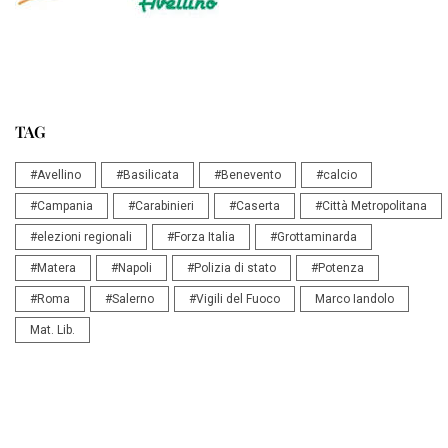
TAG
#Avellino
#Basilicata
#Benevento
#calcio
#Campania
#Carabinieri
#Caserta
#Città Metropolitana
#elezioni regionali
#Forza Italia
#Grottaminarda
#Matera
#Napoli
#Polizia di stato
#Potenza
#Roma
#Salerno
#Vigili del Fuoco
Marco Iandolo
Mat. Lib.