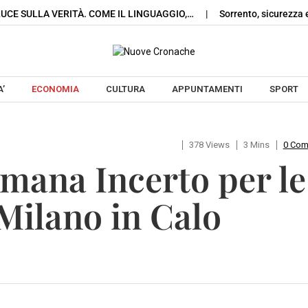
LUCE SULLA VERITÀ. COME IL LINGUAGGIO,…
Sorrento, sicurezza e
Skip to content
’
ECONOMIA
CULTURA
APPUNTAMENTI
SPORT
378 Views
3 Mins
0 Co
imana Incerto per le
Milano in Calo