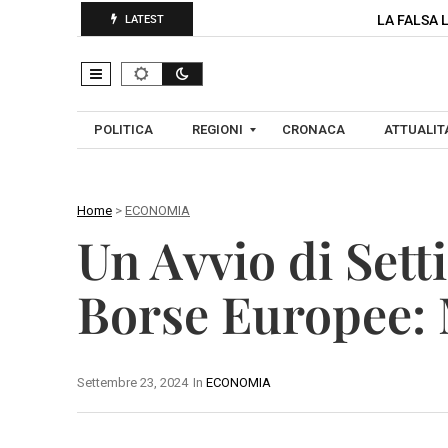
LA FALSA 
LATEST
POLITICA
REGIONI
CRONACA
ATTUALITA
Home
>
ECONOMIA
C
Un Avvio di Sett
A
A
M
V
Borse Europee: 
P
E
A
L
N
L
I
Settembre 23, 2024
In
ECONOMIA
I
A
N
O
B