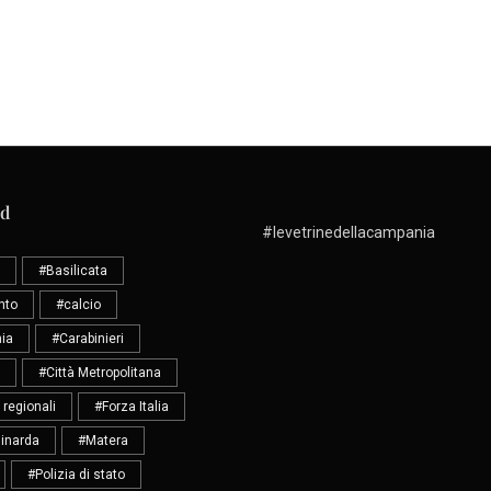
ud
#levetrinedellacampania
#Basilicata
nto
#calcio
ia
#Carabinieri
#Città Metropolitana
 regionali
#Forza Italia
inarda
#Matera
#Polizia di stato