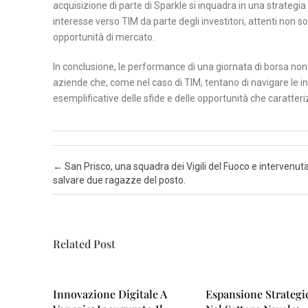
acquisizione di parte di Sparkle si inquadra in una strateg
interesse verso TIM da parte degli investitori, attenti non so
N
opportunità di mercato.
A
In conclusione, le performance di una giornata di borsa non 
P
aziende che, come nel caso di TIM, tentano di navigare le 
O
esemplificative delle sfide e delle opportunità che caratter
L
I
S
Post navigation
←
San Prisco, una squadra dei Vigili del Fuoco e intervenut
A
salvare due ragazze del posto.
L
E
R
Related Post
N
O
Innovazione Digitale A
Espansione Strategi