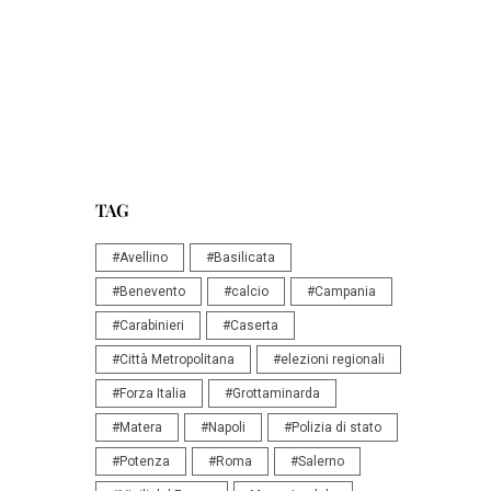
TAG
#Avellino
#Basilicata
#Benevento
#calcio
#Campania
#Carabinieri
#Caserta
#Città Metropolitana
#elezioni regionali
#Forza Italia
#Grottaminarda
#Matera
#Napoli
#Polizia di stato
#Potenza
#Roma
#Salerno