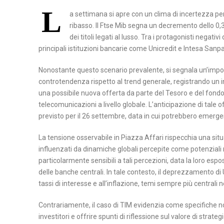
L
A
a settimana si apre con un clima di incertezza pe
B
M
S
ribasso. Il Ftse Mib segna un decremento dello 0
E
A
I
dei titoli legati al lusso. Tra i protagonisti negati
N
T
principali istituzioni bancarie come Unicredit e Intesa Sanp
L
E
E
I
V
R
Nonostante questo scenario prevalente, si segnala un’impor
C
controtendenza rispetto al trend generale, registrando un 
E
A
A
una possibile nuova offerta da parte del Tesoro e del fondo 
N
T
telecomunicazioni a livello globale. L’anticipazione di tale of
P
T
A
previsto per il 26 settembre, data in cui potrebbero emerger
O
O
T
La tensione osservabile in Piazza Affari rispecchia una sit
C
E
influenzati da dinamiche globali percepite come potenziali
A
N
particolarmente sensibili a tali percezioni, data la loro esp
S
Z
delle banche centrali. In tale contesto, il deprezzamento di
tassi di interesse e all’inflazione, temi sempre più centrali n
E
A
R
Contrariamente, il caso di TIM evidenzia come specifiche no
T
investitori e offrire spunti di riflessione sul valore di stra
A