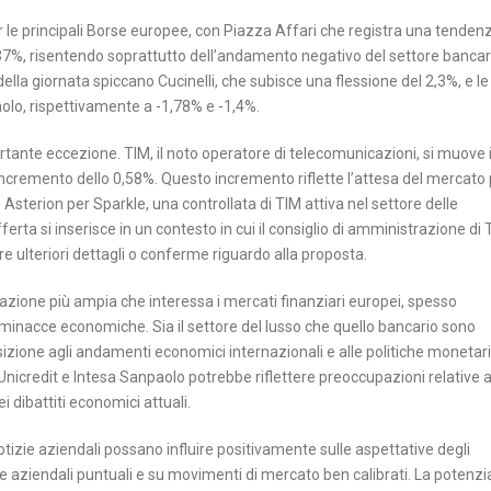
r le principali Borse europee, con Piazza Affari che registra una tendenz
,37%, risentendo soprattutto dell’andamento negativo del settore bancar
vi della giornata spiccano Cucinelli, che subisce una flessione del 2,3%, e le
aolo, rispettivamente a -1,78% e -1,4%.
tante eccezione. TIM, il noto operatore di telecomunicazioni, si muove 
incremento dello 0,58%. Questo incremento riflette l’attesa del mercato
Asterion per Sparkle, una controllata di TIM attiva nel settore delle
ferta si inserisce in un contesto in cui il consiglio di amministrazione di 
e ulteriori dettagli o conferme riguardo alla proposta.
uazione più ampia che interessa i mercati finanziari europei, spesso
 minacce economiche. Sia il settore del lusso che quello bancario sono
osizione agli andamenti economici internazionali e alle politiche monetar
 Unicredit e Intesa Sanpaolo potrebbe riflettere preoccupazioni relative a
ei dibattiti economici attuali.
tizie aziendali possano influire positivamente sulle aspettative degli
tegie aziendali puntuali e su movimenti di mercato ben calibrati. La potenzi