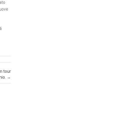
ato
Z
nuove
A
I
i
N
S
E
R
T
n tour
I
nio.
→
A
T
T
U
A
L
I