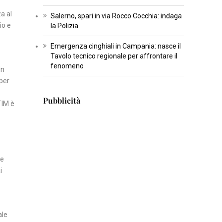
T
a al
Salerno, spari in via Rocco Cocchia: indaga
io e
U
la Polizia
R
Emergenza cinghiali in Campania: nasce il
A
Tavolo tecnico regionale per affrontare il
fenomeno
in
I
 per
N
Pubblicità
S
TIM è
E
R
T
I
ie
S
i
C
I
E
ale
N