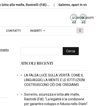
 lotta alle mafie, Rastrelli (FdI):…
Salerno, spari in via Rocco Coc
CONTATTI
INSERTI
mments
I
N
ATICOLI RECENTI
S
E
R
LA FALSA LUCE SULLA VERITÀ. COME IL
LINGUAGGIO, LA MENTE E LE ISTITUZIONI
T
COSTRUISCONO CIÒ CHE CREDIAMO.
I
C
Sorrento, sicurezza e lotta alle mafie,
Rastrelli (FdI): “La legalità è la condizione
U
per garantire sviluppo e fiducia nello Stato”
L