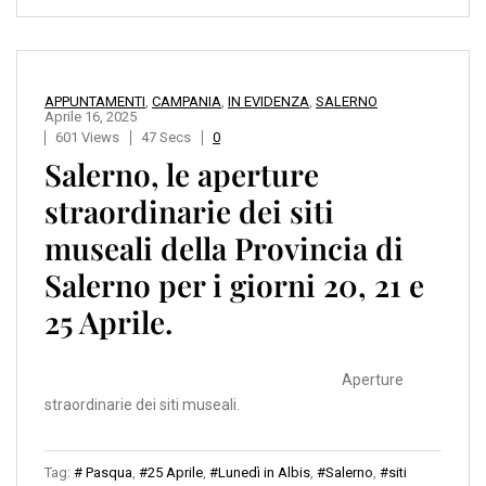
APPUNTAMENTI
,
CAMPANIA
,
IN EVIDENZA
,
SALERNO
Aprile 16, 2025
601 Views
47 Secs
0
Salerno, le aperture
straordinarie dei siti
museali della Provincia di
Salerno per i giorni 20, 21 e
25 Aprile.
Aperture
straordinarie dei siti museali.
Tag:
# Pasqua
,
#25 Aprile
,
#Lunedì in Albis
,
#Salerno
,
#siti