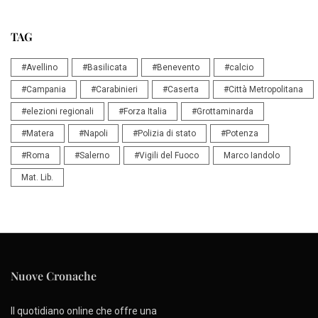
TAG
#Avellino
#Basilicata
#Benevento
#calcio
#Campania
#Carabinieri
#Caserta
#Città Metropolitana
#elezioni regionali
#Forza Italia
#Grottaminarda
#Matera
#Napoli
#Polizia di stato
#Potenza
#Roma
#Salerno
#Vigili del Fuoco
Marco Iandolo
Mat. Lib.
Nuove Cronache
Il quotidiano online che offre una