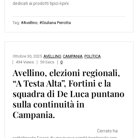
dedicati ai prodotti tipici irpini.
Tag:
#Avellino
,
#Giuliana Perrotta
Ottobre 30, 2025
AVELLINO
,
CAMPANIA
,
POLITICA
494 Views
59 Secs
0
Avellino, elezioni regionali,
“A Testa Alta”, Fortini e la
squadra di De Luca puntano
sulla continuità in
Campania.
Cerrato ha