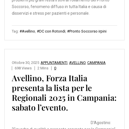
problemi più gravi resta il sovraffollamento dei Pronto
Soccorso, fenomeno diffuso in tutta Italia e causa di
disservizi e stress per pazienti e personale.
Tag:
#Avellino
,
#DC con Rotondi
,
#Pronto Soccorso irpini
Ottobre 30, 2025
APPUNTAMENTI
,
AVELLINO
,
CAMPANIA
698 Views
2 Mins
0
Avellino, Forza Italia
presenta la lista per le
Regionali 2025 in Campania:
sabato l’evento.
D’Agostino: