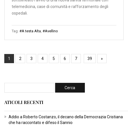
sottolineato l’avvio di una nuova sanità territoriale con
telemedicina, case di comunità e rafforzamento degli
ospedali.
Tag:
#A testa Alta
,
#Avellino
1
2
3
4
5
6
7
39
»
ATICOLI RECENTI
Addio a Roberto Costanzo, il decano della Democrazia Cristiana
che ha raccontato e difeso il Sannio