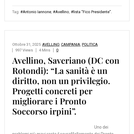
Tag:
#Antonio Iannone
,
#Avellino
,
#lista “Fico Presidente”.
Ottobre 31, 2025
AVELLINO
,
CAMPANIA
,
POLITICA
997 Views
4 Mins
0
Avellino, Saveriano (DC con
Rotondi): “La sanità è un
diritto, non un privilegio.
Progetti concreti per
migliorare i Pronto
Soccorso irpini”.
Uno dei