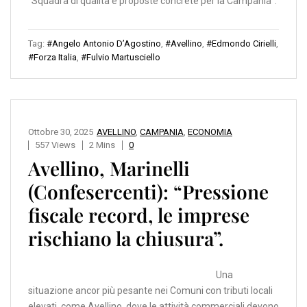
“Squadra di qualità e proposte concrete per la Campania”.
Tag:
#Angelo Antonio D’Agostino
,
#Avellino
,
#Edmondo Cirielli
,
#Forza Italia
,
#Fulvio Martusciello
Ottobre 30, 2025
AVELLINO
,
CAMPANIA
,
ECONOMIA
557 Views
2 Mins
0
Avellino, Marinelli
(Confesercenti): “Pressione
fiscale record, le imprese
rischiano la chiusura”.
Una
situazione ancor più pesante nei Comuni con tributi locali
elevati, come Avellino, dove le attività commerciali devono