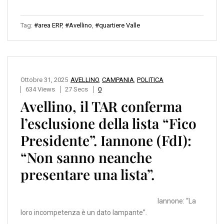
Tag:
#area ERP
,
#Avellino
,
#quartiere Valle
Ottobre 31, 2025
AVELLINO
,
CAMPANIA
,
POLITICA
634 Views
27 Secs
0
Avellino, il TAR conferma
l’esclusione della lista “Fico
Presidente”. Iannone (FdI):
“Non sanno neanche
presentare una lista”.
Iannone: “La
loro incompetenza è un dato lampante”.