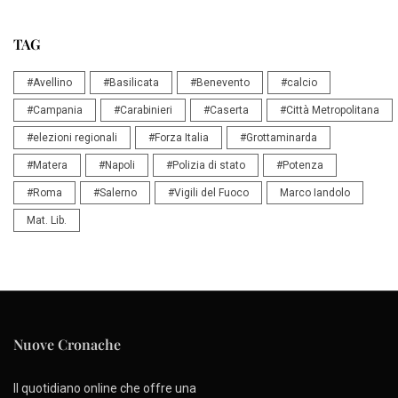
TAG
#Avellino
#Basilicata
#Benevento
#calcio
#Campania
#Carabinieri
#Caserta
#Città Metropolitana
#elezioni regionali
#Forza Italia
#Grottaminarda
#Matera
#Napoli
#Polizia di stato
#Potenza
#Roma
#Salerno
#Vigili del Fuoco
Marco Iandolo
Mat. Lib.
Nuove Cronache
Il quotidiano online che offre una