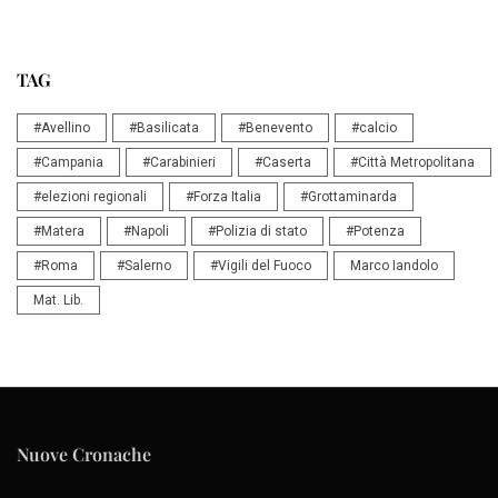
TAG
#Avellino
#Basilicata
#Benevento
#calcio
#Campania
#Carabinieri
#Caserta
#Città Metropolitana
#elezioni regionali
#Forza Italia
#Grottaminarda
#Matera
#Napoli
#Polizia di stato
#Potenza
#Roma
#Salerno
#Vigili del Fuoco
Marco Iandolo
Mat. Lib.
Nuove Cronache