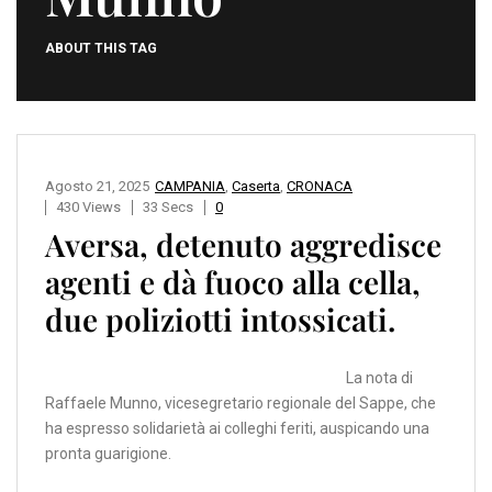
ABOUT THIS TAG
Agosto 21, 2025
CAMPANIA
,
Caserta
,
CRONACA
430 Views
33 Secs
0
Aversa, detenuto aggredisce
agenti e dà fuoco alla cella,
due poliziotti intossicati.
La nota di
Raffaele Munno, vicesegretario regionale del Sappe, che
ha espresso solidarietà ai colleghi feriti, auspicando una
pronta guarigione.