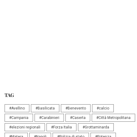
TAG
#Avellino
#Basilicata
#Benevento
#calcio
#Campania
#Carabinieri
#Caserta
#Città Metropolitana
#elezioni regionali
#Forza Italia
#Grottaminarda
#Matera
#Napoli
#Polizia di stato
#Potenza