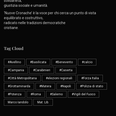
solidarietà,
giustizia sociale e umanità.
‘Nuove Cronache’ è la voce per chi cerca un punto di vista
equilibrato e costruttivo,
radicato nelle tradizioni democratiche
cristiane.
Tag Cloud
#Avellino
#Basilicata
#Benevento
#calcio
#Campania
#Carabinieri
#Caserta
#Città Metropolitana
#elezioni regionali
#Forza Italia
#Grottaminarda
#Matera
#Napoli
#Polizia di stato
#Potenza
#Roma
#Salerno
#Vigili del Fuoco
Marco Iandolo
Mat. Lib.