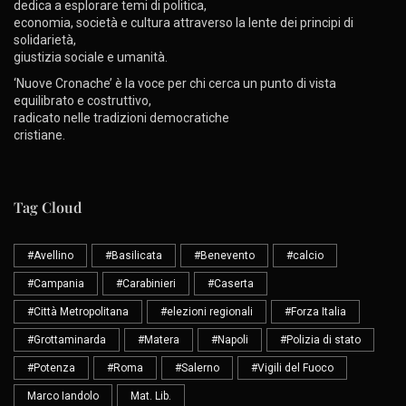
dedica a esplorare temi di politica,
economia, società e cultura attraverso la lente dei principi di
solidarietà,
giustizia sociale e umanità.
‘Nuove Cronache’ è la voce per chi cerca un punto di vista
equilibrato e costruttivo,
radicato nelle tradizioni democratiche
cristiane.
Tag Cloud
#Avellino
#Basilicata
#Benevento
#calcio
#Campania
#Carabinieri
#Caserta
#Città Metropolitana
#elezioni regionali
#Forza Italia
#Grottaminarda
#Matera
#Napoli
#Polizia di stato
#Potenza
#Roma
#Salerno
#Vigili del Fuoco
Marco Iandolo
Mat. Lib.