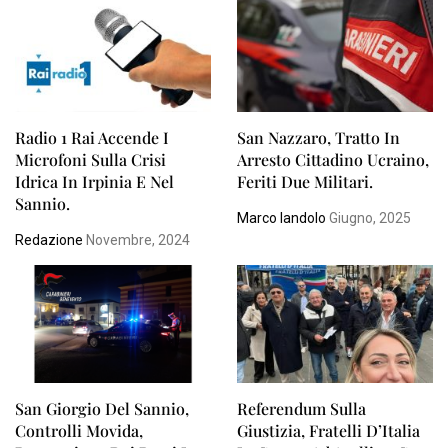
Radio 1 Rai Accende I
San Nazzaro, Tratto In
Microfoni Sulla Crisi
Arresto Cittadino Ucraino,
Idrica In Irpinia E Nel
Feriti Due Militari.
Sannio.
Marco Iandolo
Giugno, 2025
Redazione
Novembre, 2024
San Giorgio Del Sannio,
Referendum Sulla
Controlli Movida,
Giustizia, Fratelli D’Italia