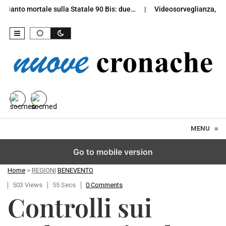
o mortale sulla Statale 90 Bis: due…
Videosorveglianza, Avellino r
Skip to content
MENU
≡
Go to mobile version
Home
>
REGIONI
BENEVENTO
503 Views
55 Secs
0 Comments
Controlli sui