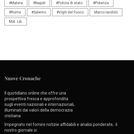
#Matera
#Napoli
#Polizia di stato
#Potenza
#Roma
#Salerno
#Vigili del Fuoco
Marco Iandolo
Mat. Lib.
Nuove Cronache
Il quotidiano online che offre una
prospettiva fresca e approfondita
sugli eventi nazionali e internazionali,
illuminati dai valori della democrazia
cristiana.
Impegnato nel fornire notizie affidabili e analisi ponderate, il
nostro giornale si