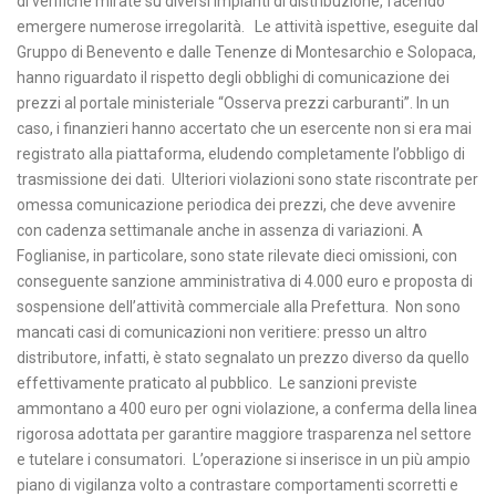
di verifiche mirate su diversi impianti di distribuzione, facendo
emergere numerose irregolarità. Le attività ispettive, eseguite dal
Gruppo di Benevento e dalle Tenenze di Montesarchio e Solopaca,
hanno riguardato il rispetto degli obblighi di comunicazione dei
prezzi al portale ministeriale “Osserva prezzi carburanti”. In un
caso, i finanzieri hanno accertato che un esercente non si era mai
registrato alla piattaforma, eludendo completamente l’obbligo di
trasmissione dei dati. Ulteriori violazioni sono state riscontrate per
omessa comunicazione periodica dei prezzi, che deve avvenire
con cadenza settimanale anche in assenza di variazioni. A
Foglianise, in particolare, sono state rilevate dieci omissioni, con
conseguente sanzione amministrativa di 4.000 euro e proposta di
sospensione dell’attività commerciale alla Prefettura. Non sono
mancati casi di comunicazioni non veritiere: presso un altro
distributore, infatti, è stato segnalato un prezzo diverso da quello
effettivamente praticato al pubblico. Le sanzioni previste
ammontano a 400 euro per ogni violazione, a conferma della linea
rigorosa adottata per garantire maggiore trasparenza nel settore
e tutelare i consumatori. L’operazione si inserisce in un più ampio
piano di vigilanza volto a contrastare comportamenti scorretti e