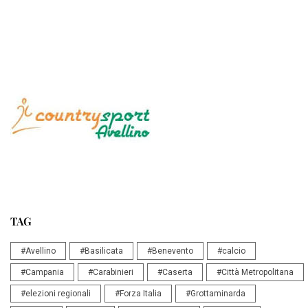
TAG
#Avellino
#Basilicata
#Benevento
#calcio
#Campania
#Carabinieri
#Caserta
#Città Metropolitana
#elezioni regionali
#Forza Italia
#Grottaminarda