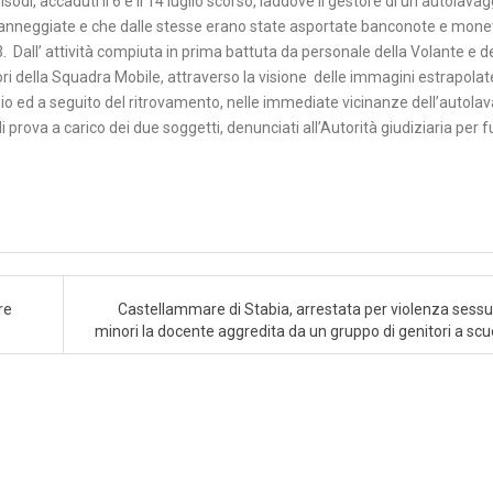
sodi, accaduti il 6 e il 14 luglio scorso, laddove il gestore di un autolavag
danneggiate e che dalle stesse erano state asportate banconote e mone
. Dall’ attività compiuta in prima battuta da personale della Volante e d
atori della Squadra Mobile, attraverso la visione delle immagini estrapolat
io ed a seguito del ritrovamento, nelle immediate vicinanze dell’autolav
i prova a carico dei due soggetti, denunciati all’Autorità giudiziaria per f
re
Castellammare di Stabia, arrestata per violenza sessu
minori la docente aggredita da un gruppo di genitori a scu