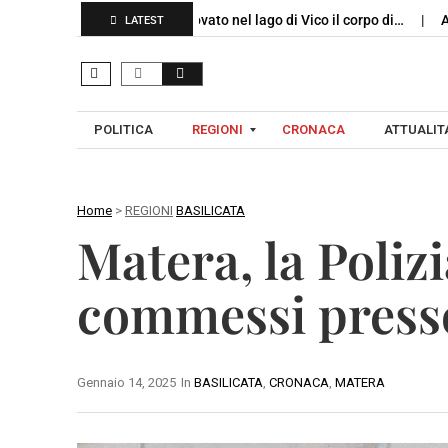
lo logistico…
Ritrovato nel lago di Vico il corpo di…
Allerta me
LATEST
POLITICA
REGIONI
CRONACA
ATTUALITA
Home
>
REGIONI
BASILICATA
C
Matera, la Polizi
A
A
M
V
commessi presso
P
E
A
L
N
L
I
Gennaio 14, 2025
In
BASILICATA
,
CRONACA
,
MATERA
I
A
N
O
B