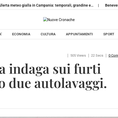
teo gialla in Campania: temporali, grandine e…
Benevento, schian
Skip to content
’
ECONOMIA
CULTURA
APPUNTAMENTI
SPORT
505 Views
22 Secs
0 Co
a indaga sui furti
 due autolavaggi.