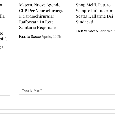
io
Matera, Nuove Agende
Snop Melfi, Futuro
CUP Per Neurochirurgia
Sempre Più Incerto:
lla
E Cardiochirurgia:
Scatta L’allarme Dei
Rafforzata La Rete
Sindacati
Sanitaria Regionale
Fausto Sacco
Febbraio,
te
Fausto Sacco
Aprile, 2026
sti”.
025