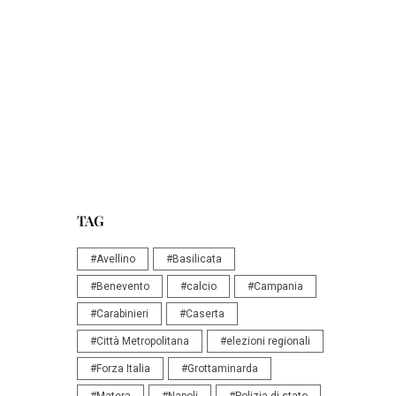
TAG
#Avellino
#Basilicata
#Benevento
#calcio
#Campania
#Carabinieri
#Caserta
#Città Metropolitana
#elezioni regionali
#Forza Italia
#Grottaminarda
#Matera
#Napoli
#Polizia di stato