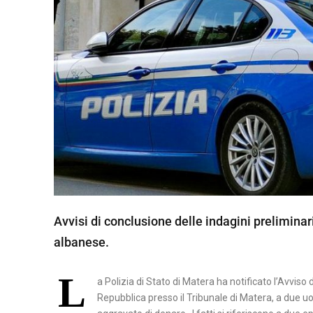
N
A
P
O
L
I
S
A
L
E
Avvisi di conclusione delle indagini preliminar
R
albanese.
N
O
L
a Polizia di Stato di Matera ha notificato l’Avviso
Repubblica presso il Tribunale di Matera, a due uo