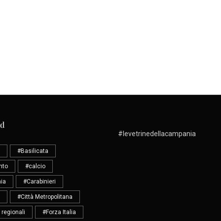
ud
#levetrinedellacampania
#Basilicata
nto
#calcio
ia
#Carabinieri
#Città Metropolitana
 regionali
#Forza Italia