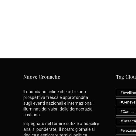
Nuove Cronache
Tag Clo
Il quotidiano online che offre una
#Avellino
prospettiva fresca e approfondita
#Beneve
sugli eventi nazionali e internazionali,
illuminati dai valori della democrazia
#Campan
cristiana.
#Caserta
Impegnato nel fornire notizie affidabili e
analisi ponderate, il nostro giornale si
#elezioni
dedica a esplorare temi di politica,