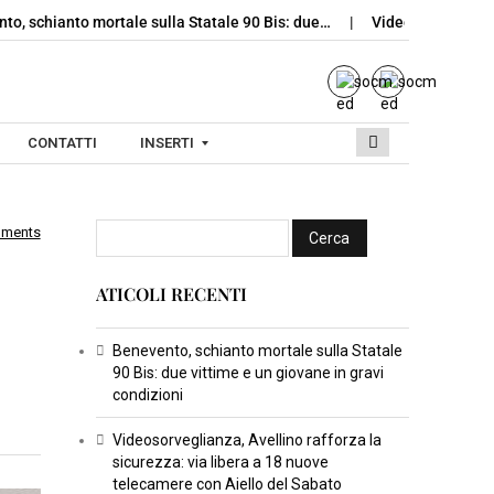
to mortale sulla Statale 90 Bis: due…
Videosorveglianza, Avellino
CONTATTI
INSERTI
mments
I
N
ATICOLI RECENTI
S
E
R
Benevento, schianto mortale sulla Statale
90 Bis: due vittime e un giovane in gravi
T
condizioni
I
C
Videosorveglianza, Avellino rafforza la
sicurezza: via libera a 18 nuove
U
telecamere con Aiello del Sabato
L