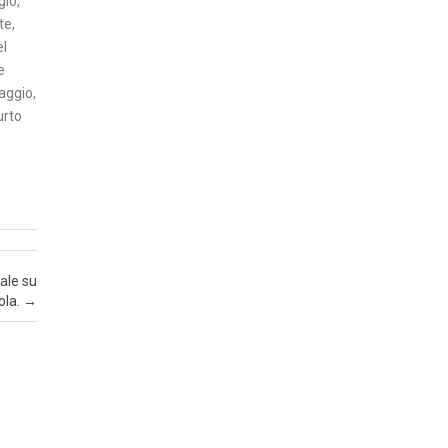
gio,
T
te,
A
el
’
e
aggio,
I
urto
N
S
E
R
T
I
ale su
E
ola.
→
C
O
N
O
M
I