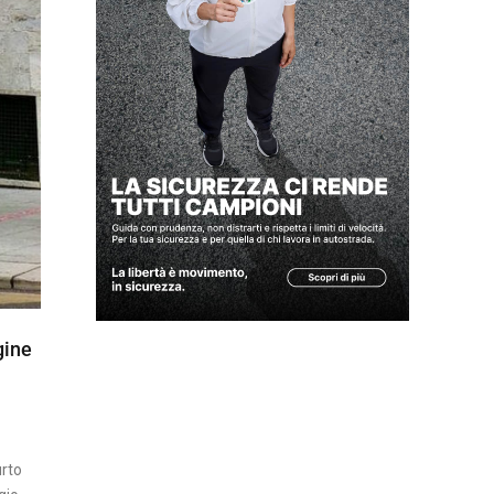
Z
A
I
N
S
E
R
T
I
A
T
gine
T
U
A
L
I
urto