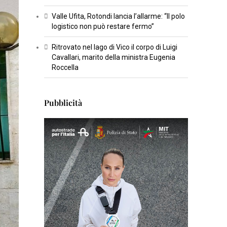
T
Valle Ufita, Rotondi lancia l’allarme: “Il polo
U
logistico non può restare fermo”
R
Ritrovato nel lago di Vico il corpo di Luigi
A
Cavallari, marito della ministra Eugenia
Roccella
I
N
Pubblicità
S
E
R
T
I
S
C
I
E
N