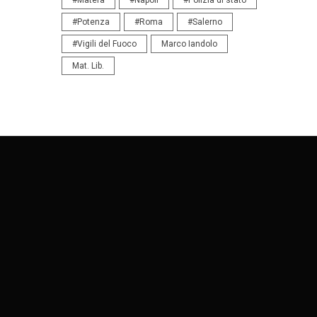
#Potenza
#Roma
#Salerno
#Vigili del Fuoco
Marco Iandolo
Mat. Lib.