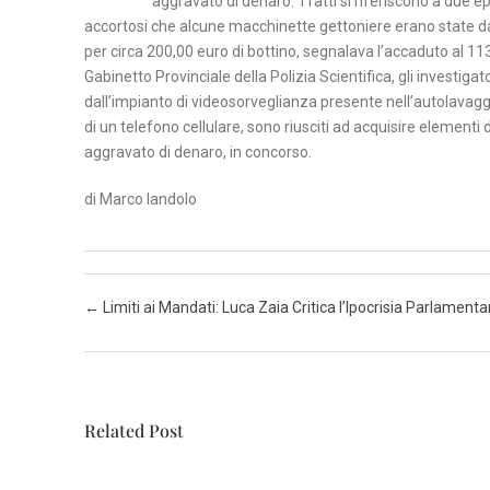
aggravato di denaro. I fatti si riferiscono a due epi
accortosi che alcune macchinette gettoniere erano state 
per circa 200,00 euro di bottino, segnalava l’accaduto al 113
Gabinetto Provinciale della Polizia Scientifica, gli investig
dall’impianto di videosorveglianza presente nell’autolavagg
di un telefono cellulare, sono riusciti ad acquisire elementi d
aggravato di denaro, in concorso.
di Marco Iandolo
Post navigation
←
Limiti ai Mandati: Luca Zaia Critica l’Ipocrisia Parlamenta
Related Post