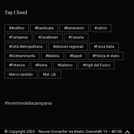
Tag Cloud
#Avellino
#Basilicata
#Benevento
#calcio
#Campania
#Carabinieri
#Caserta
#Città Metropolitana
#elezioni regionali
#Forza Italia
#Grottaminarda
#Matera
#Napoli
#Polizia di stato
#Potenza
#Roma
#Salerno
#Vigili del Fuoco
Marco Iandolo
Mat. Lib.
#levetrinedellacampania
© Copyright 2023 - ‘Nuove Cronache’ via Beato Crescitelli 15 – 83100