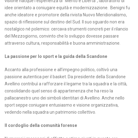
visione nacque l’esperienza di “Merito e Libertà”, laboratorio di
idee orientato a coniugare equità e modernizzazione. Benigni fu
anche ideatore e promotore della rivista Nuovo Meridionalismo,
spazio di riflessione sul destino del Sud. Il suo sguardo non era
nostalgico né polemico: cercava strumenti concreti per il rilancio
del Mezzogiorno, convinto che lo sviluppo dovesse passare
attraverso cultura, responsabilità e buona amministrazione.
La passione per lo sport e la guida della Scandone
Accanto alla professione e all’impegno politico, coltivò una
passione autentica per il basket. Da presidente della Scandone
Avellino contribuì a rafforzare il legame tra la squadra e la città,
consolidando quel senso di appartenenza che ha reso la
pallacanestro uno dei simboli identitari di Avellino. Anche nello
sport seppe coniugare entusiasmo e visione organizzativa,
vedendo nella squadra un patrimonio collettivo.
Il cordoglio della comunità forense