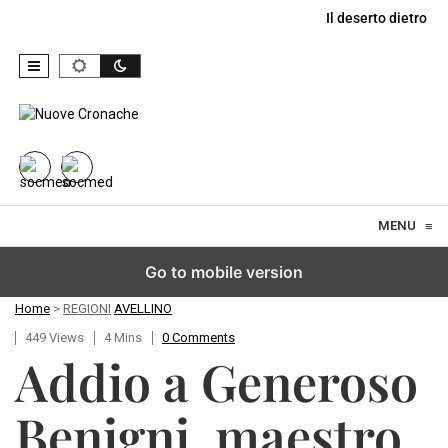
Il deserto dietro il
Skip to content
MENU
≡
Go to mobile version
Home
>
REGIONI
AVELLINO
449 Views
4 Mins
0 Comments
Addio a Generoso
Benigni, maestro