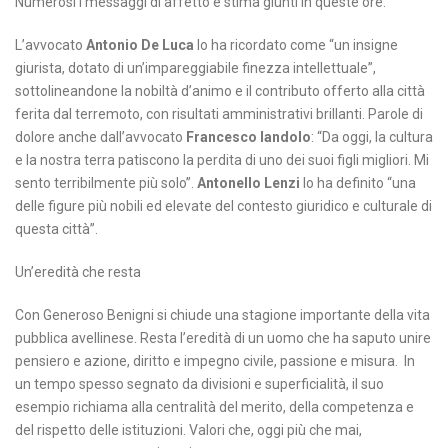
Numerosi i messaggi di affetto e stima giunti in queste ore.
L’avvocato
Antonio De Luca
lo ha ricordato come “un insigne
giurista, dotato di un’impareggiabile finezza intellettuale”,
sottolineandone la nobiltà d’animo e il contributo offerto alla città
ferita dal terremoto, con risultati amministrativi brillanti. Parole di
dolore anche dall’avvocato
Francesco Iandolo
: “Da oggi, la cultura
e la nostra terra patiscono la perdita di uno dei suoi figli migliori. Mi
sento terribilmente più solo”.
Antonello Lenzi
lo ha definito “una
delle figure più nobili ed elevate del contesto giuridico e culturale di
questa città”.
Un’eredità che resta
Con Generoso Benigni si chiude una stagione importante della vita
pubblica avellinese. Resta l’eredità di un uomo che ha saputo unire
pensiero e azione, diritto e impegno civile, passione e misura. In
un tempo spesso segnato da divisioni e superficialità, il suo
esempio richiama alla centralità del merito, della competenza e
del rispetto delle istituzioni. Valori che, oggi più che mai,