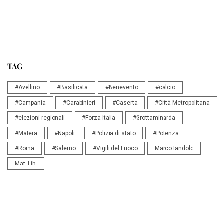
TAG
#Avellino
#Basilicata
#Benevento
#calcio
#Campania
#Carabinieri
#Caserta
#Città Metropolitana
#elezioni regionali
#Forza Italia
#Grottaminarda
#Matera
#Napoli
#Polizia di stato
#Potenza
#Roma
#Salerno
#Vigili del Fuoco
Marco Iandolo
Mat. Lib.