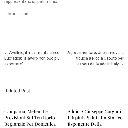
rappresentano un patrimonio.
di Marco Iandolo
Post navigation
←
Avellino, il movimento civico
Agroalimentare, Unci rinnova la
Eucratica: “Il lavoro non può più
fiducia a Nicola Caputo per
aspettare”
l’export del Made in Italy
→
Related Post
Campania, Meteo, Le
Addio A Giuseppe Gargani:
Previsioni Sul Territorio
L’Irpinia Saluta Lo Storico
Regionale Per Domenica
Esponente Della