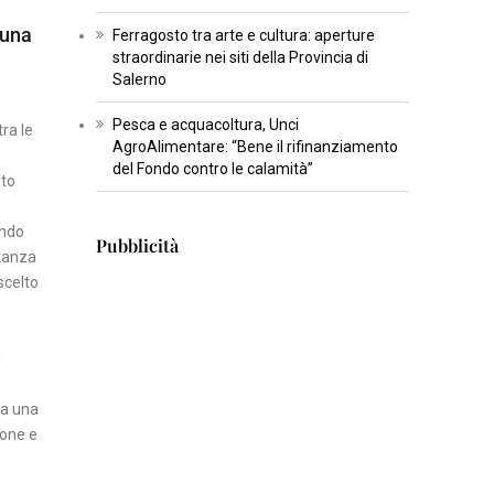
T
 una
Ferragosto tra arte e cultura: aperture
U
straordinarie nei siti della Provincia di
Salerno
R
A
Pesca e acquacoltura, Unci
ra le
AgroAlimentare: “Bene il rifinanziamento
I
del Fondo contro le calamità”
oto
N
S
ondo
Pubblicità
E
stanza
R
scelto
T
I
i
S
C
ra una
I
ione e
E
N