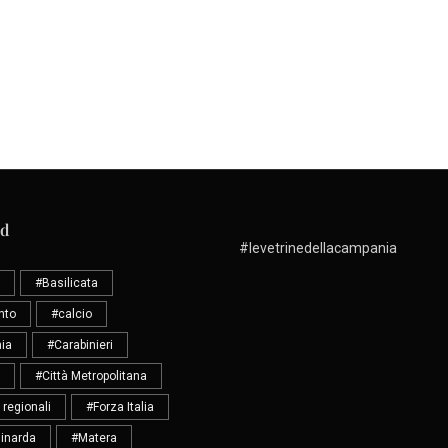
ud
#levetrinedellacampania
#Basilicata
nto
#calcio
ia
#Carabinieri
#Città Metropolitana
 regionali
#Forza Italia
inarda
#Matera