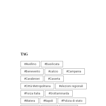
TAG
#Avellino
#Basilicata
#Benevento
#calcio
#Campania
#Carabinieri
#Caserta
#Città Metropolitana
#elezioni regionali
#Forza Italia
#Grottaminarda
#Matera
#Napoli
#Polizia di stato