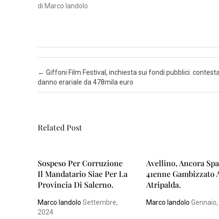
di Marco Iandolo
N
A
P
O
Post navigation
←
Giffoni Film Festival, inchiesta sui fondi pubblici: contest
L
danno erariale da 478mila euro
I
S
A
Related Post
L
E
R
Sospeso Per Corruzione
Avellino, Ancora Spa
N
Il Mandatario Siae Per La
41enne Gambizzato 
Provincia Di Salerno.
Atripalda.
O
Marco Iandolo
Settembre,
Marco Iandolo
Gennaio,
2024