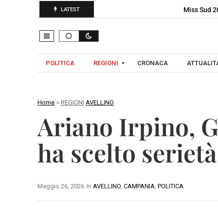
Miss Sud 20
LATEST
POLITICA
REGIONI
CRONACA
ATTUALITA
Home
>
REGIONI
AVELLINO
C
Ariano Irpino, 
A
A
M
V
ha scelto serietà
P
E
A
L
N
L
I
Maggio 26, 2026
In
AVELLINO
,
CAMPANIA
,
POLITICA
I
A
N
O
B