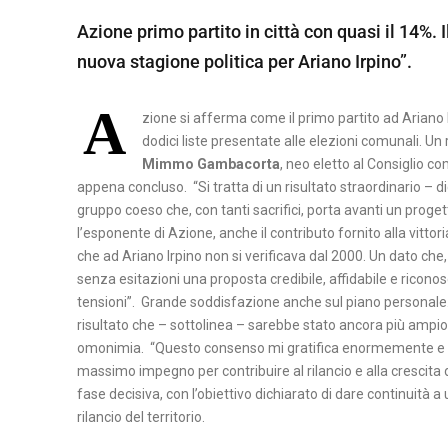
A
Azione primo partito in città con quasi il 14%. 
B
M
S
nuova stagione politica per Ariano Irpino”.
E
A
I
N
T
L
A
E
E
zione si afferma come il primo partito ad Ariano I
I
V
R
dodici liste presentate alle elezioni comunali. Un 
C
Mimmo Gambacorta
, neo eletto al Consiglio co
E
A
A
appena concluso. “Si tratta di un risultato straordinario – 
N
T
gruppo coeso che, con tanti sacrifici, porta avanti un proget
P
T
A
l’esponente di Azione, anche il contributo fornito alla vittor
O
O
che ad Ariano Irpino non si verificava dal 2000. Un dato che
T
senza esitazioni una proposta credibile, affidabile e riconos
C
E
tensioni”. Grande soddisfazione anche sul piano personale. 
A
N
risultato che – sottolinea – sarebbe stato ancora più amp
S
Z
omonimia. “Questo consenso mi gratifica enormemente e mi
E
A
massimo impegno per contribuire al rilancio e alla crescita d
fase decisiva, con l’obiettivo dichiarato di dare continuità
R
rilancio del territorio.
T
A