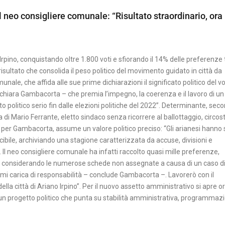
Il neo consigliere comunale: “Risultato straordinario, ora
rpino, conquistando oltre 1.800 voti e sfiorando il 14% delle preferenze t
risultato che consolida il peso politico del movimento guidato in città da
munale, che affida alle sue prime dichiarazioni il significato politico del v
dichiara Gambacorta – che premia l’impegno, la coerenza e il lavoro di un
to politico serio fin dalle elezioni politiche del 2022”. Determinante, sec
ia di Mario Ferrante, eletto sindaco senza ricorrere al ballottaggio, circo
, per Gambacorta, assume un valore politico preciso: “Gli arianesi hanno 
cibile, archiviando una stagione caratterizzata da accuse, divisioni e
Il neo consigliere comunale ha infatti raccolto quasi mille preferenze,
io considerando le numerose schede non assegnate a causa di un caso d
 carica di responsabilità – conclude Gambacorta –. Lavorerò con il
ella città di Ariano Irpino”. Per il nuovo assetto amministrativo si apre o
 a un progetto politico che punta su stabilità amministrativa, programmaz