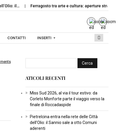
ll’Olio: il…
Ferragosto tra arte e cultura: aperture straordinarie n
CONTATTI
INSERTI
mments
I
N
ATICOLI RECENTI
S
E
R
Miss Sud 2026, al via il tour estivo: da
Corleto Monforte parte il viaggio verso la
T
finale di Roccadaspide
I
C
Pietrelcina entra nella rete delle Città
dell’Olio: il Sannio sale a otto Comuni
U
aderenti
L