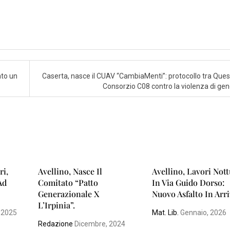
ato un
Caserta, nasce il CUAV “CambiaMenti”: protocollo tra Ques
Consorzio C08 contro la violenza di ge
ri,
Avellino, Nasce Il
Avellino, Lavori Not
Ad
Comitato “Patto
In Via Guido Dorso:
Generazionale X
Nuovo Asfalto In Arr
L’Irpinia”.
 2025
Mat. Lib.
Gennaio, 2026
Redazione
Dicembre, 2024