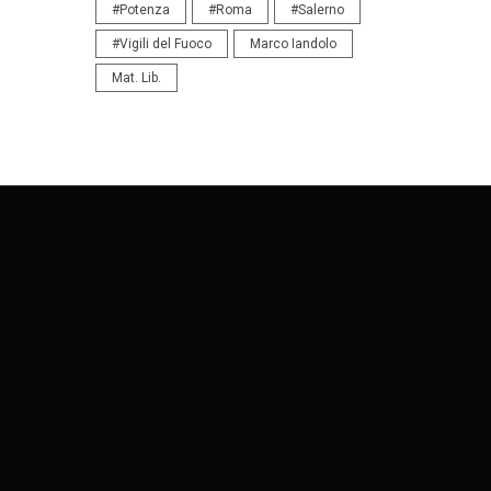
#Potenza
#Roma
#Salerno
#Vigili del Fuoco
Marco Iandolo
Mat. Lib.