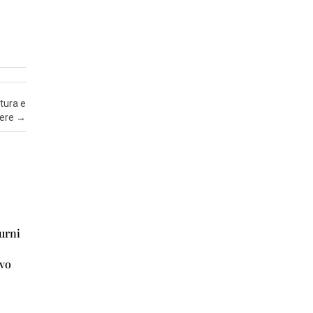
Z
A
I
N
S
tura e
E
nere
→
R
T
I
A
T
T
turni
U
A
ivo
L
I