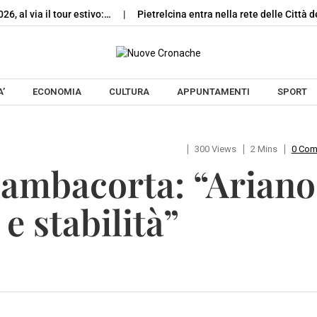
26, al via il tour estivo:…
Pietrelcina entra nella rete delle Città de
Skip to content
’
ECONOMIA
CULTURA
APPUNTAMENTI
SPORT
300 Views
2 Mins
0 Co
Gambacorta: “Ariano
 e stabilità”