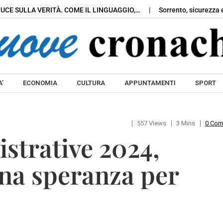
LUCE SULLA VERITÀ. COME IL LINGUAGGIO,…
Sorrento, sicurezza e
Skip to content
’
ECONOMIA
CULTURA
APPUNTAMENTI
SPORT
557 Views
3 Mins
0 Co
strative 2024,
Una speranza per