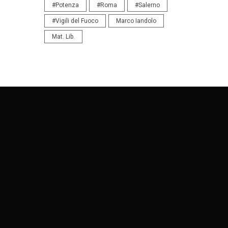
#Potenza
#Roma
#Salerno
#Vigili del Fuoco
Marco Iandolo
Mat. Lib.