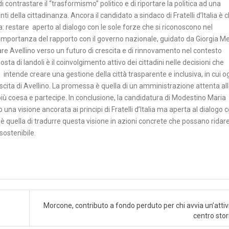
i contrastare il “trasformismo” politico e di riportare la politica ad una
 della cittadinanza. Ancora il candidato a sindaco di Fratelli d’Italia è c
ra: restare aperto al dialogo con le sole forze che si riconoscono nel
’importanza del rapporto con il governo nazionale, guidato da Giorgia Me
are Avellino verso un futuro di crescita e di rinnovamento nel contesto
ta di Iandoli è il coinvolgimento attivo dei cittadini nelle decisioni che
, intende creare una gestione della città trasparente e inclusiva, in cui o
ascita di Avellino. La promessa è quella di un amministrazione attenta al
più coesa e partecipe. In conclusione, la candidatura di Modestino Maria
una visione ancorata ai principi di Fratelli d’Italia ma aperta al dialogo 
ra è quella di tradurre questa visione in azioni concrete che possano ridar
 sostenibile.
Morcone, contributo a fondo perduto per chi avvia un’attivi
centro stor