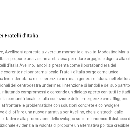
Fratelli d’Italia.
ive, Avellino si appresta a vivere un momento di svolta. Modestino Maria
 d’Italia, propone una visione ambiziosa per ridare orgoglio e dignità alla ci
telli d’Italia Avellino, Iandoli si presenta come il portabandiera del
 e coerente nel panorama locale. Fratelli d’Italia sorge come unico
 linea identitaria e di coerenza che mira a generare fiducia nell’elettor
zionali del centrodestra underlines l’intenzione di Iandoli e del suo partito
tà, rifiutando compromessi e cercando un dialogo aperto con tutti i cittadi
della comunità locale e sulla risoluzione delle emergenze che affliggono
ili, affrontare le problematiche con soluzioni concrete e coinvolgere
o è di offrire una nuova narrativa per Avellino, che si distacchi dalle
i cittadini e alla promozione dello sviluppo socio-economico. Il distacco d
adizionale evidenzia la volontà di proporre un’alternativa politica credibile