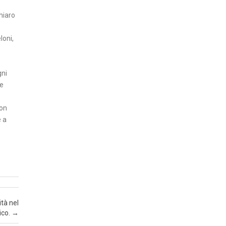
N
hiaro
Z
loni,
A
I
gni
N
le
S
E
con
R
e a
T
I
A
T
T
U
tà nel
A
ico.
→
L