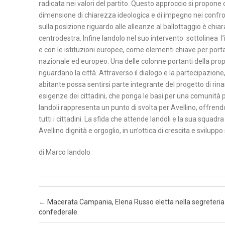
radicata nei valori del partito. Questo approccio si propone d
T
dimensione di chiarezza ideologica e di impegno nei confronti
A
sulla posizione riguardo alle alleanze al ballottaggio è chia
centrodestra. Infine Iandolo nel suo intervento sottolinea l
N
e con le istituzioni europee, come elementi chiave per port
A
nazionale ed europeo. Una delle colonne portanti della propos
P
riguardano la città. Attraverso il dialogo e la partecipazione
O
abitante possa sentirsi parte integrante del progetto di rin
L
esigenze dei cittadini, che ponga le basi per una comunità 
I
Iandoli rappresenta un punto di svolta per Avellino, offrendo 
tutti i cittadini. La sfida che attende Iandoli e la sua squad
S
Avellino dignità e orgoglio, in un’ottica di crescita e sviluppo
A
di Marco Iandolo
L
E
R
N
Post navigation
←
Macerata Campania, Elena Russo eletta nella segreteria
O
confederale.