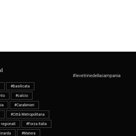
ud
#levetrinedellacampania
#Basilicata
nto
#calcio
ia
#Carabinieri
#Città Metropolitana
 regionali
#Forza Italia
inarda
#Matera