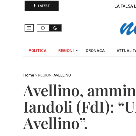
LA FALSA 
LATEST
POLITICA
REGIONI
CRONACA
ATTUALITA
Home
>
REGIONI
AVELLINO
C
Avellino, ammini
A
A
M
V
Iandoli (FdI): “
P
E
A
L
Avellino”.
N
L
I
I
A
N