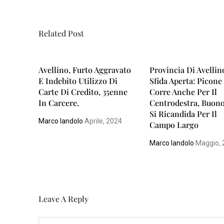
Related Post
Avellino, Furto Aggravato
Provincia Di Avellin
E Indebito Utilizzo Di
Sfida Aperta: Picone
Carte Di Credito, 35enne
Corre Anche Per Il
In Carcere.
Centrodestra, Buon
Si Ricandida Per Il
Marco Iandolo
Aprile, 2024
Campo Largo
Marco Iandolo
Maggio, 
Leave A Reply