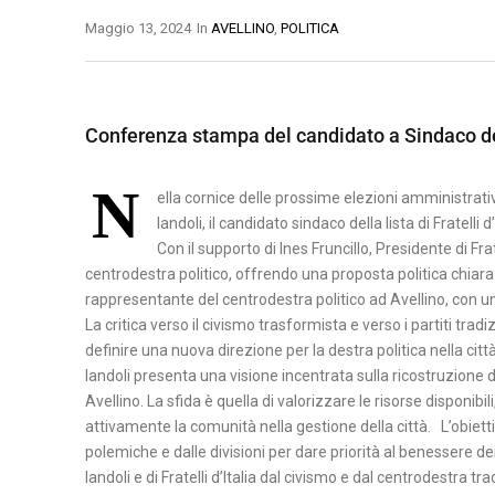
O
Maggio 13, 2024
In
AVELLINO
,
POLITICA
B
A
B
M
S
E
A
I
Conferenza stampa del candidato a Sindaco dei 
N
T
L
E
E
I
N
V
R
ella cornice delle prossime elezioni amministrat
C
Iandoli, il candidato sindaco della lista di Fratelli
E
A
A
Con il supporto di Ines Fruncillo, Presidente di Fra
N
T
centrodestra politico, offrendo una proposta politica chiara
P
T
A
rappresentante del centrodestra politico ad Avellino, con una
O
O
La critica verso il civismo trasformista e verso i partiti tradi
T
definire una nuova direzione per la destra politica nella cit
C
E
Iandoli presenta una visione incentrata sulla ricostruzione 
A
N
Avellino. La sfida è quella di valorizzare le risorse disponib
S
Z
attivamente la comunità nella gestione della città. L’obiettiv
E
A
polemiche e dalle divisioni per dare priorità al benessere de
R
Iandoli e di Fratelli d’Italia dal civismo e dal centrodestra tr