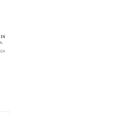
I
T
A
’
 Di
I
o.
N
S
024
E
R
T
I
E
C
O
N
O