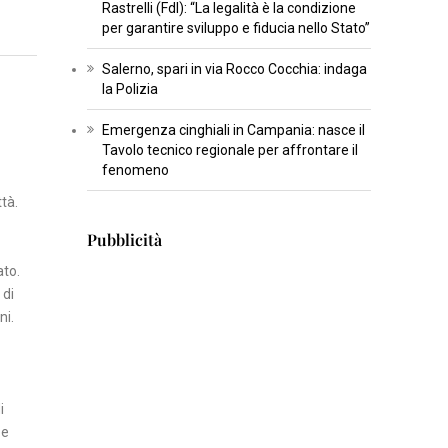
Rastrelli (FdI): “La legalità è la condizione
U
per garantire sviluppo e fiducia nello Stato”
L
T
Salerno, spari in via Rocco Cocchia: indaga
U
la Polizia
R
Emergenza cinghiali in Campania: nasce il
A
Tavolo tecnico regionale per affrontare il
fenomeno
I
ttà.
N
Pubblicità
S
E
ato.
R
 di
ni.
T
I
S
C
i
I
 e
E