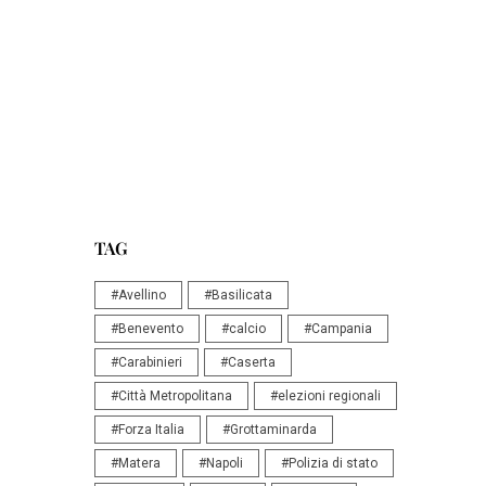
TAG
#Avellino
#Basilicata
#Benevento
#calcio
#Campania
#Carabinieri
#Caserta
#Città Metropolitana
#elezioni regionali
#Forza Italia
#Grottaminarda
#Matera
#Napoli
#Polizia di stato