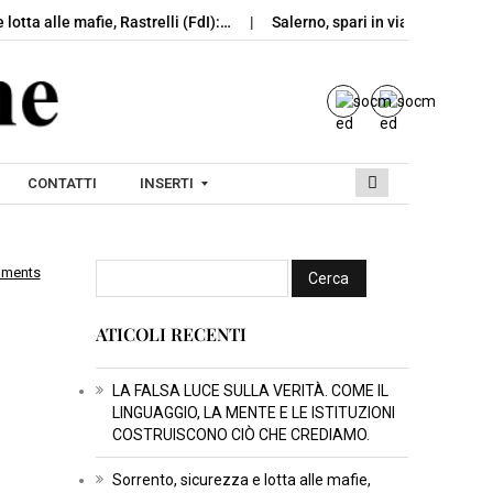
 lotta alle mafie, Rastrelli (FdI):…
Salerno, spari in via Rocco Coc
CONTATTI
INSERTI
mments
I
N
ATICOLI RECENTI
S
E
R
LA FALSA LUCE SULLA VERITÀ. COME IL
LINGUAGGIO, LA MENTE E LE ISTITUZIONI
T
COSTRUISCONO CIÒ CHE CREDIAMO.
I
C
Sorrento, sicurezza e lotta alle mafie,