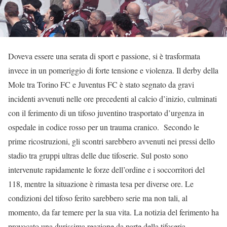
Doveva essere una serata di sport e passione, si è trasformata
invece in un pomeriggio di forte tensione e violenza. Il derby della
Mole tra Torino FC e Juventus FC è stato segnato da gravi
incidenti avvenuti nelle ore precedenti al calcio d’inizio, culminati
con il ferimento di un tifoso juventino trasportato d’urgenza in
ospedale in codice rosso per un trauma cranico. Secondo le
prime ricostruzioni, gli scontri sarebbero avvenuti nei pressi dello
stadio tra gruppi ultras delle due tifoserie. Sul posto sono
intervenute rapidamente le forze dell’ordine e i soccorritori del
118, mentre la situazione è rimasta tesa per diverse ore. Le
condizioni del tifoso ferito sarebbero serie ma non tali, al
momento, da far temere per la sua vita. La notizia del ferimento ha
provocato una durissima reazione da parte della tifoseria