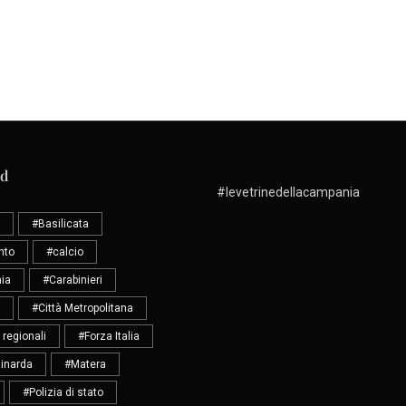
ud
#levetrinedellacampania
#Basilicata
nto
#calcio
ia
#Carabinieri
#Città Metropolitana
 regionali
#Forza Italia
inarda
#Matera
#Polizia di stato