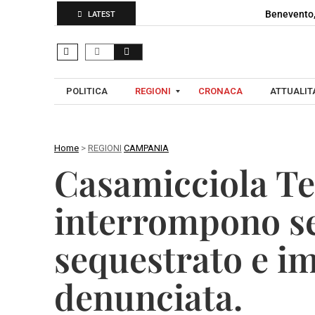
Benevento,
LATEST
POLITICA
REGIONI
CRONACA
ATTUALITA
Home
>
REGIONI
CAMPANIA
C
Casamicciola Te
A
A
M
V
interrompono se
P
E
A
L
sequestrato e i
N
L
I
I
A
denunciata.
N
O
B