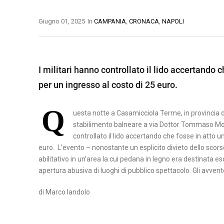
A
B
M
Giugno 01, 2025
In
CAMPANIA
,
CRONACA
,
NAPOLI
S
E
A
I
N
T
L
E
E
I
I militari hanno controllato il lido accertando 
V
R
C
E
A
per un ingresso al costo di 25 euro.
A
N
T
P
Q
T
uesta notte a Casamicciola Terme, in provincia d
A
O
O
stabilimento balneare a via Dottor Tommaso Morg
T
controllato il lido accertando che fosse in atto u
C
E
euro. L’evento – nonostante un esplicito divieto dello sco
A
N
abilitativo in un’area la cui pedana in legno era destinata
apertura abusiva di luoghi di pubblico spettacolo. Gli avvent
S
Z
E
A
di Marco Iandolo
R
T
A