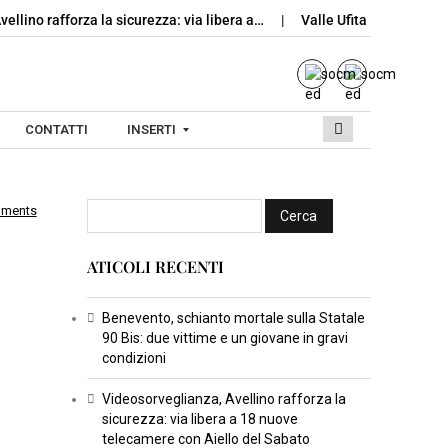
ellino rafforza la sicurezza: via libera a…
Valle Ufita, Rotondi lan
CONTATTI
INSERTI
mments
I
N
ATICOLI RECENTI
S
E
R
Benevento, schianto mortale sulla Statale
90 Bis: due vittime e un giovane in gravi
T
condizioni
I
C
Videosorveglianza, Avellino rafforza la
sicurezza: via libera a 18 nuove
U
telecamere con Aiello del Sabato
L