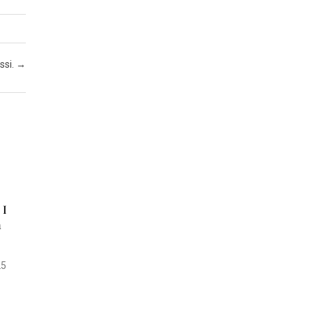
Z
A
I
ssi.
→
N
S
E
R
T
I
A
T
 I
n
T
U
A
25
L
I