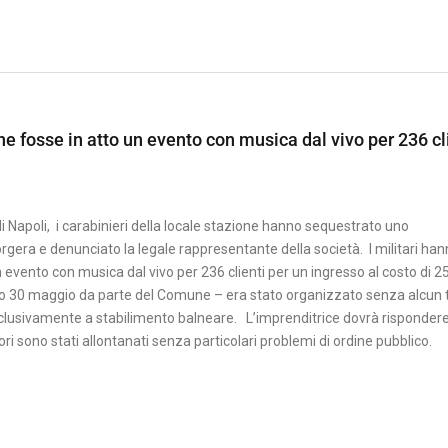
che fosse in atto un evento con musica dal vivo per 236 cl
i Napoli, i carabinieri della locale stazione hanno sequestrato uno
era e denunciato la legale rappresentante della società. I militari ha
n evento con musica dal vivo per 236 clienti per un ingresso al costo di 2
rso 30 maggio da parte del Comune – era stato organizzato senza alcun t
 esclusivamente a stabilimento balneare. L’imprenditrice dovrà rispondere
ori sono stati allontanati senza particolari problemi di ordine pubblico.