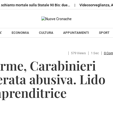
 schianto mortale sulla Statale 90 Bis: due…
Videosorveglianza, Av
Skip to content
’
ECONOMIA
CULTURA
APPUNTAMENTI
SPORT
579 Views
1 Sec
0 Co
rme, Carabinieri
rata abusiva. Lido
mprenditrice