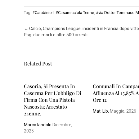
Tag:
#Carabinieri
,
#Casamicciola Terme
,
#via Dottor Tommaso M
N
A
Post navigation
←
Calcio, Champions League, incidenti in Francia dopo vitto
P
Psg: due morti e oltre 500 arresti.
O
L
I
Related Post
S
A
L
Casoria, Si Presenta In
Comunali In Campan
Caserma Per L’obbligo Di
Affluenza Al 15,85% A
E
Firma Con Una Pistola
Ore 12
R
Nascosta: Arrestato
N
Mat. Lib.
Maggio, 2026
24enne.
O
Marco Iandolo
Dicembre,
2025