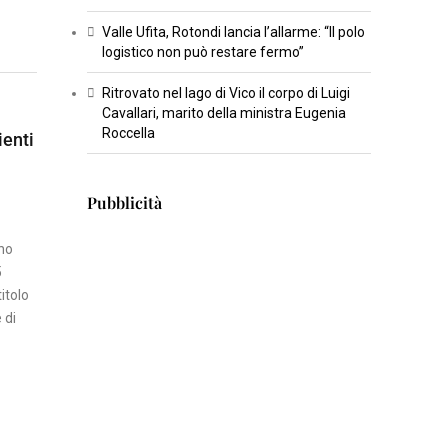
T
Valle Ufita, Rotondi lancia l’allarme: “Il polo
U
logistico non può restare fermo”
R
Ritrovato nel lago di Vico il corpo di Luigi
A
Cavallari, marito della ministra Eugenia
Roccella
ienti
I
N
Pubblicità
S
E
nno
R
5
T
itolo
I
 di
S
C
I
E
N