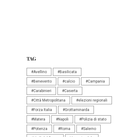
TAG
#Avellino
#Basilicata
#Benevento
#calcio
#Campania
#Carabinieri
#Caserta
#Città Metropolitana
#elezioni regionali
#Forza Italia
#Grottaminarda
#Matera
#Napoli
#Polizia di stato
#Potenza
#Roma
#Salerno