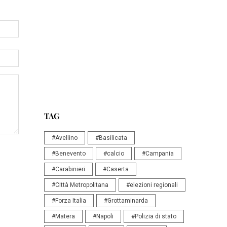
TAG
#Avellino
#Basilicata
#Benevento
#calcio
#Campania
#Carabinieri
#Caserta
#Città Metropolitana
#elezioni regionali
#Forza Italia
#Grottaminarda
#Matera
#Napoli
#Polizia di stato