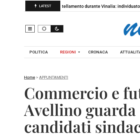
dia Sanframondi, accoltellamento durante Vinalia: individuato il pres
LATEST
POLITICA
REGIONI
CRONACA
ATTUALITA
Home
>
APPUNTAMENTI
C
Commercio e futu
A
A
M
V
Avellino guarda 
P
E
A
L
candidati sinda
N
L
I
I
A
N