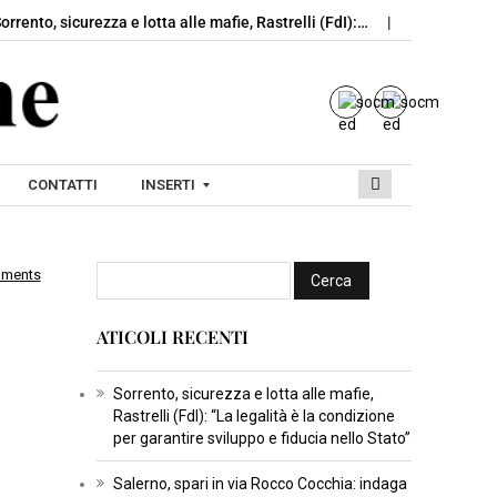
 sicurezza e lotta alle mafie, Rastrelli (FdI):…
Salerno, spari in vi
CONTATTI
INSERTI
mments
I
N
ATICOLI RECENTI
S
E
R
Sorrento, sicurezza e lotta alle mafie,
Rastrelli (FdI): “La legalità è la condizione
T
per garantire sviluppo e fiducia nello Stato”
I
C
Salerno, spari in via Rocco Cocchia: indaga