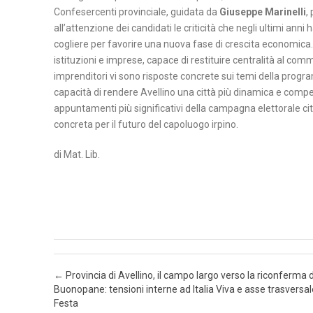
Confesercenti provinciale, guidata da
Giuseppe Marinelli
,
all’attenzione dei candidati le criticità che negli ultimi a
cogliere per favorire una nuova fase di crescita economica.
istituzioni e imprese, capace di restituire centralità al commer
imprenditori vi sono risposte concrete sui temi della pro
capacità di rendere Avellino una città più dinamica e compe
appuntamenti più significativi della campagna elettorale ci
concreta per il futuro del capoluogo irpino.
di Mat. Lib.
Post navigation
←
Provincia di Avellino, il campo largo verso la riconferma d
Buonopane: tensioni interne ad Italia Viva e asse trasversa
Festa