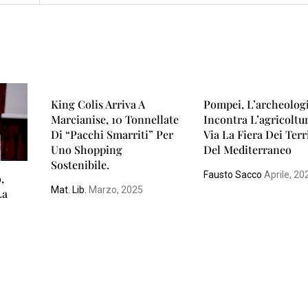
King Colis Arriva A
Pompei, L’archeolog
Marcianise, 10 Tonnellate
Incontra L’agricoltur
Di “pacchi Smarriti” Per
Via La Fiera Dei Terr
Uno Shopping
Del Mediterraneo
Sostenibile.
Fausto Sacco
Aprile, 20
,
Mat. Lib.
Marzo, 2025
La