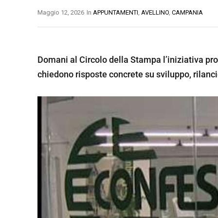
O
Maggio 12, 2026
In
APPUNTAMENTI
,
AVELLINO
,
CAMPANIA
B
A
B
M
S
E
A
I
Domani al Circolo della Stampa l’iniziativa p
N
T
L
chiedono risposte concrete su sviluppo, rilanci
E
E
I
V
R
C
E
A
A
N
T
P
T
A
O
O
T
C
E
A
N
S
Z
E
A
R