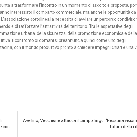
 punta a trasformare l’incontro in un momento di ascolto e proposta, po
nni hanno interessato il comparto commerciale, ma anche le opportunità da
 L’associazione sottolinea la necessità di avviare un percorso condiviso 
cio e di rafforzare l’attrattività del territorio. Tra le aspettative degli
grammazione urbana, della sicurezza, della promozione economica e della
titiva. Il confronto di domani si preannuncia quindi come uno degli
ttadina, con il mondo produttivo pronto a chiedere impegni chiari e una v
i
Avellino, Vecchione attacca il campo largo: “Nessuna visione 
le con
futuro della ci