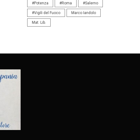
#Potenza
#Roma
#Salerno
#Vigili del Fuoco
Marco Iandolo
Mat. Lib.