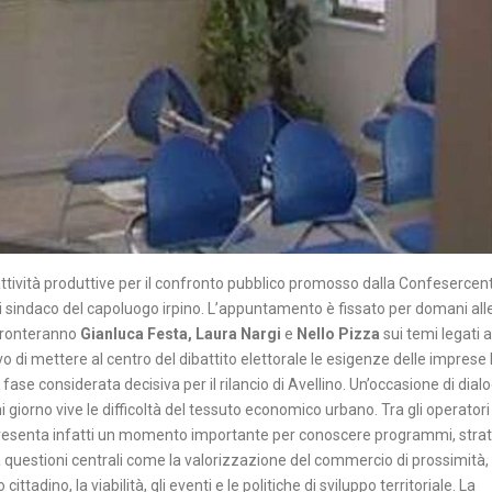
ttività produttive per il confronto pubblico promosso dalla Confesercent
a di sindaco del capoluogo irpino. L’appuntamento è fissato per domani all
nfronteranno
Gianluca Festa, Laura Nargi
e
Nello Pizza
sui temi legati a
vo di mettere al centro del dibattito elettorale le esigenze delle imprese l
fase considerata decisiva per il rilancio di Avellino. Un’occasione di dial
ni giorno vive le difficoltà del tessuto economico urbano. Tra gli operatori
appresenta infatti un momento importante per conoscere programmi, stra
 questioni centrali come la valorizzazione del commercio di prossimità, i
ittadino, la viabilità, gli eventi e le politiche di sviluppo territoriale. La