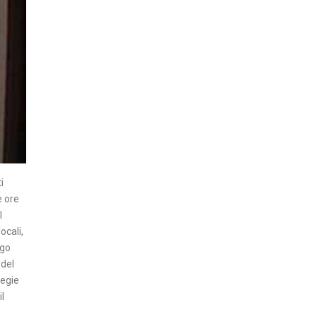
N
Z
A
I
N
S
E
R
T
i
I
e ore
l
A
ocali,
T
ogo
T
 del
U
tegie
A
l
L