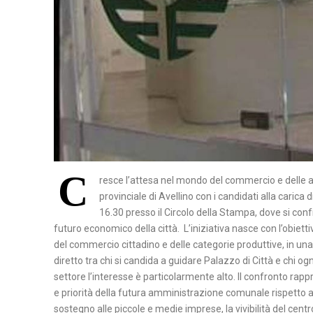
T
A
N
A
P
O
L
I
C
resce l’attesa nel mondo del commercio e delle a
S
provinciale di Avellino con i candidati alla caric
A
16.30 presso il Circolo della Stampa, dove si co
L
futuro economico della città. L’iniziativa nasce con l’obietti
E
del commercio cittadino e delle categorie produttive, in una 
R
diretto tra chi si candida a guidare Palazzo di Città e chi og
N
settore l’interesse è particolarmente alto. Il confronto r
O
e priorità della futura amministrazione comunale rispetto a
sostegno alle piccole e medie imprese, la vivibilità del centro c