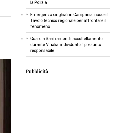
la Polizia
U
L
Emergenza cinghiali in Campania: nasce il
T
Tavolo tecnico regionale per affrontare il
U
fenomeno
R
e
Guardia Sanframondi, accoltellamento
A
durante Vinalia: individuato il presunto
responsabile
I
N
Pubblicità
S
E
R
T
I
S
C
I
E