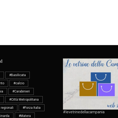
ud
#Basilicata
nto
#calcio
ia
#Carabinieri
#Città Metropolitana
 regionali
#Forza Italia
#levetrinedellacampania
inarda
#Matera