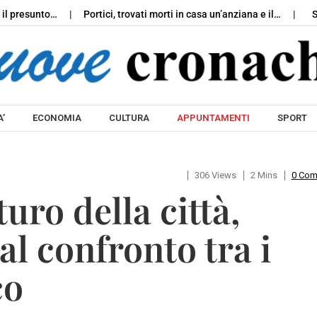
unto…
Portici, trovati morti in casa un’anziana e il…
Sorrento,
Skip to content
’
ECONOMIA
CULTURA
APPUNTAMENTI
SPORT
306 Views
2 Mins
0 Co
ro della città,
al confronto tra i
co