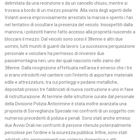
delimitata da una recinzione e da un cancello chiuso, mentre si
trovava a bordo di un mezzo pesante. Alla vista degli agenti delle
Volanti aveva improvvisamente arrestato la marcia e spento i fari
nel tentativo di occultare la presenza del veicolo. Insospettiti dalla
manovra, i poliziotti hanno fatto accesso alla proprietà riuscendo a
bloccare il mezzo. Dal veicolo sono scesi il 38enne e altri due
uomini, tutti muniti di guanti da lavoro. La successiva perquisizione
personale e veicolare ha permesso di rinvenire due
passamontagna neri, uno dei quali nascosto nello zaino del
38enne. Dalla ricognizione effettuata nell’area è emerso che i tre
si erano introdotti nel cantiere con l’intento di asportare materiale
edile e attrezzature, tra cui ponteggi e pedane metalliche,
depositati presso tre fabbricati di nuova costruzione e uno in fase
di ristrutturazione. Al termine delle istruttorie curate dal personale
della Divisione Polizia Anticrimine è stata inoltre avanzata una
proposta di Sorveglianza Speciale nei confronti di un soggetto con
numerosi precedenti di polizia e penali. Sono stati anche emessi
due Avvisi Orali nei confronti di persone ritenute potenzialmente
pericolose per l’ordine e la sicurezza pubblica. Infine, sono stati
adottati otto ammonimenti per violenza domestica o atti