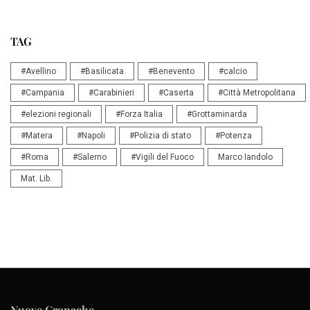
TAG
#Avellino
#Basilicata
#Benevento
#calcio
#Campania
#Carabinieri
#Caserta
#Città Metropolitana
#elezioni regionali
#Forza Italia
#Grottaminarda
#Matera
#Napoli
#Polizia di stato
#Potenza
#Roma
#Salerno
#Vigili del Fuoco
Marco Iandolo
Mat. Lib.
Nuove Cronache