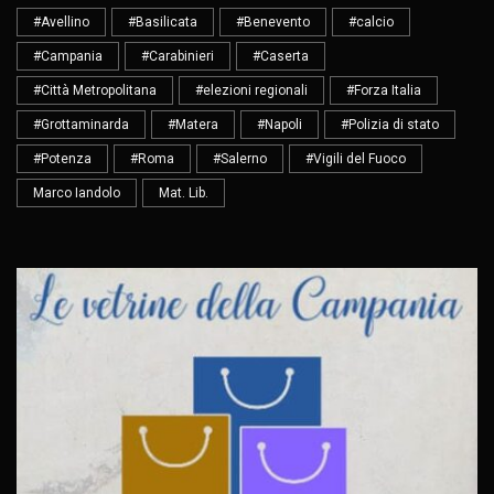
#Avellino
#Basilicata
#Benevento
#calcio
#Campania
#Carabinieri
#Caserta
#Città Metropolitana
#elezioni regionali
#Forza Italia
#Grottaminarda
#Matera
#Napoli
#Polizia di stato
#Potenza
#Roma
#Salerno
#Vigili del Fuoco
Marco Iandolo
Mat. Lib.