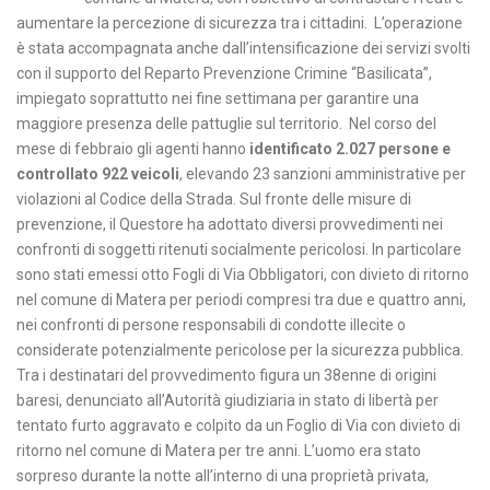
aumentare la percezione di sicurezza tra i cittadini. L’operazione
è stata accompagnata anche dall’intensificazione dei servizi svolti
con il supporto del Reparto Prevenzione Crimine “Basilicata”,
impiegato soprattutto nei fine settimana per garantire una
maggiore presenza delle pattuglie sul territorio. Nel corso del
mese di febbraio gli agenti hanno
identificato 2.027 persone e
controllato 922 veicoli
, elevando 23 sanzioni amministrative per
violazioni al Codice della Strada. Sul fronte delle misure di
prevenzione, il Questore ha adottato diversi provvedimenti nei
confronti di soggetti ritenuti socialmente pericolosi. In particolare
sono stati emessi otto Fogli di Via Obbligatori, con divieto di ritorno
nel comune di Matera per periodi compresi tra due e quattro anni,
nei confronti di persone responsabili di condotte illecite o
considerate potenzialmente pericolose per la sicurezza pubblica.
Tra i destinatari del provvedimento figura un 38enne di origini
baresi, denunciato all’Autorità giudiziaria in stato di libertà per
tentato furto aggravato e colpito da un Foglio di Via con divieto di
ritorno nel comune di Matera per tre anni. L’uomo era stato
sorpreso durante la notte all’interno di una proprietà privata,