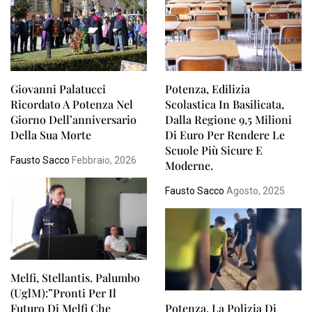
Giovanni Palatucci
Potenza, Edilizia
Ricordato A Potenza Nel
Scolastica In Basilicata,
Giorno Dell’anniversario
Dalla Regione 9,5 Milioni
Della Sua Morte
Di Euro Per Rendere Le
Scuole Più Sicure E
Fausto Sacco
Febbraio, 2026
Moderne.
Fausto Sacco
Agosto, 2025
Melfi, Stellantis. Palumbo
(UglM):”Pronti Per Il
Futuro Di Melfi Che
Potenza, La Polizia Di