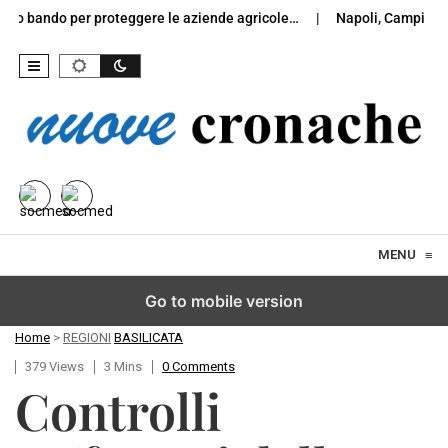
 per proteggere le aziende agricole…
Napoli, Campi Flegrei, Ma
Skip to content
MENU
≡
Go to mobile version
Home
>
REGIONI
BASILICATA
379 Views
3 Mins
0 Comments
Controlli