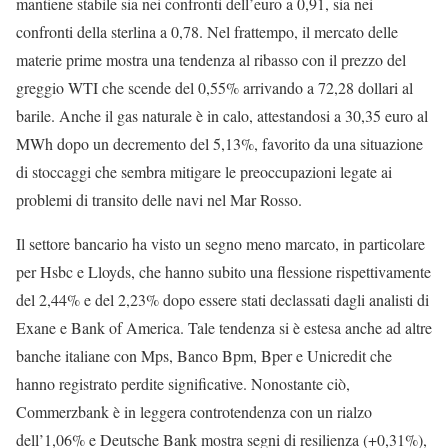
mantiene stabile sia nei confronti dell’euro a 0,91, sia nei
confronti della sterlina a 0,78. Nel frattempo, il mercato delle
materie prime mostra una tendenza al ribasso con il prezzo del
greggio WTI che scende del 0,55% arrivando a 72,28 dollari al
barile. Anche il gas naturale è in calo, attestandosi a 30,35 euro al
MWh dopo un decremento del 5,13%, favorito da una situazione
di stoccaggi che sembra mitigare le preoccupazioni legate ai
problemi di transito delle navi nel Mar Rosso.
Il settore bancario ha visto un segno meno marcato, in particolare
per Hsbc e Lloyds, che hanno subito una flessione rispettivamente
del 2,44% e del 2,23% dopo essere stati declassati dagli analisti di
Exane e Bank of America. Tale tendenza si è estesa anche ad altre
banche italiane con Mps, Banco Bpm, Bper e Unicredit che
hanno registrato perdite significative. Nonostante ciò,
Commerzbank è in leggera controtendenza con un rialzo
dell’1,06% e Deutsche Bank mostra segni di resilienza (+0,31%),