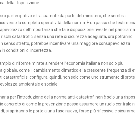
ca della disposizione.
ccio partecipativo e trasparente da parte del ministero, che sembra
onico verso la completa operatività della norma. È un passo che testimon
nsapevolezza dell’importanza che tale disposizione riveste nel panorama
rischi catastrofici senza una rete di sicurezza adeguata, ora potranno
e in senso stretto, potrebbe incentivare una maggiore consapevolezza
a in condizioni di incertezza.
 ampio di riforme mirate a rendere l’economia italiana non solo più
cala globale, come il cambiamento climatico e la crescente frequenza di e
ti catastrofici si configura, quindi, non solo come uno strumento di prot
volezza ambientale e sociale.
naria per l’introduzione della norma anti-catastrofi non è solo una rispo
pio concreto di come la prevenzione possa assumere un ruolo centrale n
dì, si apriranno le porte a una fase nuova, forse più riflessiva e sicuram