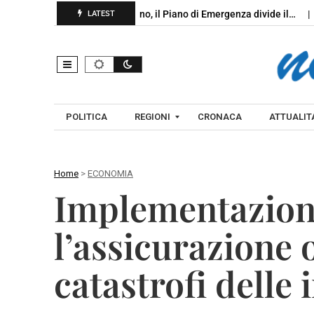
zo,…
Monteforte Irpino, il Piano di Emergenza divide il…
Firme
LATEST
POLITICA
REGIONI
CRONACA
ATTUALITA
Home
>
ECONOMIA
C
Implementazione
A
A
M
V
l’assicurazione 
P
E
A
L
catastrofi delle
N
L
I
I
A
N