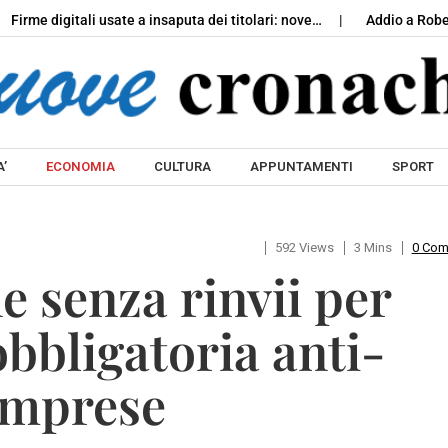
 digitali usate a insaputa dei titolari: nove…
Addio a Roberto Co
Skip to content
’
ECONOMIA
CULTURA
APPUNTAMENTI
SPORT
592 Views
3 Mins
0 Co
 senza rinvii per
obbligatoria anti-
 imprese