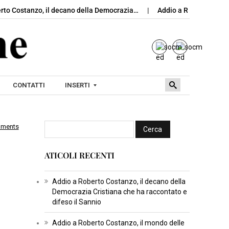
stanzo, il decano della Democrazia…
Addio a Roberto Costanzo, i
CONTATTI
INSERTI
mments
I
N
ATICOLI RECENTI
S
E
R
Addio a Roberto Costanzo, il decano della
Democrazia Cristiana che ha raccontato e
T
difeso il Sannio
I
C
Addio a Roberto Costanzo, il mondo delle