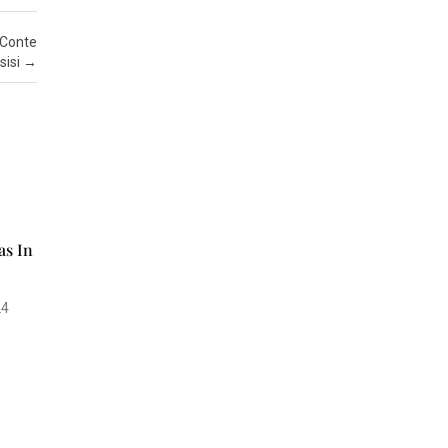
M
I
i Conte
A
sisi
→
as In
24