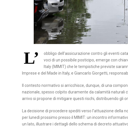
T
A
N
A
P
O
L’
L
obbligo dell’assicurazione contro gli eventi cata
voci di un possibile posticipo, emerge con chia
I
Italy (MIMIT) che le tempistiche previste sarann
Imprese e del Made in Italy, e Giancarlo Giorgetti, responsab
S
A
Il contesto normativo si arricchisce, dunque, di una compone
L
nazionale, spesso colpito duramente da calamità naturali c
E
arrivo si propone di mitigare questi rischi, distribuendo gli 
R
La decisione di procedere spediti verso l’attuazione della
N
per lunedì prossimo presso il MIMIT: un incontro informativo 
O
un lato, illustrare i dettagli dello schema di decreto attuati