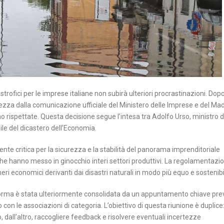
strofici per le imprese italiane non subirà ulteriori procrastinazioni. Dopo
rezza dalla comunicazione ufficiale del Ministero delle Imprese e del Mad
o rispettate. Questa decisione segue l’intesa tra Adolfo Urso, ministro d
ile del dicastero dell’Economia.
nte critica per la sicurezza e la stabilità del panorama imprenditoriale
he hanno messo in ginocchio interi settori produttivi. La regolamentazio
oneri economici derivanti dai disastri naturali in modo più equo e sostenibi
 norma è stata ulteriormente consolidata da un appuntamento chiave pre
con le associazioni di categoria. L’obiettivo di questa riunione è duplice
vo, dall’altro, raccogliere feedback e risolvere eventuali incertezze