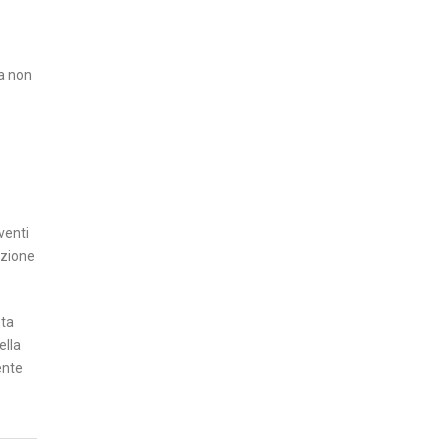
I
T
A
ia non
’
I
N
S
E
venti
R
ezione
T
I
E
sta
ella
C
ente
O
N
O