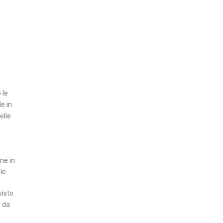
N
Z
A
I
N
S
 le
E
e in
R
elle
T
I
A
ne in
T
le.
T
U
visto
A
: da
L