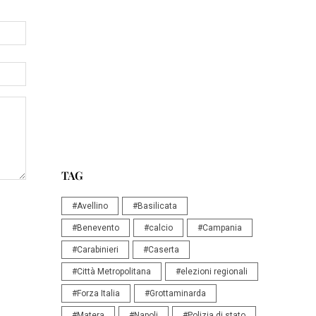
TAG
#Avellino
#Basilicata
#Benevento
#calcio
#Campania
#Carabinieri
#Caserta
#Città Metropolitana
#elezioni regionali
#Forza Italia
#Grottaminarda
#Matera
#Napoli
#Polizia di stato