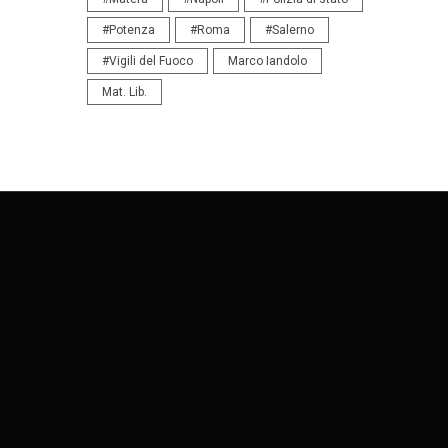
#Potenza
#Roma
#Salerno
#Vigili del Fuoco
Marco Iandolo
Mat. Lib.