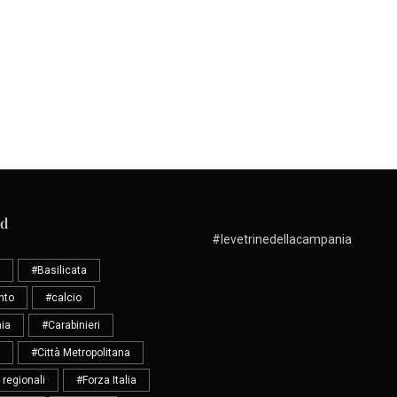
ud
#levetrinedellacampania
#Basilicata
nto
#calcio
ia
#Carabinieri
#Città Metropolitana
 regionali
#Forza Italia