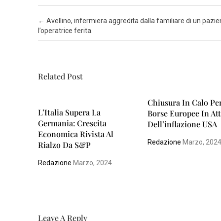
Post navigation
←
Avellino, infermiera aggredita dalla familiare di un pazie
l’operatrice ferita.
Related Post
Chiusura In Calo Pe
L’Italia Supera La
Borse Europee In At
Germania: Crescita
Dell’inflazione USA
Economica Rivista Al
Redazione
Marzo, 202
Rialzo Da S&P
Redazione
Marzo, 2024
Leave A Reply