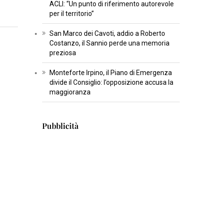
ACLI: “Un punto di riferimento autorevole
U
per il territorio”
L
T
San Marco dei Cavoti, addio a Roberto
U
Costanzo, il Sannio perde una memoria
preziosa
R
A
Monteforte Irpino, il Piano di Emergenza
divide il Consiglio: l’opposizione accusa la
I
maggioranza
N
S
Pubblicità
E
R
T
I
S
C
I
E