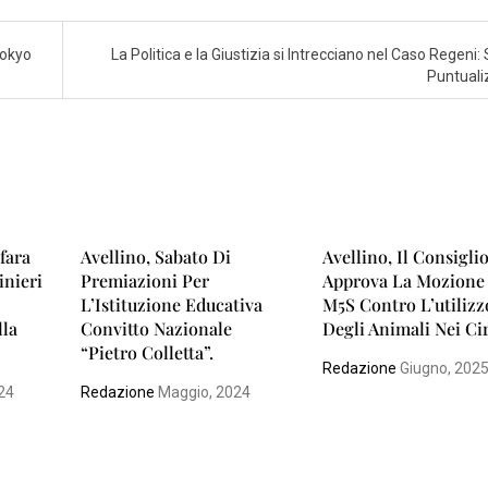
Tokyo
La Politica e la Giustizia si Intrecciano nel Caso Regeni: 
Puntual
fara
Avellino, Sabato Di
Avellino, Il Consigli
inieri
Premiazioni Per
Approva La Mozione
L’Istituzione Educativa
M5S Contro L’utilizz
lla
Convitto Nazionale
Degli Animali Nei Ci
“Pietro Colletta”.
Redazione
Giugno, 202
24
Redazione
Maggio, 2024