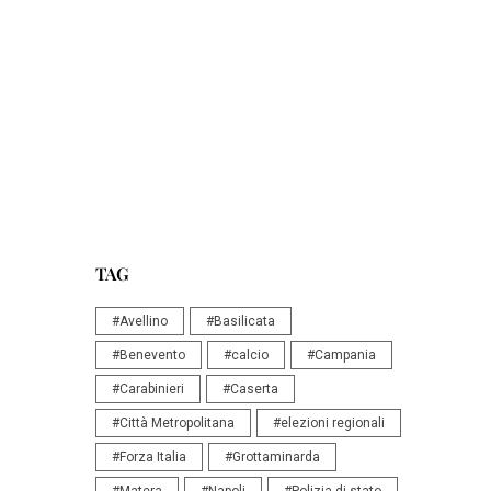
TAG
#Avellino
#Basilicata
#Benevento
#calcio
#Campania
#Carabinieri
#Caserta
#Città Metropolitana
#elezioni regionali
#Forza Italia
#Grottaminarda
#Matera
#Napoli
#Polizia di stato