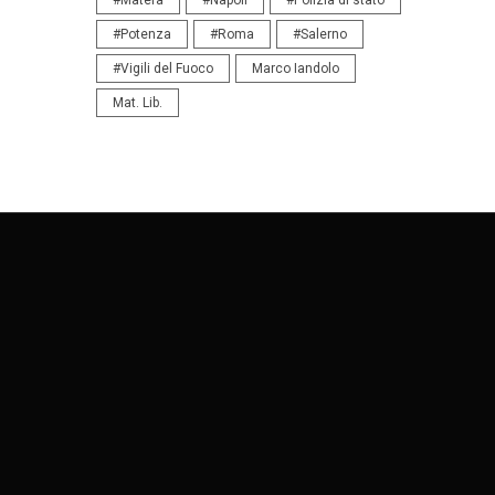
#Potenza
#Roma
#Salerno
#Vigili del Fuoco
Marco Iandolo
Mat. Lib.