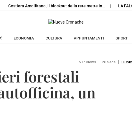
stiera Amalfitana, il blackout della rete mette in…
LA FALSA LUC
Skip to content
’
ECONOMIA
CULTURA
APPUNTAMENTI
SPORT
537 Views
26 Secs
0 Co
eri forestali
utofficina, un