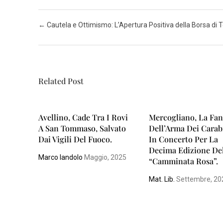
N
Post navigation
←
Cautela e Ottimismo: L’Apertura Positiva della Borsa di 
A
P
O
L
Related Post
I
S
Avellino, Cade Tra I Rovi
Mercogliano, La Fan
A
A San Tommaso, Salvato
Dell’Arma Dei Carab
L
Dai Vigili Del Fuoco.
In Concerto Per La
Decima Edizione De
E
Marco Iandolo
Maggio, 2025
“Camminata Rosa”.
R
N
Mat. Lib.
Settembre, 20
O