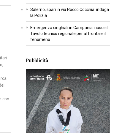
T
Salerno, spari in via Rocco Cocchia: indaga
U
la Polizia
R
Emergenza cinghiali in Campania: nasce il
A
Tavolo tecnico regionale per affrontare il
fenomeno
I
N
itari
Pubblicità
S
o,
E
à
R
irca
T
dei
I
S
io con
C
I
E
N