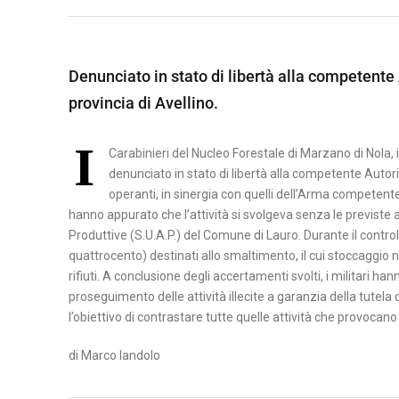
A
B
M
S
E
A
I
Denunciato in stato di libertà alla competente 
N
T
L
provincia di Avellino.
E
E
I
V
R
C
I
E
A
Carabinieri del Nucleo Forestale di Marzano di Nola, 
A
N
denunciato in stato di libertà alla competente Autorità
T
P
T
operanti, in sinergia con quelli dell’Arma competente 
A
O
hanno appurato che l’attività si svolgeva senza le previste a
O
Produttive (S.U.A.P.) del Comune di Lauro. Durante il contro
T
quattrocento) destinati allo smaltimento, il cui stoccaggio 
C
E
rifiuti. A conclusione degli accertamenti svolti, i militari han
A
N
proseguimento delle attività illecite a garanzia della tutela d
S
Z
l’obiettivo di contrastare tutte quelle attività che provoca
E
A
R
di Marco Iandolo
T
A