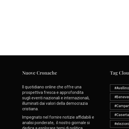
Nuove Cronache
Tag Clo
Il quotidiano online che offre una
#Avellino
prospettiva fresca e approfondita
#Beneve
sugli eventi nazionali e internazionali,
illuminati dai valori della democrazia
#Campan
cristiana.
#Caserta
Impegnato nel fornire notizie affidabili e
analisi ponderate, il nostro giornale si
#elezioni
dedica a esplorare temi di politica,