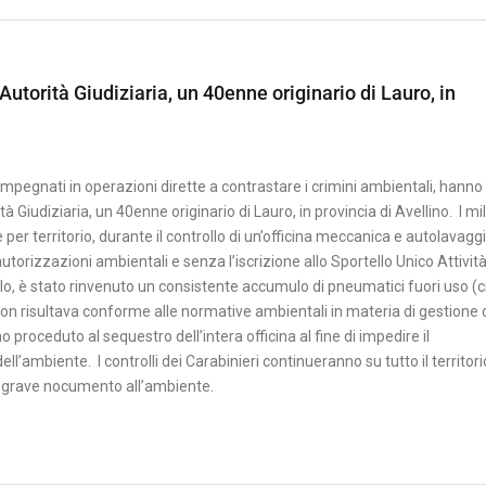
Autorità Giudiziaria, un 40enne originario di Lauro, in
impegnati in operazioni dirette a contrastare i crimini ambientali, hanno
 Giudiziaria, un 40enne originario di Lauro, in provincia di Avellino. I mil
per territorio, durante il controllo di un’officina meccanica e autolavaggi
utorizzazioni ambientali e senza l’iscrizione allo Sportello Unico Attivit
llo, è stato rinvenuto un consistente accumulo di pneumatici fuori uso (c
non risultava conforme alle normative ambientali in materia di gestione 
no proceduto al sequestro dell’intera officina al fine di impedire il
ell’ambiente. I controlli dei Carabinieri continueranno su tutto il territor
no grave nocumento all’ambiente.