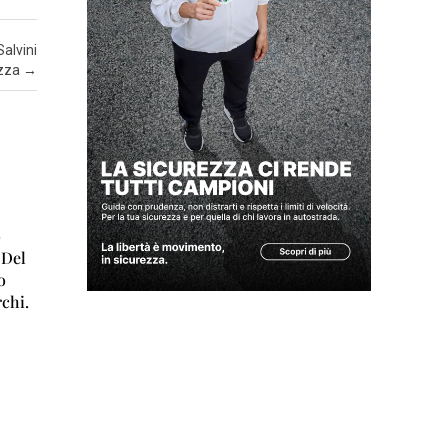
Z
A
Salvini
izza
→
I
N
S
E
R
T
o
I
 Del
A
o
T
rchi.
T
5
U
A
L
I