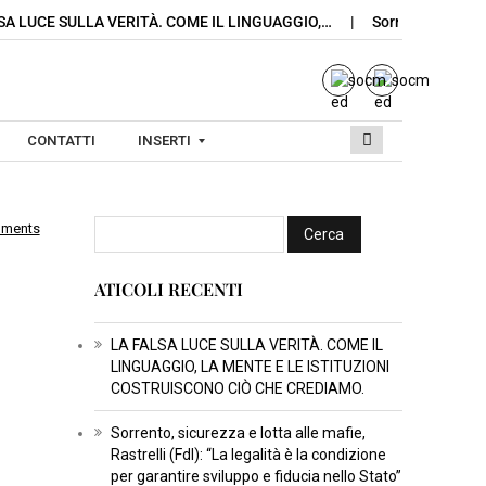
E SULLA VERITÀ. COME IL LINGUAGGIO,…
Sorrento, sicurezza e lo
CONTATTI
INSERTI
mments
I
N
ATICOLI RECENTI
S
E
R
LA FALSA LUCE SULLA VERITÀ. COME IL
LINGUAGGIO, LA MENTE E LE ISTITUZIONI
T
COSTRUISCONO CIÒ CHE CREDIAMO.
I
C
Sorrento, sicurezza e lotta alle mafie,
Rastrelli (FdI): “La legalità è la condizione
U
per garantire sviluppo e fiducia nello Stato”
L