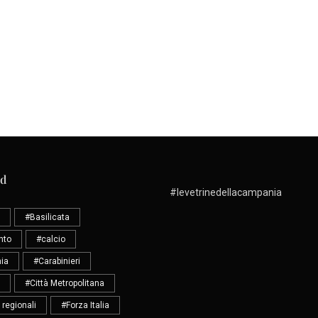
ud
#levetrinedellacampania
#Basilicata
nto
#calcio
ia
#Carabinieri
#Città Metropolitana
 regionali
#Forza Italia