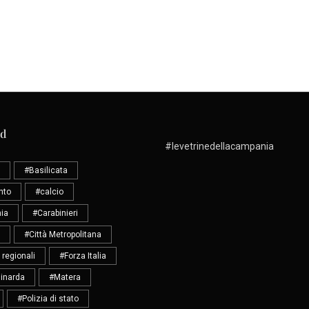
ud
#levetrinedellacampania
#Basilicata
nto
#calcio
ia
#Carabinieri
#Città Metropolitana
 regionali
#Forza Italia
inarda
#Matera
#Polizia di stato