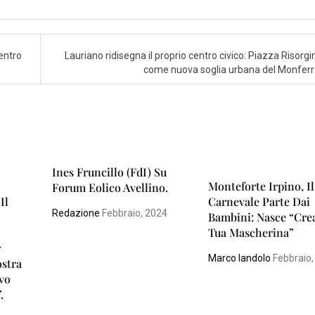
centro
Lauriano ridisegna il proprio centro civico: Piazza Risorg
come nuova soglia urbana del Monfer
Ines Fruncillo (FdI) Su
Monteforte Irpino, Il
Forum Eolico Avellino.
Il
Carnevale Parte Dai
Redazione
Febbraio, 2024
Bambini: Nasce “Cre
Tua Mascherina”
r
Marco Iandolo
Febbraio,
ostra
vo
.