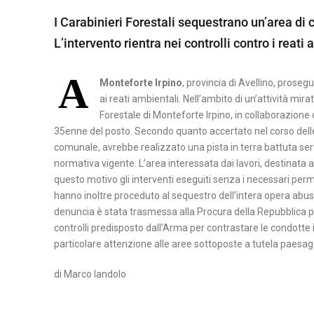
A
I Carabinieri Forestali sequestrano un’area di 
B
M
S
L’intervento rientra nei controlli contro i reati 
E
A
I
N
T
L
A
E
E
Monteforte Irpino
, provincia di Avellino, proseguo
I
V
R
ai reati ambientali. Nell’ambito di un’attività mira
C
Forestale di Monteforte Irpino, in collaborazione co
E
A
A
35enne del posto. Secondo quanto accertato nel corso delle v
N
T
comunale, avrebbe realizzato una pista in terra battuta se
P
T
A
normativa vigente. L’area interessata dai lavori, destinata a
O
O
questo motivo gli interventi eseguiti senza i necessari permes
T
hanno inoltre proceduto al sequestro dell’intera opera abusi
C
E
denuncia è stata trasmessa alla Procura della Repubblica pre
A
N
controlli predisposto dall’Arma per contrastare le condotte 
S
Z
particolare attenzione alle aree sottoposte a tutela paesagg
E
A
di Marco Iandolo
R
T
A