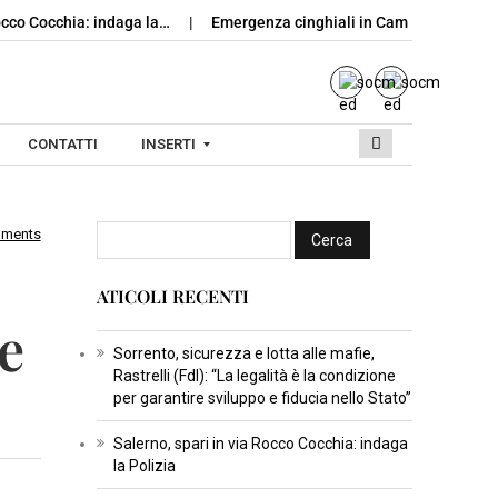
Rocco Cocchia: indaga la…
Emergenza cinghiali in Campania: nasce
CONTATTI
INSERTI
mments
I
N
ATICOLI RECENTI
S
e
E
R
Sorrento, sicurezza e lotta alle mafie,
Rastrelli (FdI): “La legalità è la condizione
T
per garantire sviluppo e fiducia nello Stato”
I
C
Salerno, spari in via Rocco Cocchia: indaga
la Polizia
U
L