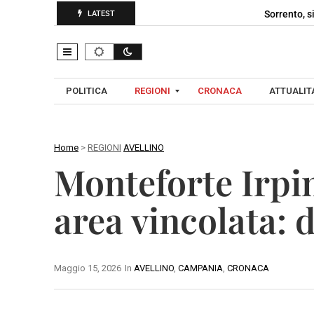
Sorrento, s
LATEST
POLITICA
REGIONI
CRONACA
ATTUALITA
Home
>
REGIONI
AVELLINO
C
Monteforte Irpin
A
A
M
V
area vincolata:
P
E
A
L
N
L
I
Maggio 15, 2026
In
AVELLINO
,
CAMPANIA
,
CRONACA
I
A
N
O
B