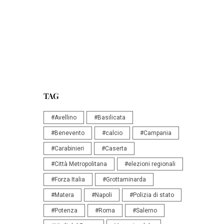
TAG
#Avellino
#Basilicata
#Benevento
#calcio
#Campania
#Carabinieri
#Caserta
#Città Metropolitana
#elezioni regionali
#Forza Italia
#Grottaminarda
#Matera
#Napoli
#Polizia di stato
#Potenza
#Roma
#Salerno