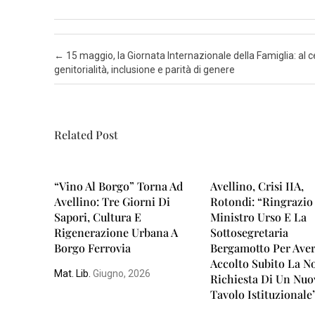
N
A
Post navigation
←
15 maggio, la Giornata Internazionale della Famiglia: al 
P
genitorialità, inclusione e parità di genere
O
L
I
Related Post
S
A
“Vino Al Borgo” Torna Ad
Avellino, Crisi IIA,
L
Avellino: Tre Giorni Di
Rotondi: “Ringrazio 
E
Sapori, Cultura E
Ministro Urso E La
R
Rigenerazione Urbana A
Sottosegretaria
Borgo Ferrovia
Bergamotto Per Ave
N
Accolto Subito La N
O
Mat. Lib.
Giugno, 2026
Richiesta Di Un Nuo
Tavolo Istituzionale”