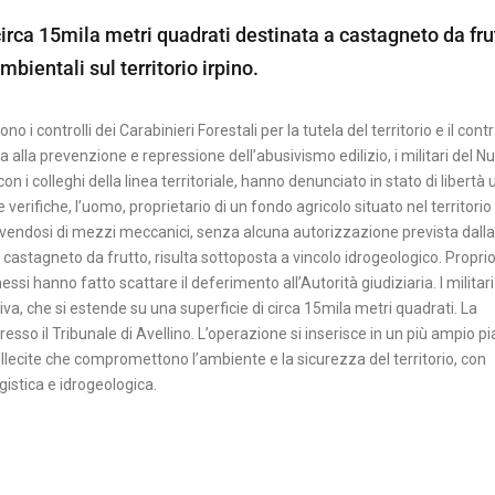
circa 15mila metri quadrati destinata a castagneto da fru
ambientali sul territorio irpino.
no i controlli dei Carabinieri Forestali per la tutela del territorio e il cont
ta alla prevenzione e repressione dell’abusivismo edilizio, i militari del N
n i colleghi della linea territoriale, hanno denunciato in stato di libertà 
erifiche, l’uomo, proprietario di un fondo agricolo situato nel territorio
rvendosi di mezzi meccanici, senza alcuna autorizzazione prevista dalla
 castagneto da frutto, risulta sottoposta a vincolo idrogeologico. Propri
si hanno fatto scattare il deferimento all’Autorità giudiziaria. I militari
va, che si estende su una superficie di circa 15mila metri quadrati. La
sso il Tribunale di Avellino. L’operazione si inserisce in un più ampio pi
illecite che compromettono l’ambiente e la sicurezza del territorio, con
istica e idrogeologica.