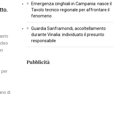
Emergenza cinghiali in Campania: nasce il
T
tto.
Tavolo tecnico regionale per affrontare il
U
fenomeno
R
Guardia Sanframondi, accoltellamento
A
durante Vinalia: individuato il presunto
rasto
responsabile
ucleo
I
un
N
Pubblicità
S
E
o per
R
T
ano di
I
S
C
I
E
N