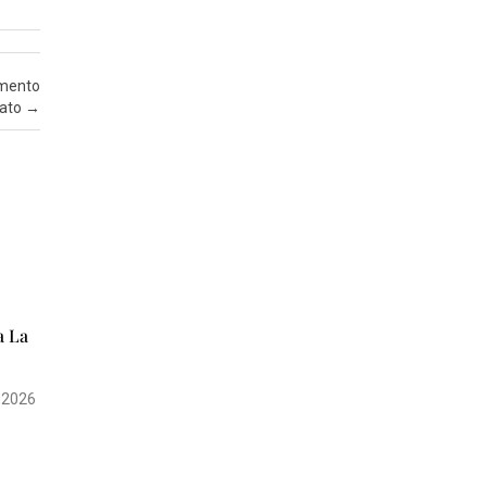
Z
A
imento
I
rato
→
N
S
E
R
T
I
A
T
a La
T
U
 2026
A
L
I