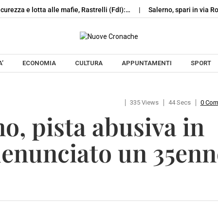
icurezza e lotta alle mafie, Rastrelli (FdI):…
Salerno, spari in via 
Skip to content
’
ECONOMIA
CULTURA
APPUNTAMENTI
SPORT
335 Views
44 Secs
0 Co
o, pista abusiva in
 denunciato un 35enn