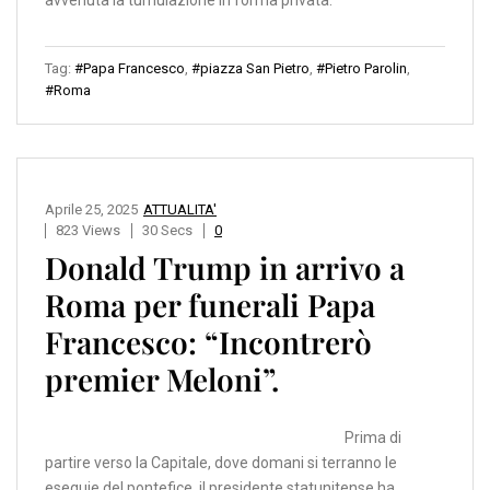
avvenuta la tumulazione in forma privata.
Tag:
#Papa Francesco
,
#piazza San Pietro
,
#Pietro Parolin
,
#Roma
Aprile 25, 2025
ATTUALITA'
823 Views
30 Secs
0
Donald Trump in arrivo a
Roma per funerali Papa
Francesco: “Incontrerò
premier Meloni”.
Prima di
partire verso la Capitale, dove domani si terranno le
esequie del pontefice, il presidente statunitense ha