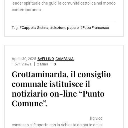
leader spirituale che guidi la comunità cattolica nel mondo
contemporaneo.
Tag:
#Cappella Sistina
,
#elezione papale
,
#Papa Francesco
Aprile 30, 2025
AVELLINO
,
CAMPANIA
571 Views
2 Mins
0
Grottaminarda, il consiglio
comunale istituisce il
notiziario on-line “Punto
Comune”.
Il civico
consesso si è aperto con la richiesta da parte della