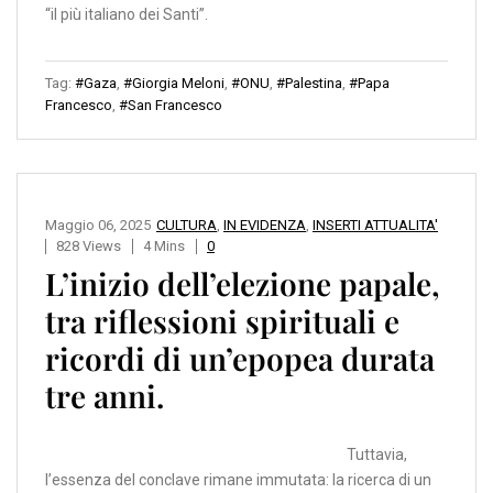
“il più italiano dei Santi”.
Tag:
#Gaza
,
#Giorgia Meloni
,
#ONU
,
#Palestina
,
#Papa
Francesco
,
#San Francesco
Maggio 06, 2025
CULTURA
,
IN EVIDENZA
,
INSERTI ATTUALITA'
828 Views
4 Mins
0
L’inizio dell’elezione papale,
tra riflessioni spirituali e
ricordi di un’epopea durata
tre anni.
Tuttavia,
l’essenza del conclave rimane immutata: la ricerca di un