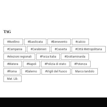
TAG
#Avellino
#Basilicata
#Benevento
#calcio
#Campania
#Carabinieri
#Caserta
#Città Metropolitana
#elezioni regionali
#Forza Italia
#Grottaminarda
#Matera
#Napoli
#Polizia di stato
#Potenza
#Roma
#Salerno
#Vigili del Fuoco
Marco Iandolo
Mat. Lib.