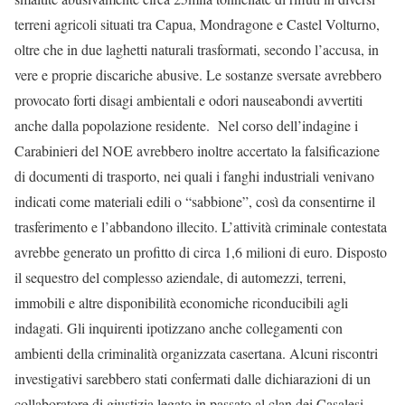
terreni agricoli situati tra Capua, Mondragone e Castel Volturno,
oltre che in due laghetti naturali trasformati, secondo l’accusa, in
vere e proprie discariche abusive. Le sostanze sversate avrebbero
provocato forti disagi ambientali e odori nauseabondi avvertiti
anche dalla popolazione residente. Nel corso dell’indagine i
Carabinieri del NOE avrebbero inoltre accertato la falsificazione
di documenti di trasporto, nei quali i fanghi industriali venivano
indicati come materiali edili o “sabbione”, così da consentirne il
trasferimento e l’abbandono illecito. L’attività criminale contestata
avrebbe generato un profitto di circa 1,6 milioni di euro. Disposto
il sequestro del complesso aziendale, di automezzi, terreni,
immobili e altre disponibilità economiche riconducibili agli
indagati. Gli inquirenti ipotizzano anche collegamenti con
ambienti della criminalità organizzata casertana. Alcuni riscontri
investigativi sarebbero stati confermati dalle dichiarazioni di un
collaboratore di giustizia legato in passato al clan dei Casalesi,