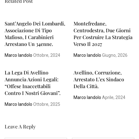
Related Post
Sant’Angelo Dei Lombardi,
Montefredane,
Associazione Di Tipo
Centrodestra, Due Giorni
Mafioso, I Carabinieri
Per Costruire La Strategia
Arrestano Un 34enne.
Verso Il 2027
Marco Iandolo
Ottobre, 2024
Marco Iandolo
Giugno, 2026
La Lega Di Avellino
Avellino, Corruzione,
Annuncia Azioni Legali:
Arrestato L’ex Sindaco
“Offese Inaccettabili
Della Città.
Contro I Nostri Giovani”.
Marco Iandolo
Aprile, 2024
Marco Iandolo
Ottobre, 2025
Leave A Reply