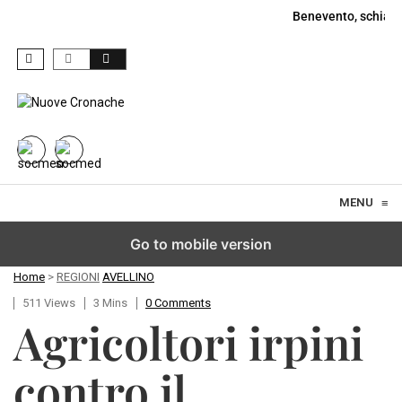
Benevento, schiant
Skip to content
MENU
≡
Go to mobile version
Home
>
REGIONI
AVELLINO
511 Views
3 Mins
0 Comments
Agricoltori irpini
contro il