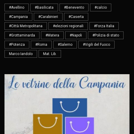
#Avellino
#Basilicata
#Benevento
#calcio
#Campania
#Carabinieri
#Caserta
#Città Metropolitana
#elezioni regionali
#Forza Italia
#Grottaminarda
#Matera
#Napoli
#Polizia di stato
#Potenza
#Roma
#Salerno
#Vigili del Fuoco
Marco Iandolo
Mat. Lib.