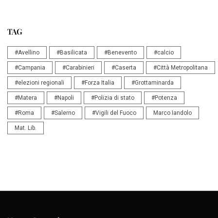
TAG
#Avellino
#Basilicata
#Benevento
#calcio
#Campania
#Carabinieri
#Caserta
#Città Metropolitana
#elezioni regionali
#Forza Italia
#Grottaminarda
#Matera
#Napoli
#Polizia di stato
#Potenza
#Roma
#Salerno
#Vigili del Fuoco
Marco Iandolo
Mat. Lib.