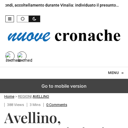
coltellamento durante Vinalia: individuato il presunto…
Portici, 
Skip to content
MENU
≡
Go to mobile version
Home
>
REGIONI
AVELLINO
388 Views
3 Mins
0 Comments
Avellino,