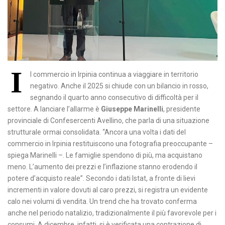
I
l commercio in Irpinia continua a viaggiare in territorio
negativo. Anche il 2025 si chiude con un bilancio in rosso,
segnando il quarto anno consecutivo di difficoltà per il
settore. A lanciare l’allarme è
Giuseppe Marinelli
, presidente
provinciale di Confesercenti Avellino, che parla di una situazione
strutturale ormai consolidata. “Ancora una volta i dati del
commercio in Irpinia restituiscono una fotografia preoccupante –
spiega Marinelli –. Le famiglie spendono di più, ma acquistano
meno. L’aumento dei prezzi e l’inflazione stanno erodendo il
potere d’acquisto reale”. Secondo i dati Istat, a fronte di lievi
incrementi in valore dovuti al caro prezzi, si registra un evidente
calo nei volumi di vendita. Un trend che ha trovato conferma
anche nel periodo natalizio, tradizionalmente il più favorevole per i
consumi. A dicembre, infatti, si è verificata una contrazione di