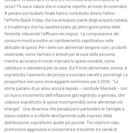
circa l’1% sia in valore che in volume rispetto al mese di novembre.
A pesare sul risultato finale hanno contribuito diversi fattori:
l’effetto Black Friday, che ha anticipato parte degli acquisti natalizi,
e il maltempo che ha caratterizzato gli ultimi giorni prima delle
festività, riducendo l’afflusso nei negozi. La composizione dei
consumi mostra inoltre un cambiamento significativo nelle
abitudini di spesa. Per i beni non alimentari tengono solo i prodotti
essenziali, come farmaci e articoli per la cura della persona,
mentre arretrano in modo marcato le spese rinviabili, come
calzature e utensileria per la casa. Sul fronte alimentare, invece, è
soprattutto l’aumento dei prezzi a svuotare carrelli e portafogli. Le
prospettive non sono incoraggianti nemmeno per il 2026. “Le
stime parlano di un anno ancora tiepido – conclude Marinelli – con
un nuovo incremento dell’inflazione già registrato a gennaio, che
colpisce soprattutto le spese incomprimibili come alimentari ed
energia”. Una dinamica che penalizza in particolare le famiglie a
basso reddito e si riflette direttamente sulle imprese della
distribuzione, soprattutto quelle più piccole. Tra volumi in calo,
promozioni aggressive e concorrenza crescente tra canali di