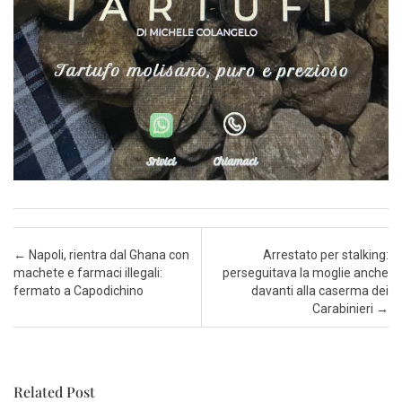
Post navigation
←
Napoli, rientra dal Ghana con
Arrestato per stalking:
machete e farmaci illegali:
perseguitava la moglie anche
fermato a Capodichino
davanti alla caserma dei
Carabinieri
→
Related Post