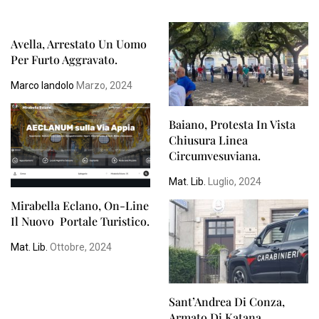
Avella, Arrestato Un Uomo
Per Furto Aggravato.
Marco Iandolo
Marzo, 2024
Baiano, Protesta In Vista
Chiusura Linea
Circumvesuviana.
Mat. Lib.
Luglio, 2024
Mirabella Eclano, On-Line
Il Nuovo Portale Turistico.
Mat. Lib.
Ottobre, 2024
Sant’Andrea Di Conza,
Armato Di Katana