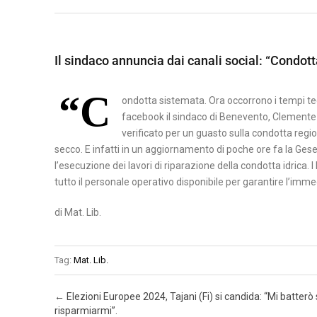
A
B
M
S
E
A
I
Il sindaco annuncia dai canali social: “Condott
N
T
L
E
E
I
“C
V
R
ondotta sistemata. Ora occorrono i tempi te
C
facebook il sindaco di Benevento, Clemente Ma
E
A
A
verificato per un guasto sulla condotta region
N
T
secco. E infatti in un aggiornamento di poche ore fa la G
P
T
A
l’esecuzione dei lavori di riparazione della condotta idrica. 
O
O
tutto il personale operativo disponibile per garantire l’imme
T
C
E
di Mat. Lib.
A
N
S
Z
Tag:
Mat. Lib.
E
A
R
Post navigation
←
Elezioni Europee 2024, Tajani (Fi) si candida: “Mi batter
T
risparmiarmi”.
A