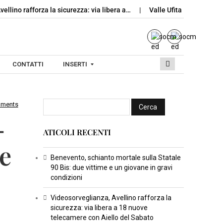
ellino rafforza la sicurezza: via libera a…
Valle Ufita, Rotondi lan
CONTATTI
INSERTI
mments
I
-
N
ATICOLI RECENTI
S
e
E
R
Benevento, schianto mortale sulla Statale
90 Bis: due vittime e un giovane in gravi
T
condizioni
I
C
Videosorveglianza, Avellino rafforza la
sicurezza: via libera a 18 nuove
U
telecamere con Aiello del Sabato
L