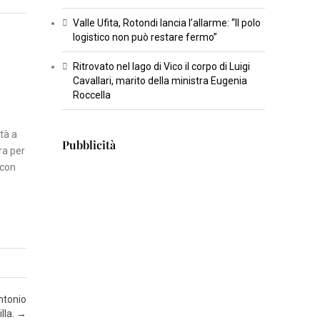
T
Valle Ufita, Rotondi lancia l’allarme: “Il polo
U
logistico non può restare fermo”
R
Ritrovato nel lago di Vico il corpo di Luigi
A
Cavallari, marito della ministra Eugenia
Roccella
I
N
ttà a
Pubblicità
S
ra per
E
 con
R
T
I
S
C
I
E
ntonio
N
lla.
→