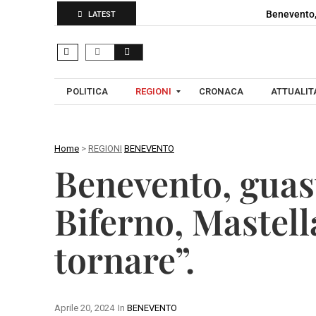
Benevento,
LATEST
POLITICA
REGIONI
CRONACA
ATTUALITA
Home
>
REGIONI
BENEVENTO
C
Benevento, guas
A
A
M
V
Biferno, Mastel
P
E
A
L
tornare”.
N
L
I
I
A
N
O
Aprile 20, 2024
In
BENEVENTO
B