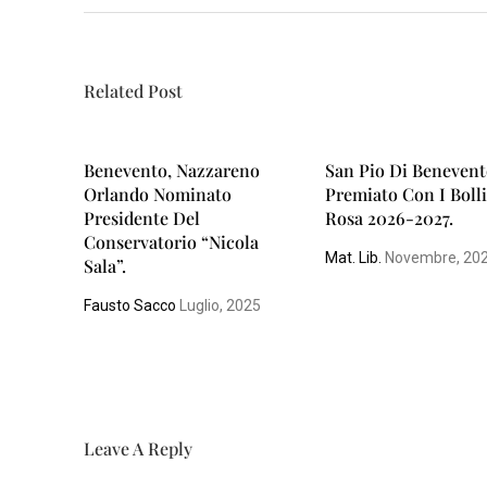
N
A
Related Post
P
O
L
Benevento, Nazzareno
San Pio Di Beneven
I
Orlando Nominato
Premiato Con I Boll
Presidente Del
Rosa 2026-2027.
Conservatorio “Nicola
S
Mat. Lib.
Novembre, 20
Sala”.
A
L
Fausto Sacco
Luglio, 2025
E
R
N
O
Leave A Reply