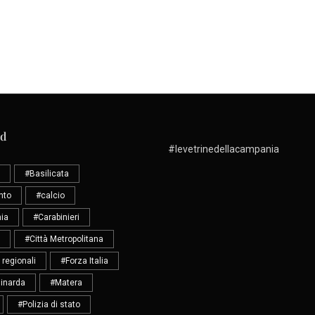
ud
#levetrinedellacampania
#Basilicata
nto
#calcio
ia
#Carabinieri
#Città Metropolitana
 regionali
#Forza Italia
inarda
#Matera
#Polizia di stato