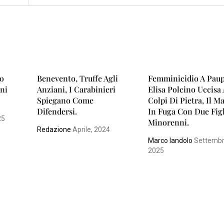
to
Benevento, Truffe Agli
Femminicidio A Paup
ini
Anziani, I Carabinieri
Elisa Polcino Uccisa
Spiegano Come
Colpi Di Pietra, Il M
Difendersi.
In Fuga Con Due Figl
25
Minorenni.
Redazione
Aprile, 2024
Marco Iandolo
Settembr
2025