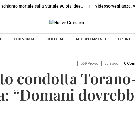
 schianto mortale sulla Statale 90 Bis: due…
Videosorveglianza, Av
Skip to content
’
ECONOMIA
CULTURA
APPUNTAMENTI
SPORT
569 Views
59 Secs
0 Co
to condotta Torano
la: “Domani dovrebb