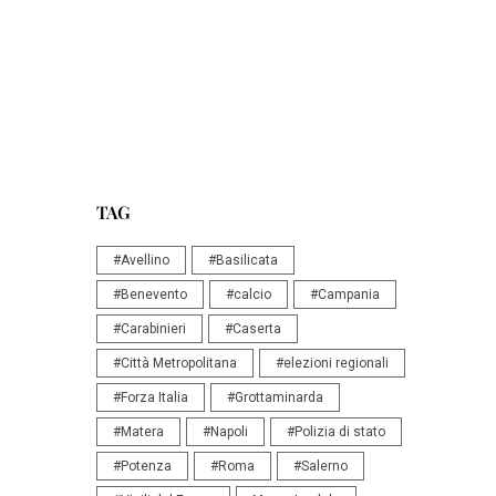
TAG
#Avellino
#Basilicata
#Benevento
#calcio
#Campania
#Carabinieri
#Caserta
#Città Metropolitana
#elezioni regionali
#Forza Italia
#Grottaminarda
#Matera
#Napoli
#Polizia di stato
#Potenza
#Roma
#Salerno