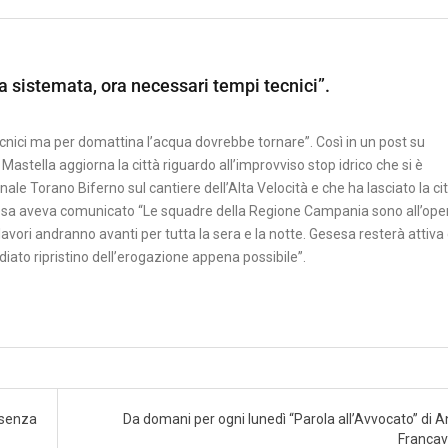
a sistemata, ora necessari tempi tecnici”.
cnici ma per domattina l’acqua dovrebbe tornare”. Così in un post su
stella aggiorna la città riguardo all’improvviso stop idrico che si è
ale Torano Biferno sul cantiere dell’Alta Velocità e che ha lasciato la ci
esesa aveva comunicato “Le squadre della Regione Campania sono all’ope
I lavori andranno avanti per tutta la sera e la notte. Gesesa resterà attiva
diato ripristino dell’erogazione appena possibile”.
ò senza
Da domani per ogni lunedì “Parola all’Avvocato” di A
Francavi