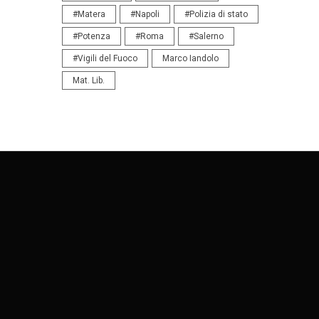
#Matera
#Napoli
#Polizia di stato
#Potenza
#Roma
#Salerno
#Vigili del Fuoco
Marco Iandolo
Mat. Lib.