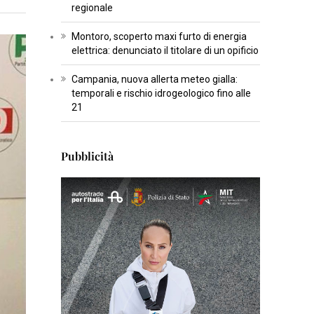
regionale
T
U
Montoro, scoperto maxi furto di energia
elettrica: denunciato il titolare di un opificio
R
A
Campania, nuova allerta meteo gialla:
temporali e rischio idrogeologico fino alle
I
21
N
S
Pubblicità
E
R
T
I
S
C
I
E
N