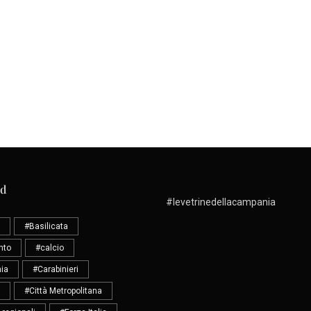
ud
#levetrinedellacampania
#Basilicata
nto
#calcio
ia
#Carabinieri
#Città Metropolitana