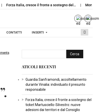
Forza Italia, cresce il fronte a sostegno del…
Montoro, scopert
CONTATTI
INSERTI
mments
I
N
ATICOLI RECENTI
S
E
R
Guardia Sanframondi, accoltellamento
durante Vinalia: individuato il presunto
”.
T
responsabile
I
C
Forza Italia, cresce il fronte a sostegno del
ticket Martusciello-Silvestro: nuove
U
adesioni dai territori e dal Consiglio
L