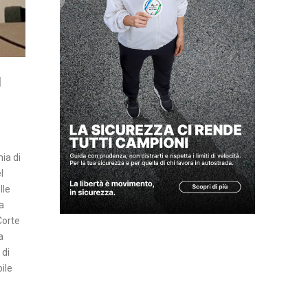
Z
A
I
N
l
S
E
R
T
hia di
I
l
A
lle
T
a
Corte
T
a
U
 di
A
bile
L
I