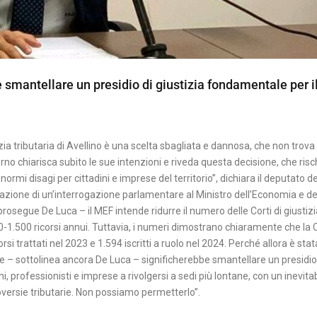
smantellare un presidio di giustizia fondamentale per i
zia tributaria di Avellino è una scelta sbagliata e dannosa, che non trova
overno chiarisca subito le sue intenzioni e riveda questa decisione, che risc
ormi disagi per cittadini e imprese del territorio”, dichiara il deputato de
zione di un’interrogazione parlamentare al Ministro dell’Economia e de
segue De Luca – il MEF intende ridurre il numero delle Corti di giustizi
0-1.500 ricorsi annui. Tuttavia, i numeri dimostrano chiaramente che la 
i trattati nel 2023 e 1.594 iscritti a ruolo nel 2024. Perché allora è stat
ede – sottolinea ancora De Luca – significherebbe smantellare un presidio
ni, professionisti e imprese a rivolgersi a sedi più lontane, con un inevita
oversie tributarie. Non possiamo permetterlo”.