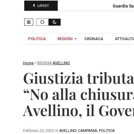
Guardia Sa
LATEST
POLITICA
REGIONI
CRONACA
ATTUALITA
Home
>
REGIONI
AVELLINO
C
Giustizia tribut
A
A
M
V
“No alla chiusur
P
E
A
L
Avellino, il Gove
N
L
I
I
A
N
O
Febbraio 25, 2025
In
AVELLINO
,
CAMPANIA
,
POLITICA
B