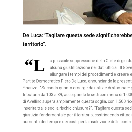
N
A
P
De Luca:“Tagliare questa sede significherebbe 
O
territorio”.
L
I
“L
a possibile soppressione della Corte di giusti
S
alcuna giustificazione nei dati ufficiali. Il G
A
allungare i tempi dei procedimenti e creare en
L
Partito Democratico Piero De Luca, annunciando la presenta
Finanze. “Secondo quanto emerge da notizie di stampa – pro
E
tributaria da 103 a 39, accorpando le sedi con meno di 1.00
R
di Avellino supera ampiamente questa soglia, con 1.500 ricors
N
inserita tra le sedi a rischio chiusura?”. “Tagliare questa s
O
giustizia fondamentale per il territorio, costringendo cittadi
aumento dei tempi e dei costi per la risoluzione delle contr