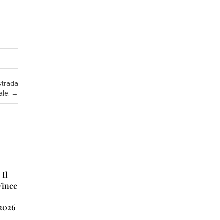
T
A
’
I
N
S
strada
E
ale.
→
R
T
I
E
C
O
 Il
N
Vince
O
M
 2026
I