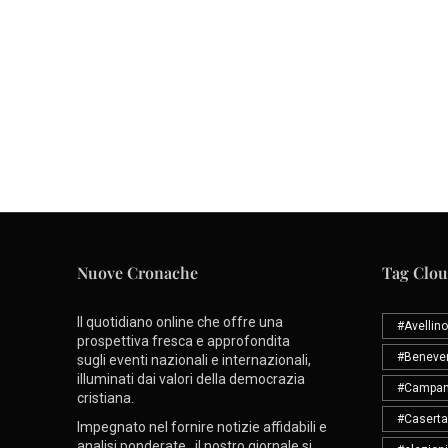
Nuove Cronache
Tag Clo
Il quotidiano online che offre una
#Avellino
prospettiva fresca e approfondita
#Beneve
sugli eventi nazionali e internazionali,
illuminati dai valori della democrazia
#Campan
cristiana.
#Caserta
Impegnato nel fornire notizie affidabili e
analisi ponderate, il nostro giornale si