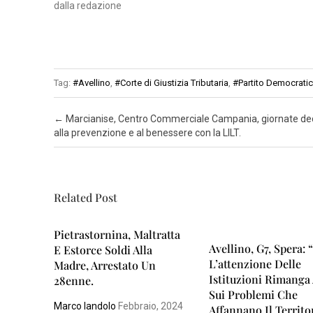
dalla redazione
Tag:
#Avellino
,
#Corte di Giustizia Tributaria
,
#Partito Democrati
Post navigation
←
Marcianise, Centro Commerciale Campania, giornate de
alla prevenzione e al benessere con la LILT.
Related Post
Pietrastornina, Maltratta
Avellino, G7, Spera:
E Estorce Soldi Alla
L’attenzione Delle
Madre, Arrestato Un
Istituzioni Rimanga 
28enne.
Sui Problemi Che
Marco Iandolo
Febbraio, 2024
Affannano Il Territor