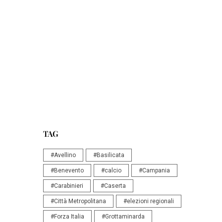
TAG
#Avellino
#Basilicata
#Benevento
#calcio
#Campania
#Carabinieri
#Caserta
#Città Metropolitana
#elezioni regionali
#Forza Italia
#Grottaminarda