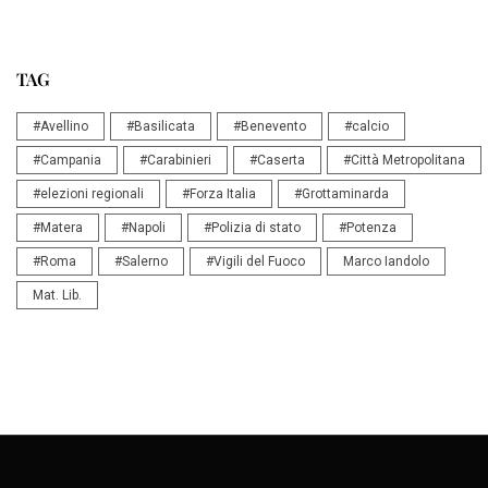
TAG
#Avellino
#Basilicata
#Benevento
#calcio
#Campania
#Carabinieri
#Caserta
#Città Metropolitana
#elezioni regionali
#Forza Italia
#Grottaminarda
#Matera
#Napoli
#Polizia di stato
#Potenza
#Roma
#Salerno
#Vigili del Fuoco
Marco Iandolo
Mat. Lib.