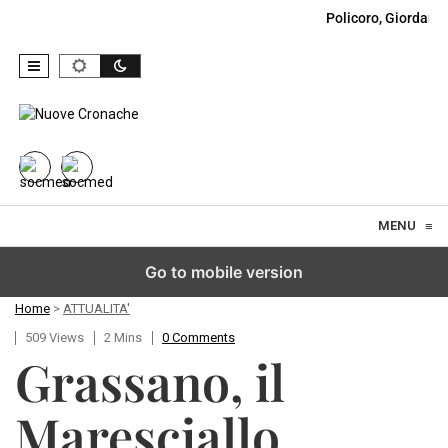
Policoro, Giordano
Skip to content
MENU
≡
Go to mobile version
Home
>
ATTUALITA'
509 Views
2 Mins
0 Comments
Grassano, il
Maresciallo