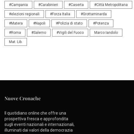
#Campania
#Carabinieri
#Caserta
#Città Metropolitana
#elezioni regionali
#Forza Italia
#Grottaminarda
#Matera
#Napoli
#Polizia di stato
#Potenza
#Roma
#Salerno
#Vigili del Fuoco
Marco Iandolo
Mat. Lib.
Nuove Cronache
Il quotidiano online che offre una
prospettiva fresca e approfondita
sugli eventi nazionali e internazionali,
illuminati dai valori della democrazia