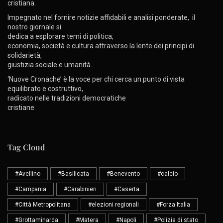
cristiana.
Impegnato nel fornire notizie affidabili e analisi ponderate, il
nostro giornale si
dedica a esplorare temi di politica,
economia, società e cultura attraverso la lente dei principi di
solidarietà,
giustizia sociale e umanità.
‘Nuove Cronache’ è la voce per chi cerca un punto di vista
equilibrato e costruttivo,
radicato nelle tradizioni democratiche
cristiane.
Tag Cloud
#Avellino
#Basilicata
#Benevento
#calcio
#Campania
#Carabinieri
#Caserta
#Città Metropolitana
#elezioni regionali
#Forza Italia
#Grottaminarda
#Matera
#Napoli
#Polizia di stato