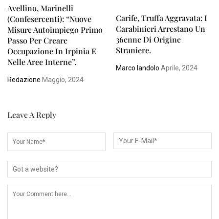
Avellino, Marinelli
Carife, Truffa Aggravata: I
(Confesercenti): “Nuove
Carabinieri Arrestano Un
Misure Autoimpiego Primo
36enne Di Origine
Passo Per Creare
Straniere.
Occupazione In Irpinia E
Nelle Aree Interne”.
Marco Iandolo
Aprile, 2024
Redazione
Maggio, 2024
Leave A Reply