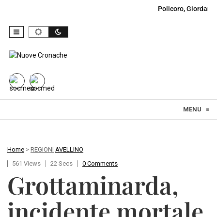
Policoro, Giordano
Skip to content
MENU
≡
Home
>
REGIONI
AVELLINO
561 Views
22 Secs
0 Comments
Grottaminarda,
incidente mortale