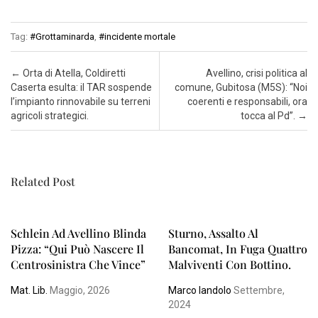
Tag:
#Grottaminarda
,
#incidente mortale
Post navigation
←
Orta di Atella, Coldiretti
Avellino, crisi politica al
Caserta esulta: il TAR sospende
comune, Gubitosa (M5S): “Noi
l’impianto rinnovabile su terreni
coerenti e responsabili, ora
agricoli strategici.
tocca al Pd”.
→
Related Post
Schlein Ad Avellino Blinda
Sturno, Assalto Al
Pizza: “Qui Può Nascere Il
Bancomat, In Fuga Quattro
Centrosinistra Che Vince”
Malviventi Con Bottino.
Mat. Lib.
Maggio, 2026
Marco Iandolo
Settembre,
2024