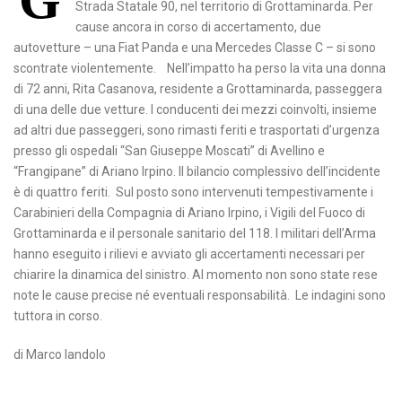
G
Strada Statale 90, nel territorio di Grottaminarda. Per
cause ancora in corso di accertamento, due
autovetture – una Fiat Panda e una Mercedes Classe C – si sono
scontrate violentemente. Nell’impatto ha perso la vita una donna
di 72 anni, Rita Casanova, residente a Grottaminarda, passeggera
di una delle due vetture. I conducenti dei mezzi coinvolti, insieme
ad altri due passeggeri, sono rimasti feriti e trasportati d’urgenza
presso gli ospedali “San Giuseppe Moscati” di Avellino e
“Frangipane” di Ariano Irpino. Il bilancio complessivo dell’incidente
è di quattro feriti. Sul posto sono intervenuti tempestivamente i
Carabinieri della Compagnia di Ariano Irpino, i Vigili del Fuoco di
Grottaminarda e il personale sanitario del 118. I militari dell’Arma
hanno eseguito i rilievi e avviato gli accertamenti necessari per
chiarire la dinamica del sinistro. Al momento non sono state rese
note le cause precise né eventuali responsabilità. Le indagini sono
tuttora in corso.
di Marco Iandolo