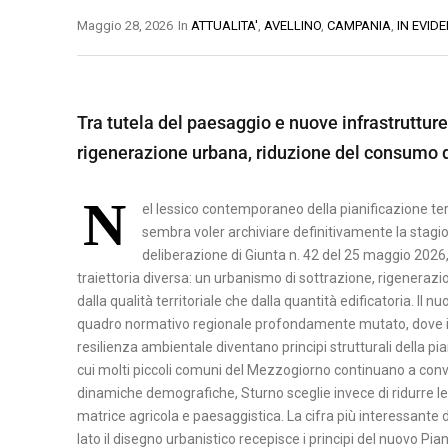
O
Maggio 28, 2026
In
ATTUALITA'
,
AVELLINO
,
CAMPANIA
,
IN EVID
B
A
B
M
S
E
A
I
Tra tutela del paesaggio e nuove infrastruttur
N
T
L
rigenerazione urbana, riduzione del consumo di 
E
E
I
V
R
C
N
E
A
el lessico contemporaneo della pianificazione te
A
N
sembra voler archiviare definitivamente la stagi
T
P
T
deliberazione di Giunta n. 42 del 25 maggio 2026,
A
O
traiettoria diversa: un urbanismo di sottrazione, rigenerazione
O
dalla qualità territoriale che dalla quantità edificatoria. Il
T
quadro normativo regionale profondamente mutato, dove il 
C
E
resilienza ambientale diventano principi strutturali della pi
A
N
cui molti piccoli comuni del Mezzogiorno continuano a convi
S
Z
dinamiche demografiche, Sturno sceglie invece di ridurre le 
E
A
matrice agricola e paesaggistica. La cifra più interessante 
R
lato il disegno urbanistico recepisce i principi del nuovo P