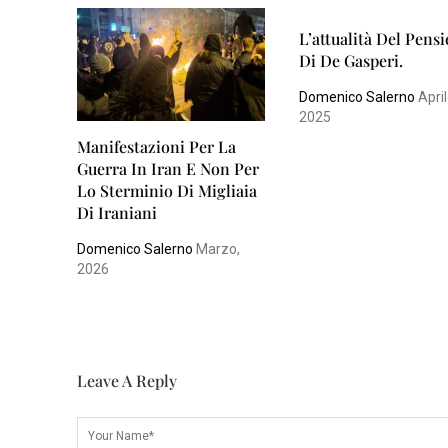
L’attualità Del Pens
Di De Gasperi.
Domenico Salerno
April
2025
Manifestazioni Per La
Guerra In Iran E Non Per
Lo Sterminio Di Migliaia
Di Iraniani
Domenico Salerno
Marzo,
2026
Leave A Reply