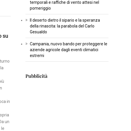
temporali e raffiche di vento attesi nel
U
pomeriggio
L
T
Il deserto dietro il sipario e la speranza
U
della rinascita: la parabola del Carlo
Gesualdo
R
o su
A
Campania, nuovo bando per proteggere le
aziende agricole dagli eventi climatici
I
estremi
Sturno
N
la
S
Pubblicità
E
più
R
un
T
I
oca in
S
ropria
C
 Da un
I
 le
E