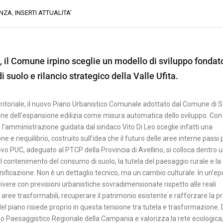
ENZA
,
INSERTI ATTUALITA'
e, il Comune irpino sceglie un modello di sviluppo fondat
suolo e rilancio strategico della Valle Ufita.
rritoriale, il nuovo Piano Urbanistico Comunale adottato dal Comune di 
one dell’espansione edilizia come misura automatica dello sviluppo. Con 
 l’amministrazione guidata dal sindaco Vito Di Leo sceglie infatti una
 e riequilibrio, costruito sull’idea che il futuro delle aree interne passi 
 nuovo PUC, adeguato al PTCP della Provincia di Avellino, si colloca dentro 
contenimento del consumo di suolo, la tutela del paesaggio rurale e la
anificazione. Non è un dettaglio tecnico, ma un cambio culturale. In un’ep
vere con previsioni urbanistiche sovradimensionate rispetto alle reali
aree trasformabili, recuperare il patrimonio esistente e rafforzare la p
del piano risiede proprio in questa tensione tra tutela e trasformazione.
iano Paesaggistico Regionale della Campania e valorizza la rete ecologica,