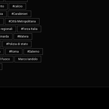
nto
#calcio
ia
#Carabinieri
#Città Metropolitana
 regionali
#Forza Italia
inarda
#Matera
#Polizia di stato
a
#Roma
#Salerno
el Fuoco
Marco Iandolo