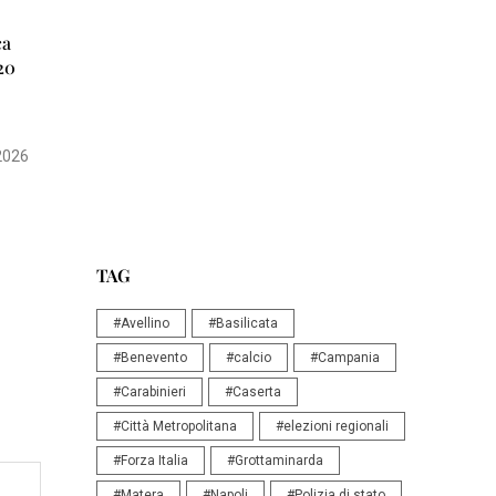
ca
20
2026
TAG
#Avellino
#Basilicata
#Benevento
#calcio
#Campania
#Carabinieri
#Caserta
#Città Metropolitana
#elezioni regionali
#Forza Italia
#Grottaminarda
#Matera
#Napoli
#Polizia di stato