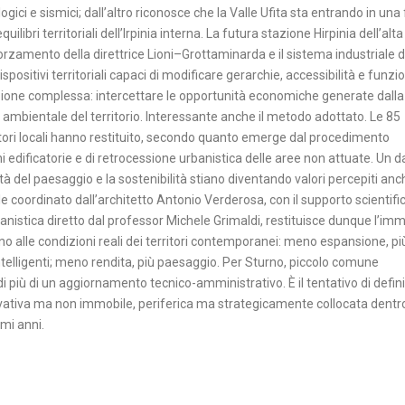
ogici e sismici; dall’altro riconosce che la Valle Ufita sta entrando in una
ilibri territoriali dell’Irpinia interna. La futura stazione Hirpinia dell’alta
afforzamento della direttrice Lioni–Grottaminarda e il sistema industriale d
ositivi territoriali capaci di modificare gerarchie, accessibilità e funzio
azione complessa: intercettare le opportunità economiche generate dalla
à ambientale del territorio. Interessante anche il metodo adottato. Le 85
atori locali hanno restituito, secondo quanto emerge dal procedimento
i edificatorie e di retrocessione urbanistica delle aree non attuate. Un d
à del paesaggio e la sostenibilità stiano diventando valori percepiti anc
 coordinato dall’architetto Antonio Verderosa, con il supporto scientifi
rbanistica diretto dal professor Michele Grimaldi, restituisce dunque l’im
ano alle condizioni reali dei territori contemporanei: meno espansione, pi
telligenti; meno rendita, più paesaggio. Per Sturno, piccolo comune
di più di un aggiornamento tecnico-amministrativo. È il tentativo di defin
vativa ma non immobile, periferica ma strategicamente collocata dentro
mi anni.