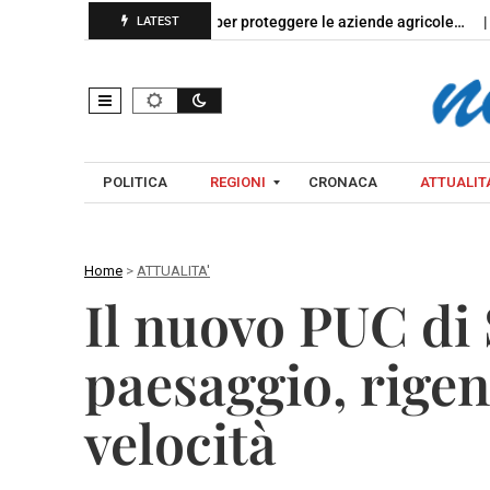
Campania, nuovo bando per proteggere le aziende agricole…
Nap
LATEST
POLITICA
REGIONI
CRONACA
ATTUALITA
Home
>
ATTUALITA'
C
Il nuovo PUC di
A
A
M
V
paesaggio, rigen
P
E
A
L
velocità
N
L
I
I
A
N