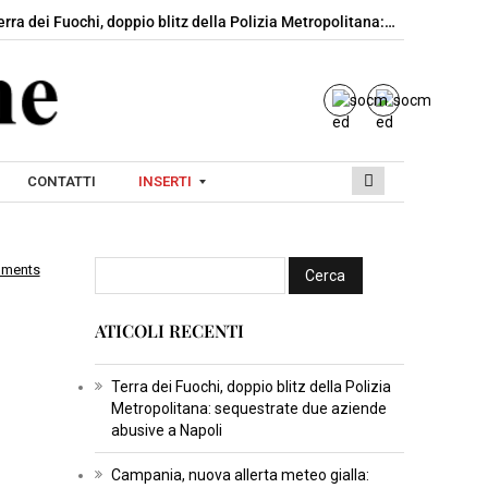
ei Fuochi, doppio blitz della Polizia Metropolitana:…
Campania, nuo
CONTATTI
INSERTI
mments
I
N
ATICOLI RECENTI
S
E
R
Terra dei Fuochi, doppio blitz della Polizia
Metropolitana: sequestrate due aziende
T
abusive a Napoli
I
C
Campania, nuova allerta meteo gialla: