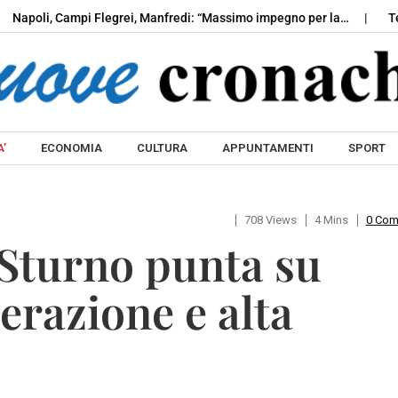
oli, Campi Flegrei, Manfredi: “Massimo impegno per la…
Terra d
Skip to content
’
ECONOMIA
CULTURA
APPUNTAMENTI
SPORT
708 Views
4 Mins
0 Co
 Sturno punta su
erazione e alta