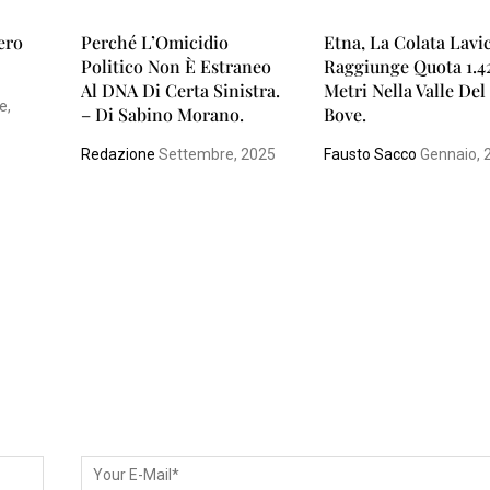
iero
Perché L’Omicidio
Etna, La Colata Lavi
Politico Non È Estraneo
Raggiunge Quota 1.4
Al DNA Di Certa Sinistra.
Metri Nella Valle Del
e,
– Di Sabino Morano.
Bove.
Redazione
Settembre, 2025
Fausto Sacco
Gennaio, 