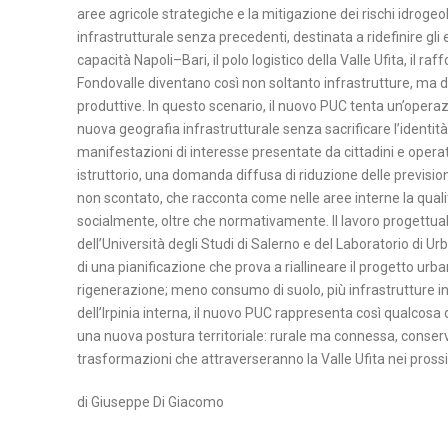
T
aree agricole strategiche e la mitigazione dei rischi idrogeol
A
infrastrutturale senza precedenti, destinata a ridefinire gli equ
capacità Napoli–Bari, il polo logistico della Valle Ufita, il r
N
Fondovalle diventano così non soltanto infrastrutture, ma disp
produttive. In questo scenario, il nuovo PUC tenta un’oper
A
nuova geografia infrastrutturale senza sacrificare l’identit
P
manifestazioni di interesse presentate da cittadini e oper
O
istruttorio, una domanda diffusa di riduzione delle prevision
L
non scontato, che racconta come nelle aree interne la qualit
I
socialmente, oltre che normativamente. Il lavoro progettuale
dell’Università degli Studi di Salerno e del Laboratorio di U
S
di una pianificazione che prova a riallineare il progetto urb
A
rigenerazione; meno consumo di suolo, più infrastrutture in
L
dell’Irpinia interna, il nuovo PUC rappresenta così qualcosa 
una nuova postura territoriale: rurale ma connessa, conser
E
trasformazioni che attraverseranno la Valle Ufita nei prossi
R
N
di Giuseppe Di Giacomo
O