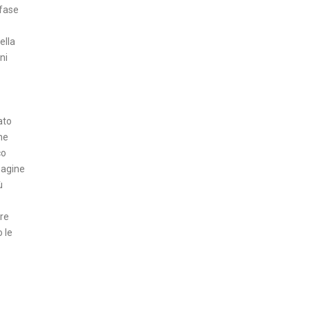
 fase
N
Z
ella
A
ni
I
N
ato
S
he
E
co
R
magine
T
ù
I
A
ire
T
 le
T
U
A
L