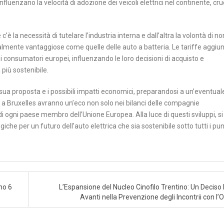
influenzano la velocità di adozione dei veicoli elettrici nel continente, cru
è la necessità di tutelare l’industria interna e dall’altra la volontà di no
almente vantaggiose come quelle delle auto a batteria. Le tariffe aggiun
i consumatori europei, influenzando le loro decisioni di acquisto e
più sostenibile.
 sua proposta e i possibili impatti economici, preparandosi a un’eventual
 a Bruxelles avranno un’eco non solo nei bilanci delle compagnie
i ogni paese membro dell’Unione Europea. Alla luce di questi sviluppi, si
che per un futuro dell’auto elettrica che sia sostenibile sotto tutti i punt
ano 6
L’Espansione del Nucleo Cinofilo Trentino: Un Deciso
Avanti nella Prevenzione degli Incontrii con l’