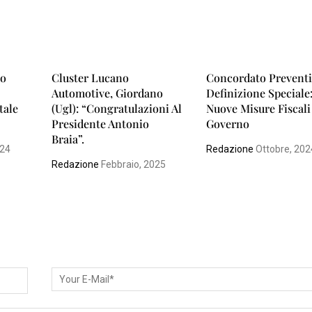
co
Cluster Lucano
Concordato Preventi
Automotive, Giordano
Definizione Speciale
tale
(Ugl): “Congratulazioni Al
Nuove Misure Fiscali
Presidente Antonio
Governo
Braia”.
024
Redazione
Ottobre, 202
Redazione
Febbraio, 2025