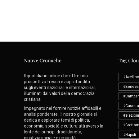
Nuove Cronache
Tag Clo
Il quotidiano online che offre una
#Avellino
prospettiva fresca e approfondita
#Beneve
sugli eventi nazionali e internazionali,
illuminati dai valori della democrazia
#Campan
cristiana.
#Caserta
Impegnato nel fornire notizie affidabili e
analisi ponderate, il nostro giornale si
#elezioni
dedica a esplorare temi di politica,
#Grottam
economia, società e cultura attraverso la
lente dei principi di solidarietà,
#Napoli
giustizia sociale e umanità.