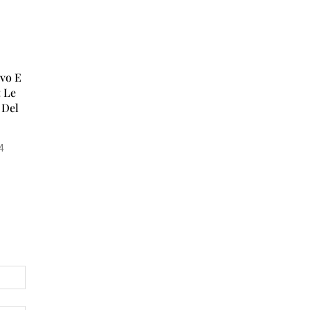
T
A
’
I
vo E
N
: Le
 Del
S
E
R
4
T
I
E
C
O
N
O
M
I