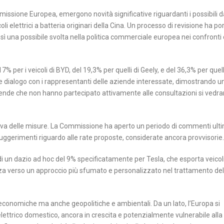
sione Europea, emergono novità significative riguardanti i possibili d
i elettrici a batteria originari della Cina. Un processo di revisione ha po
sì una possibile svolta nella politica commerciale europea nei confronti 
 per i veicoli di BYD, del 19,3% per quelli di Geely, e del 36,3% per quell
 e dialogo con i rappresentanti delle aziende interessate, dimostrando u
aziende che non hanno partecipato attivamente alle consultazioni si vedr
itiva delle misure. La Commissione ha aperto un periodo di commenti ulti
suggerimenti riguardo alle rate proposte, considerate ancora provvisorie.
di un dazio ad hoc del 9% specificatamente per Tesla, che esporta veicol
nza verso un approccio più sfumato e personalizzato nel trattamento del
 economiche ma anche geopolitiche e ambientali. Da un lato, l’Europa si
ettrico domestico, ancora in crescita e potenzialmente vulnerabile alla