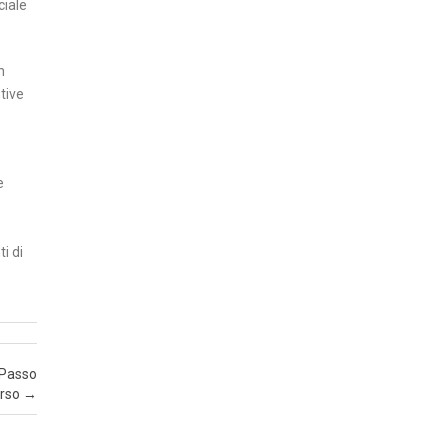
ciale
Z
A
n
I
tive
N
S
E
e
R
T
I
i di
A
T
T
U
A
 Passo
Orso
→
L
I