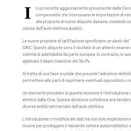
I
A
n un recente aggiornamento proveniente dalla Commis
B
M
S
compensativi che interessano le importazioni di veicol
E
A
I
alla proposta di nuove aliquote daziarie, svelando co
N
T
colossi dell’auto elettrica asiatici.
L
E
E
I
V
R
Le nuove proposte di tariffazione specificano un dazio del 17%
C
SAIC. Queste aliquote sono il risultato di un attento esame
E
A
A
volontà di adattabilità da parte europea. In contrasto, le 
N
T
applicare il dazio massimo del 36,3%.
P
T
A
O
O
Si tratta di una fase cruciale che precede l’adozione defin
T
permettere alle parti di esprimere eventuali opposizioni o 
C
E
A
N
Un elemento peculiare di questa revisione è l’introduzione 
elettrici dalla Cina. Questa decisione sottolinea una tende
S
Z
diverse entità nel mercato dell’auto elettrica.
E
A
R
L’introduzione o modifica dei dazi ha non solo implicazioni
T
muove per proteggere il nascente settore automobilistico el
A