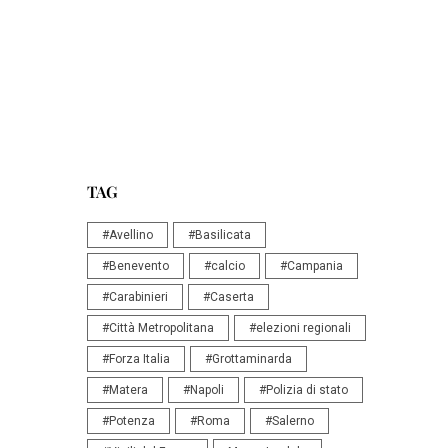
TAG
#Avellino
#Basilicata
#Benevento
#calcio
#Campania
#Carabinieri
#Caserta
#Città Metropolitana
#elezioni regionali
#Forza Italia
#Grottaminarda
#Matera
#Napoli
#Polizia di stato
#Potenza
#Roma
#Salerno