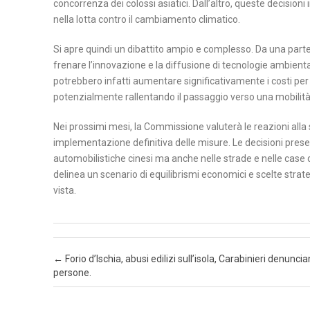
concorrenza dei colossi asiatici. Dall’altro, queste decisioni 
nella lotta contro il cambiamento climatico.
N
Si apre quindi un dibattito ampio e complesso. Da una parte c’
A
frenare l’innovazione e la diffusione di tecnologie ambient
P
potrebbero infatti aumentare significativamente i costi per 
O
potenzialmente rallentando il passaggio verso una mobilità 
L
I
Nei prossimi mesi, la Commissione valuterà le reazioni alla
implementazione definitiva delle misure. Le decisioni prese
S
automobilistiche cinesi ma anche nelle strade e nelle case d
A
delinea un scenario di equilibrismi economici e scelte strategi
L
vista.
E
R
N
Post navigation
←
Forio d’Ischia, abusi edilizi sull’isola, Carabinieri denunci
O
persone.