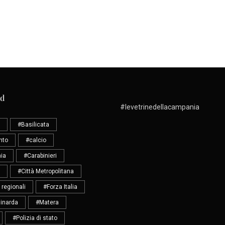
ud
#levetrinedellacampania
#Basilicata
nto
#calcio
ia
#Carabinieri
#Città Metropolitana
 regionali
#Forza Italia
inarda
#Matera
#Polizia di stato