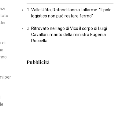
T
azi
Valle Ufita, Rotondi lancia l’allarme: “Il polo
rtato
U
logistico non può restare fermo”
dei
R
Ritrovato nel lago di Vico il corpo di Luigi
A
Cavallari, marito della ministra Eugenia
Roccella
i di
I
na
N
anno
Pubblicità
S
E
mi per
R
T
I
i
S
le
C
I
E
N