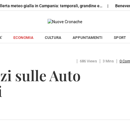
a meteo gialla in Campania: temporali, grandine e…
Benevento, sc
Skip to content
’
ECONOMIA
CULTURA
APPUNTAMENTI
SPORT
686 Views
3 Mins
0 Co
zi sulle Auto
i