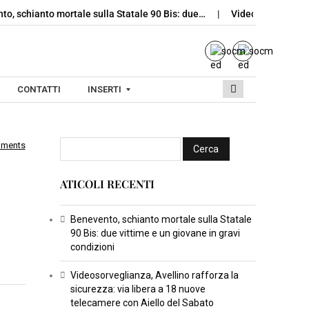
hianto mortale sulla Statale 90 Bis: due…
Videosorveglianza, Avel
CONTATTI
INSERTI
mments
I
N
ATICOLI RECENTI
S
E
R
Benevento, schianto mortale sulla Statale
90 Bis: due vittime e un giovane in gravi
T
condizioni
I
C
Videosorveglianza, Avellino rafforza la
sicurezza: via libera a 18 nuove
U
telecamere con Aiello del Sabato
L