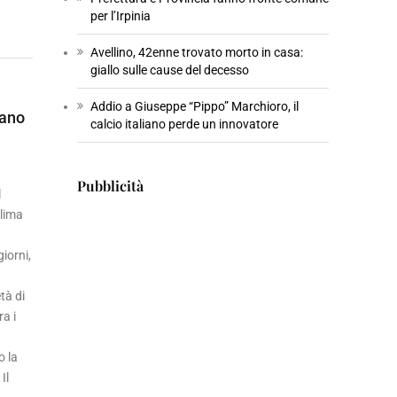
per l’Irpinia
Avellino, 42enne trovato morto in casa:
giallo sulle cause del decesso
Addio a Giuseppe “Pippo” Marchioro, il
iano
calcio italiano perde un innovatore
Pubblicità
l
clima
giorni,
tà di
a i
o la
Il