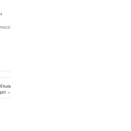
ta
 mezzi
ll’Aula
gati
→