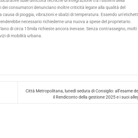
curative sulle difficoltà tecniche di integrazione tra i sistemi della
 dei consumatori denunciano inoltre criticità legate alla qualità del
 causa di pioggia, vibrazioni e sbalzi di temperatura. Essendo un’etichet
enderebbe necessario richiederne una nuova a spese del proprietario.
rlano di circa 15mila richieste ancora inevase. Senza contrassegno, molti
rvizi di mobilità urbana.
Città Metropolitana, lunedì seduta di Consiglio: all’esame de
il Rendiconto della gestione 2025 e i suoi alle