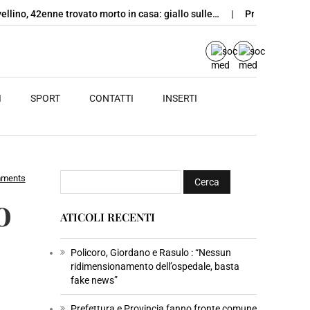
ellino, 42enne trovato morto in casa: giallo sulle…
Prefettura e P
I
SPORT
CONTATTI
INSERTI
mments
o
ATICOLI RECENTI
Policoro, Giordano e Rasulo : “Nessun
ridimensionamento dell’ospedale, basta
fake news”
Prefettura e Provincia fanno fronte comune