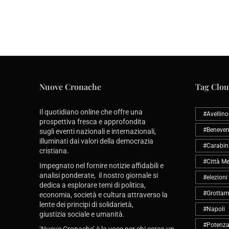
Nuove Cronache
Tag Clo
Il quotidiano online che offre una
#Avellino
prospettiva fresca e approfondita
#Beneven
sugli eventi nazionali e internazionali,
illuminati dai valori della democrazia
#Carabini
cristiana.
#Città Me
Impegnato nel fornire notizie affidabili e
analisi ponderate, il nostro giornale si
#elezioni
dedica a esplorare temi di politica,
#Grottam
economia, società e cultura attraverso la
lente dei principi di solidarietà,
#Napoli
giustizia sociale e umanità.
#Potenz