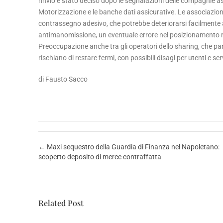
rinvio è stato deciso dopo le segnalazioni delle compagnie assi
Motorizzazione e le banche dati assicurative. Le associazioni
contrassegno adesivo, che potrebbe deteriorarsi facilmente a
antimanomissione, un eventuale errore nel posizionamento r
Preoccupazione anche tra gli operatori dello sharing, che pa
rischiano di restare fermi, con possibili disagi per utenti e se
di Fausto Sacco
Post navigation
←
Maxi sequestro della Guardia di Finanza nel Napoletano:
scoperto deposito di merce contraffatta
Related Post