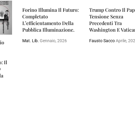
Forino Illumina Il Futuro:
Trump Contro Il Pap
Completato
Tensione Senza
L’efficientamento Della
Precedenti Tra
Pubblica Illuminazione.
Washington E Vatic
Mat. Lib.
Gennaio, 2026
Fausto Sacco
Aprile, 20
io
: Il
O
la