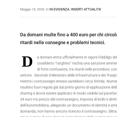
Maggio 16, 2026
In
IN EVIDENZA
,
INSERTI ATTUALITA'
Da domani multe fino a 400 euro per chi circol
ritardi nelle consegne e problemi tecnici.
D
a domani entra ufficialmente in vigore l’obbligo del
cosiddetto “targhino” rischia una sanzione ammini
di forte confusione, tra ritardi nelle procedure, 
settore. Secondo il Ministero delle Infrastrutture e dei Traspor
mentre i contrassegni emessi sarebbero circa 50mila. Numeri c
risultino fuori regola già dal primo giorno di applicazione del
sharing e dovrà essere applicato in modo visibile sul parafan
34 euro tra prezzo del contrassegno, imposta di bollo e diritt
dell’Automobilista, allegando un documento di identità e atten
domanda, non hanno ancora ricevuto il contrassegno. Slitta inv