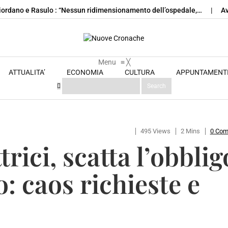
Giordano e Rasulo : “Nessun ridimensionamento dell’ospedale,…
Av
Menu
Skip to content
≡
╳
ATTUALITA’
ECONOMIA
CULTURA
APPUNTAMENT
495 Views
2 Mins
0 Co
rici, scatta l’obblig
: caos richieste e