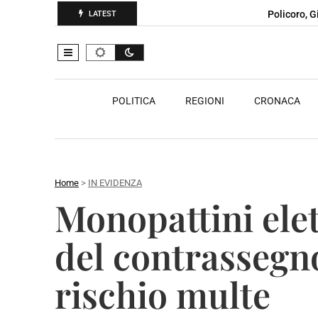
Policoro, 
LATEST
POLITICA
REGIONI
CRONACA
Home
>
IN EVIDENZA
Monopattini elett
del contrassegno
rischio multe