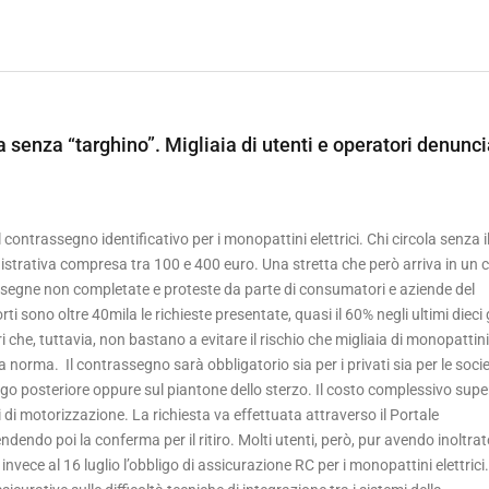
a senza “targhino”. Migliaia di utenti e operatori denunc
 contrassegno identificativo per i monopattini elettrici. Chi circola senza i
strativa compresa tra 100 e 400 euro. Una stretta che però arriva in un 
consegne non completate e proteste da parte di consumatori e aziende del
ti sono oltre 40mila le richieste presentate, quasi il 60% negli ultimi dieci 
he, tuttavia, non bastano a evitare il rischio che migliaia di monopattini
la norma. Il contrassegno sarà obbligatorio sia per i privati sia per le socie
go posteriore oppure sul piantone dello sterzo. Il costo complessivo super
i di motorizzazione. La richiesta va effettuata attraverso il Portale
dendo poi la conferma per il ritiro. Molti utenti, però, pur avendo inoltrat
ece al 16 luglio l’obbligo di assicurazione RC per i monopattini elettrici. 