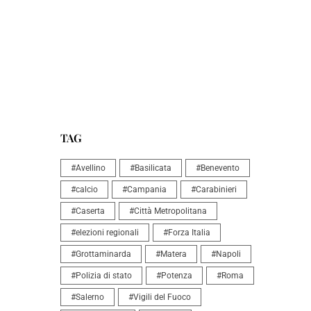
TAG
#Avellino
#Basilicata
#Benevento
#calcio
#Campania
#Carabinieri
#Caserta
#Città Metropolitana
#elezioni regionali
#Forza Italia
#Grottaminarda
#Matera
#Napoli
#Polizia di stato
#Potenza
#Roma
#Salerno
#Vigili del Fuoco