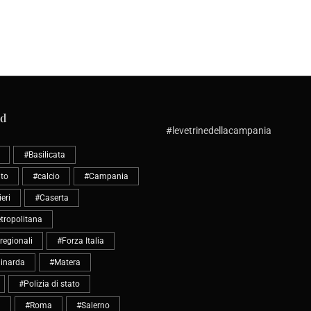
ud
#levetrinedellacampania
#Basilicata
to
#calcio
#Campania
eri
#Caserta
tropolitana
 regionali
#Forza Italia
inarda
#Matera
#Polizia di stato
a
#Roma
#Salerno