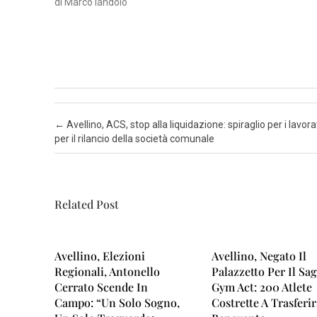
di Marco Iandolo
T
A
N
A
P
O
Post navigation
←
Avellino, ACS, stop alla liquidazione: spiraglio per i lavora
L
per il rilancio della società comunale
I
S
A
Related Post
L
E
Avellino, Elezioni
Avellino, Negato Il
R
Regionali, Antonello
Palazzetto Per Il Sa
N
Cerrato Scende In
Gym Act: 200 Atlete
O
Campo: “Un Solo Sogno,
Costrette A Trasferir