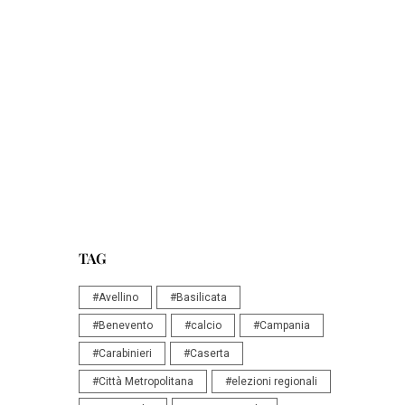
TAG
#Avellino
#Basilicata
#Benevento
#calcio
#Campania
#Carabinieri
#Caserta
#Città Metropolitana
#elezioni regionali