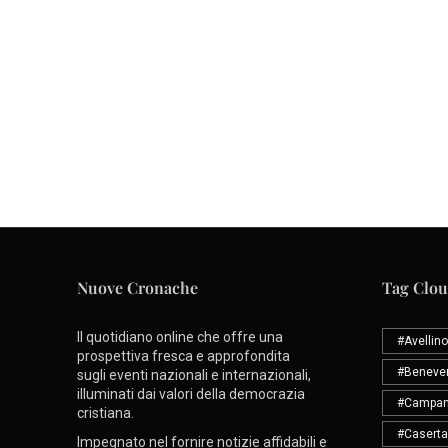
Nuove Cronache
Tag Clo
Il quotidiano online che offre una
#Avellino
prospettiva fresca e approfondita
#Beneve
sugli eventi nazionali e internazionali,
illuminati dai valori della democrazia
#Campan
cristiana.
#Caserta
Impegnato nel fornire notizie affidabili e