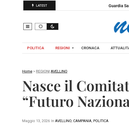
Guardia Sa
LATEST
POLITICA
REGIONI
CRONACA
ATTUALITA
Home
>
REGIONI
AVELLINO
C
Nasce il Comita
A
A
M
V
“Futuro Naziona
P
E
A
L
N
L
I
Maggio 13, 2026
In
AVELLINO
,
CAMPANIA
,
POLITICA
I
A
N