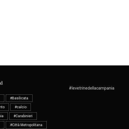
ud
#levetrinedellacampania
#Basilicata
nto
#calcio
ia
#Carabinieri
#Città Metropolitana