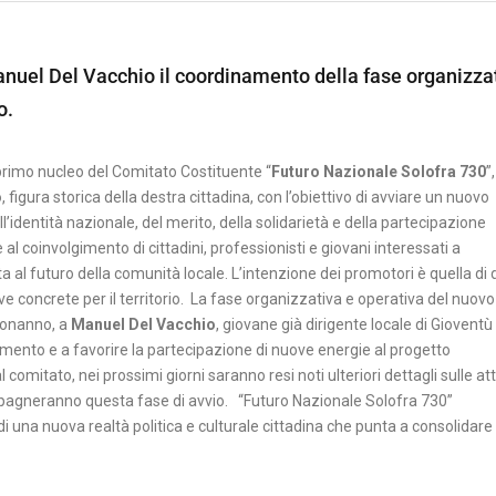
Manuel Del Vacchio il coordinamento della fase organizza
o.
l primo nucleo del Comitato Costituente “
Futuro Nazionale Solofra 730
”,
o
, figura storica della destra cittadina, con l’obiettivo di avviare un nuovo
ll’identità nazionale, del merito, della solidarietà e della partecipazione
l coinvolgimento di cittadini, professionisti e giovani interessati a
ta al futuro della comunità locale. L’intenzione dei promotori è quella di 
ive concrete per il territorio. La fase organizzativa e operativa del nuovo
Buonanno, a
Manuel Del Vacchio
, giovane già dirigente locale di Gioventù
vimento e a favorire la partecipazione di nuove energie al progetto
omitato, nei prossimi giorni saranno resi noti ulteriori dettagli sulle att
pagneranno questa fase di avvio. “Futuro Nazionale Solofra 730”
 una nuova realtà politica e culturale cittadina che punta a consolidare