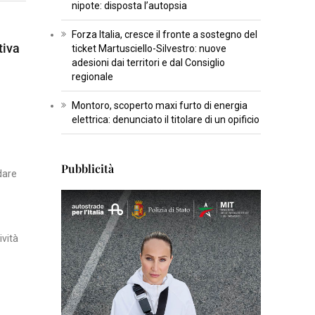
nipote: disposta l’autopsia
U
L
Forza Italia, cresce il fronte a sostegno del
T
tiva
ticket Martusciello-Silvestro: nuove
U
adesioni dai territori e dal Consiglio
regionale
R
A
Montoro, scoperto maxi furto di energia
elettrica: denunciato il titolare di un opificio
I
N
Pubblicità
S
dare
E
R
T
ività
I
S
C
I
E