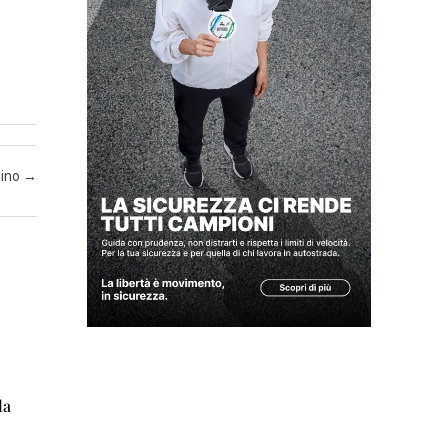
N
Z
A
I
N
lino
→
S
E
R
T
I
A
T
T
U
la
A
L