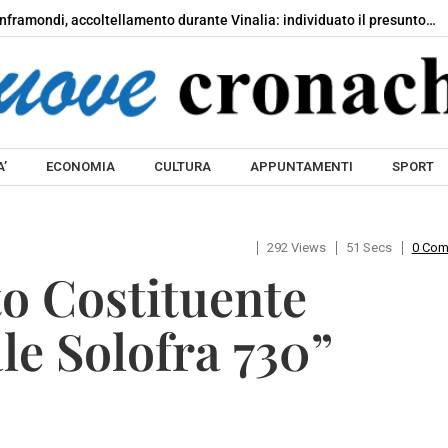
nframondi, accoltellamento durante Vinalia: individuato il presunto…
Skip to content
’
ECONOMIA
CULTURA
APPUNTAMENTI
SPORT
292 Views
51 Secs
0 Co
to Costituente
le Solofra 730”