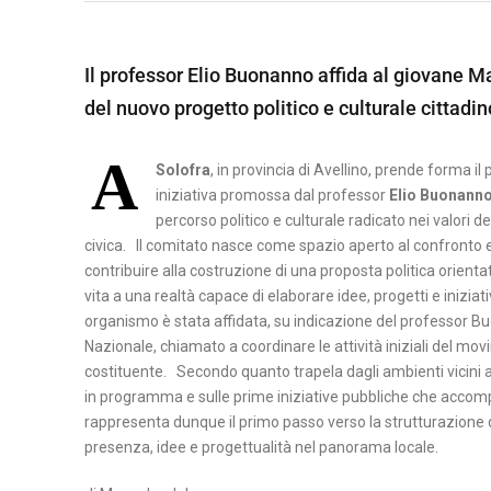
O
B
A
Il professor Elio Buonanno affida al giovane 
B
M
S
del nuovo progetto politico e culturale cittadin
E
A
I
N
T
L
A
E
E
Solofra
, in provincia di Avellino, prende forma i
I
V
R
iniziativa promossa dal professor
Elio Buonann
C
percorso politico e culturale radicato nei valori de
E
A
A
civica. Il comitato nasce come spazio aperto al confronto e a
N
T
contribuire alla costruzione di una proposta politica orienta
P
T
A
vita a una realtà capace di elaborare idee, progetti e iniziat
O
O
organismo è stata affidata, su indicazione del professor 
T
Nazionale, chiamato a coordinare le attività iniziali del mo
C
E
costituente. Secondo quanto trapela dagli ambienti vicini al c
A
N
in programma e sulle prime iniziative pubbliche che accom
S
Z
rappresenta dunque il primo passo verso la strutturazione di
E
A
presenza, idee e progettualità nel panorama locale.
R