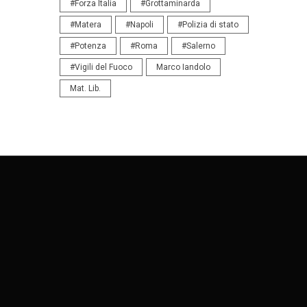
#Forza Italia
#Grottaminarda
#Matera
#Napoli
#Polizia di stato
#Potenza
#Roma
#Salerno
#Vigili del Fuoco
Marco Iandolo
Mat. Lib.