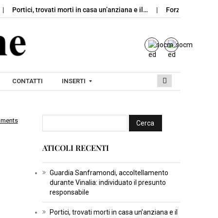
Portici, trovati morti in casa un’anziana e il…
Forza Italia, cre
CONTATTI
INSERTI
mments
I
N
ATICOLI RECENTI
S
E
R
Guardia Sanframondi, accoltellamento
durante Vinalia: individuato il presunto
T
responsabile
I
C
Portici, trovati morti in casa un’anziana e il